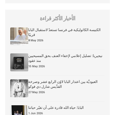
الأخبار الأكثر قراءة
الكنيسة الكاثوليكية في فرنسا تستعدّ لاستقبال البابا
قريبًا
8 May 2026
نيجيريا: تضليل إعلامي لإخفاء العنف بحق المسيحيين
منذ عقود
15 May 2026
العبوديَّة بين اعتذار البابا لاوُن الرابع عشر وصرخة
القدِّيس شارل دي فوكو
27 May 2026
البابا: حياة الله قادرة على أن تغيّر حياتنا
1 Jun 2026