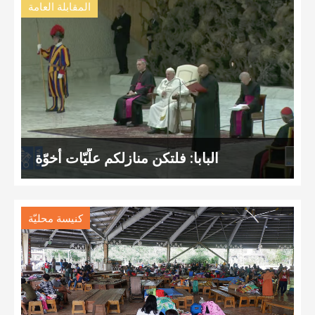
المقابلة العامة
البابا: فلتكن منازلكم علّيّات أخوّة
كنيسة محليّة