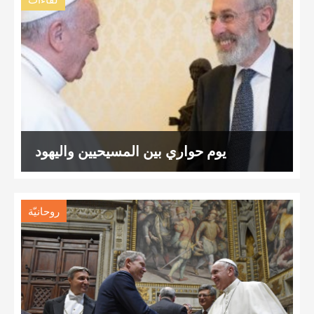
لقاءات
يوم حواري بين المسيحيين واليهود
روحانيّة