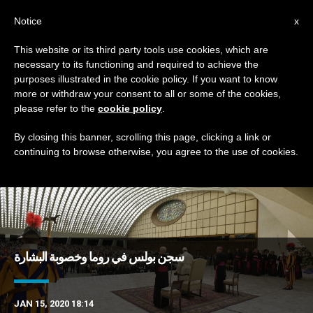
AR
Notice
x
This website or its third party tools use cookies, which are
necessary to its functioning and required to achieve the
DAY
purposes illustrated in the cookie policy. If you want to know
January 15th, 2020
more or withdraw your consent to all or some of the cookies,
please refer to the
cookie policy
.
By closing this banner, scrolling this page, clicking a link or
continuing to browse otherwise, you agree to the use of cookies.
DERNIÈRES NOUVELLES
سجن بولس في روما وخصوبة البشارة
JAN 15, 2020 18:14