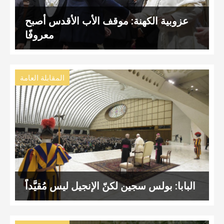
عزوبية الكهنة: موقف الأب الأقدس أصبح
معروفًا
المقابلة العامة
البابا: بولس سجين لكنّ الإنجيل ليس مُقيَّداً