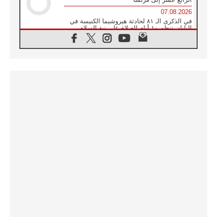
07.08.2026
في الذكرى الـ ٨١ لحادثة هيروشيما الكنيسة في
اليابان تنظم ١٠ أيام للصلاة على نية السلام
07.08.2026
الكنيسة في الأوروغواي: زيارة البابا ستعزز
الإيمان والرجاء
06.08.2026
الاجتماع الشهري للمطارنة الموارنة
06.08.2026
الكاردينال روسي: زيارة البابا لاوُن إلى الأرجنتين
هي تكريم للبابا فرنسيس
06.08.2026
زيارة البابا إلى البيرو ستكون زمن نعمة ومصالحة
ورجاء
06.08.2026
الكاردينال بارولين في المكسيك: علينا أن نكون
حاضرين إلى جانب المهمشين والمهاجرين
والأجانب
06.08.2026
البابا لاوُن الرابع عشر للشباب في أسيزي:
"أوروبا والعالم يبحثان اليوم عن قديسين جُدد
فيكم"