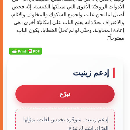
الأدوات الروحيّة الأقوى التي تمتلكها الكنيسة. إنّه فحص
أصيل لما نحن عليه، ولجميع الشكوك والمخاوف والآثام.
والاعتراف بحدّ ذاته يفتح الباب على إمكانيّة أخرى، هي
إعادة المحاولة. وحتّى لو لم تُحلّ الخطايا، يكون الباب
مفتوحاً”.
إدعم زينيت
تبرّع
إدعم زينيت. متوفّرة بخمس لغات، يموّلها
القرّاء. إشترك تبرّع