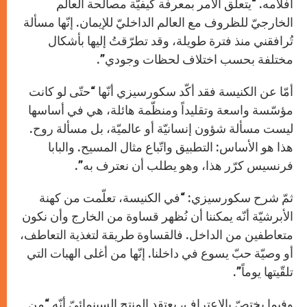
أفلامه. “يتعلّق الأمر بمعرفة كيفيّة مصالحة العالم
الخارجيّ للظروف مع العالم الداخليّ للإيمان. إنّها مسألة
تُرافقني منذ فترة طويلة، وقد تطرّقتُ إليها بأشكال
مختلفة بحسب اختلاف لحظات وجودي”.
أمّا عن الكنيسة فقد أكّد سكورسيزي أنّها “حتّى لو كانت
مؤسّسة واسعة وتقليداً ومنظّمة هائلة، هي في أساسها
ليست مسألة شؤون إنسانيّة أو عالميّة، بل مسألة روح.
هذا هو الأساس: التطبيق واتّباع مثال المسيح. والبابا
فرنسيس كرّر هذا، وهو يطلب أن نعترف به”.
ثمّ شرح سكورسيزي: “في الكنيسة، تعلّمت من كهنة
الأبرشيّة أنّه يمكننا أن نُظهر قساوة من الخارج وأن نكون
متعاطفين من الداخل. فالقساوة طريقة لتغذية التعاطف،
أو وصيّة حبّ يسوع في داخلنا. إنّها من أغلى الهبات التي
تلقّيتها يوماً”.
وفيما يختصّ بالاعتراف، يعتقد المنتج السينمائيّ أنّه “من