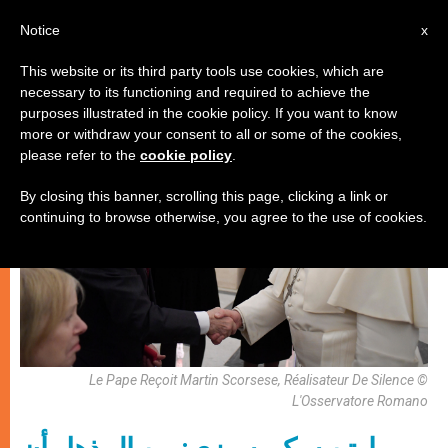
AR
Notice
x
This website or its third party tools use cookies, which are
necessary to its functioning and required to achieve the
كنيسة محليّة
purposes illustrated in the cookie policy. If you want to know
more or withdraw your consent to all or some of the cookies,
please refer to the
cookie policy
.
By closing this banner, scrolling this page, clicking a link or
continuing to browse otherwise, you agree to the use of cookies.
Le Pape Reçoit Martin Scorsese, Réalisateur De Silence ©
L'Osservatore Romano