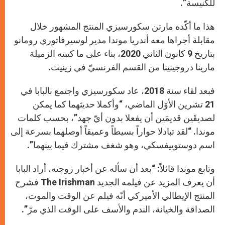
للكنيسة”.
هذا ما أكّده مارتن سكورسيزي المنتج المشهور خلال
مقابلة أجراها معه أندريا موندا مدير لوسيرفاتوري رومانو
بتاريخ 9 كانون الثاني 2020، بناء على ما كتبته الزميلة
مارينا دروجينينا من القسم الفرنسيّ في زينيت.
فبعد لقاء سنة 2018، عاد سكورسيزي واجتمع بالبابا في
21 تشرين الأوّل الماضي، “وأكملا حديثهما كما يمكن
لصديقَين قديمَين أن يفعلا بدون أيّ جهد”، بحسب كلمات
موندا. “لقد تبادلا حواراً بسيطاً وعميقاً أوصلهما بسرعة إلى
اسم دوستوييفسكي، وهو شغف مشترك فيما بينهما”.
وتابع موندا قائلاً: “بعد أن سأله عن أخبار زوجته، أراد البابا
أن يعرف المزيد عن فيلمه الجديد The Irishman فشرح
المنتج الإيطالي الأميركي أنّه فيلم عن الوقت والموت،
الصداقة والخيانة، الندم والأسف على الوقت الذي مرّ”.