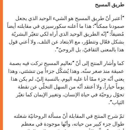
طريق المسيح
“أعتبر أنّ طريق المسيح هو الشيء الوحيد الذي يجعل
صمودنا ممكناً”: هذا ما أعلنه سكورسيزي في مقابلته أيضاً
مُضيفاً: “إنّه الطريق الوحيد الذي أراه لكي تتغيّر البشريّة
بشكل فعّال وتتطوّر، مع الابتعاد عن التلف. ولا أعني قول
هذا بالمعنى الثقافيّ، بل الروحيّ”.
كما وأشار المنتج إلى أنّ “تعاليم المسيح تركت فيه بصمة
عميقة منذ صغر سنّه. وهذا يُشكّل جزءاً مِن تنشئتي، وهذا
يعني أنّه جزء ممّا أنا عليه اليوم. بالنسبة إليّ، لم يكن هذا
يوماً خياراً. ولا أعتقد أنّه من السهل التخلّي عن نقطة
تحوّل روحيّة في حياة الإنسان، وتغيير الإيمان كما نغيّر
الثياب”.
ثمّ شرح المنتج في المقابلة أنّ مسألة الروحانيّة شغلته
طوال جزء كبير من حياته، وأنّها موجودة في معظم