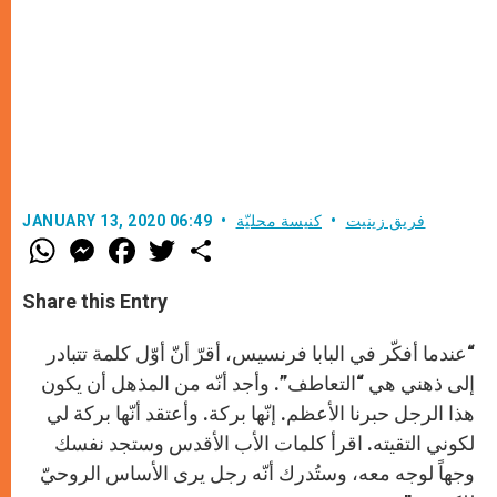
فريق زينيت
كنيسة محليّة
JANUARY 13, 2020 06:49
W
M
F
T
S
h
e
a
w
h
a
s
c
i
a
t
s
e
t
r
Share this Entry
s
e
b
t
e
A
n
o
e
p
g
o
r
“عندما أفكّر في البابا فرنسيس، أقرّ أنّ أوّل كلمة تتبادر
p
e
k
r
إلى ذهني هي “التعاطف”. وأجد أنّه من المذهل أن يكون
هذا الرجل حبرنا الأعظم. إنّها بركة. وأعتقد أنّها بركة لي
لكوني التقيته. اقرأ كلمات الأب الأقدس وستجد نفسك
وجهاً لوجه معه، وستُدرك أنّه رجل يرى الأساس الروحيّ