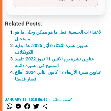
Related Posts:
الاعتداءات الجنسية: فعل ما هو ممكن وحتّى ما هو
مستحيل
عناوين نشرة الثلاثاء 6 أيّار 2025: غدًا بداية
الكونكلاف
عناوين نشرة يوم الاثنين 11 تموز 2022: تلميذ
المسيح في مسيرة دائمة
عناوين نشرة الأربعاء 17 كانون الثاني 2024: أطاع
فصار قديسًا
كنيسة محليّة
JANUARY 13, 2020 06:49
W
M
F
T
S
h
e
a
w
h