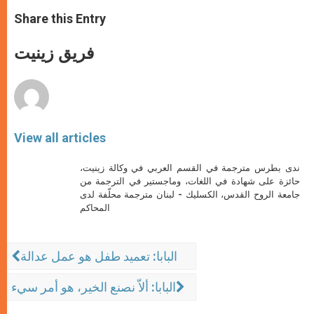
a
s
c
i
a
t
s
e
t
r
Share this Entry
s
e
b
t
e
A
n
o
e
p
g
o
r
فريق زينيت
p
e
k
r
View all articles
ندى بطرس مترجمة في القسم العربي في وكالة زينيت،
حائزة على شهادة في اللغات، وماجستير في الترجمة من
جامعة الروح القدس، الكسليك - لبنان مترجمة محلّفة لدى
المحاكم
البابا: تعميد طفل هو عمل عدالة
البابا: ألاّ نصنع الخير، هو أمر سيء