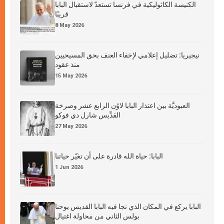
الكنيسة الكاثوليكية في فرنسا تستعدّ لاستقبال البابا
قريبًا
8 May 2026
نيجيريا: تضليل إعلامي لإخفاء العنف بحق المسيحيين
منذ عقود
15 May 2026
العبوديَّة بين اعتذار البابا لاوُن الرابع عشر وصرخة
القدِّيس شارل دي فوكو
27 May 2026
البابا: حياة الله قادرة على أن تغيّر حياتنا
1 Jun 2026
البابا يركع في المكان الذي نجا فيه البابا القديس يوحنا
بولس الثاني من محاولة اغتيال