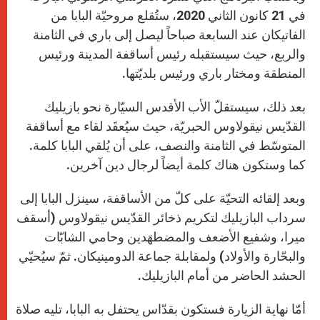
في 21 كانون الثاني 2020، ستُقلع مروحيّة البابا من
الفاتيكان عند السابعة صباحاً ليصل إلى باري في الثامنة
والربع، حيث سيستقبله رئيس أساقفة المدينة ورئيس
المنطقة ومختار باري ورئيس بلديّتها.
بعد ذلك، سيستقلّ الأب الأقدس السيّارة نحو بازيليك
القدّيس نيقولاوس الحبريّة، حيث سيُعقَد لقاء مع أساقفة
المتوسّط في الثامنة والنصف، على أن يُلقي البابا كلمة.
كما وستكون هناك كلمة أيضاً لرجال دين آخرين.
وبعد إلقائه التحيّة على كلّ من الأساقفة، سينزل البابا إلى
سرداب البازيليك لتكريم ذخائر القدّيس نيقولاوس (أسقف
ميرا، وشفيع الأضعف والمضطهَدين وحامي الشابّات
والبحّارة والأولاد) ولمقابلة جماعة الدومينيكان. ثمّ سيُحيّي
الحشد الحاضر من أمام البازيليك.
أمّا نهاية الزيارة فستكون بقدّاس يحتفل به البابا، تليه صلاة