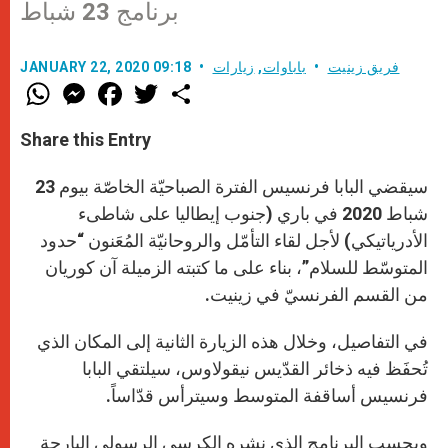
برنامج 23 شباط
فريق زينيت
باباوات
,
زيارات
JANUARY 22, 2020 09:18
W
M
F
T
S
h
e
a
w
h
a
s
c
i
a
t
s
e
t
r
Share this Entry
s
e
b
t
e
A
n
o
e
p
g
o
r
سيقضي البابا فرنسيس الفترة الصباحيّة الخاصّة بيوم 23
p
e
k
r
شباط 2020 في باري (جنوب إيطاليا على شاطىء
الأدرياتيكي) لأجل لقاء التأمّل والروحانيّة المُعَنون “حدود
المتوسّط للسلام”، بناء على ما كتبته الزميلة آن كوريان
من القسم الفرنسيّ في زينيت.
في التفاصيل، وخلال هذه الزيارة الثانية إلى المكان الذي
تُحفَظ فيه ذخائر القدّيس نيقولاوس، سيلتقي البابا
فرنسيس أساقفة المتوسط وسيترأس قدّاساً.
وبحسب البرنامج الذي نشره الكرسي الرسولي البارحة