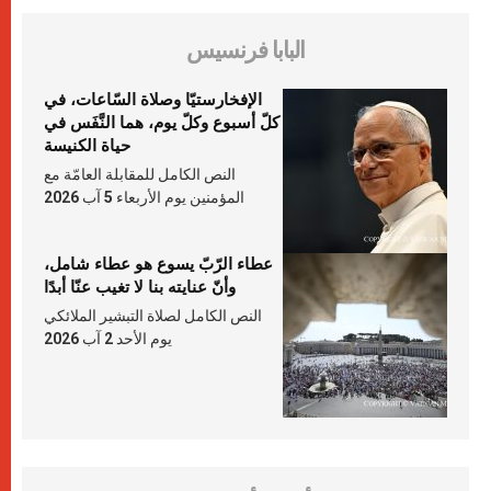
البابا فرنسيس
الإفخارستيّا وصلاة السّاعات، في
كلّ أسبوع وكلّ يوم، هما النَّفَس في
حياة الكنيسة
النص الكامل للمقابلة العامّة مع
المؤمنين يوم الأربعاء 5 آب 2026
عطاء الرّبّ يسوع هو عطاء شامل،
وأنّ عنايته بنا لا تغيب عنّا أبدًا
النص الكامل لصلاة التبشير الملائكي
يوم الأحد 2 آب 2026