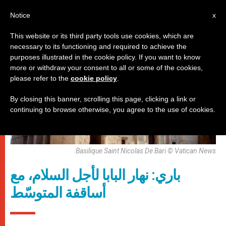
AR
Notice
x
This website or its third party tools use cookies, which are
necessary to its functioning and required to achieve the
,
باباوات
زيارات
purposes illustrated in the cookie policy. If you want to know
more or withdraw your consent to all or some of the cookies,
please refer to the
cookie policy
.
By closing this banner, scrolling this page, clicking a link or
continuing to browse otherwise, you agree to the use of cookies.
Basilique Saint Nicolas De Bari © Vatican News
باري: نهار البابا لأجل السلام، مع
أساقفة المتوسّط