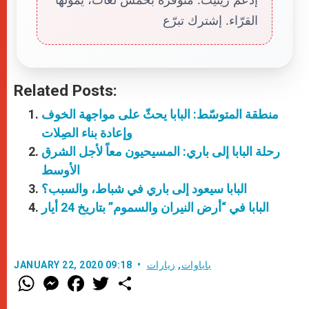
القرّاء. إشترك تبرّع
Related Posts:
منطقة المتوسّط: البابا يحثّ على مواجهة الخوف
وإعادة بناء الصِلات
رحلة البابا إلى باري: المسيحيون معاً لأجل الشرق
الأوسط
البابا سيعود إلى باري في شباط، والسبب؟
البابا في “أرض النيران والسموم” بتاريخ 24 أيار
باباوات
,
زيارات
JANUARY 22, 2020 09:18
W
M
F
T
S
h
e
a
w
h
a
s
c
i
a