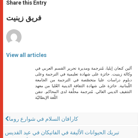
t
s
e
t
r
Share this Entry
s
e
b
t
e
A
n
o
e
p
g
o
r
فريق زينيت
p
e
k
r
View all articles
ألين كنعان إيليا، مُترجمة ومديرة تحرير القسم العربي في
وكالة زينيت. حائزة على شهادة تعليمية في الترجمة وعلى
دبلوم دراسات عليا متخصّصة في الترجمة من الجامعة
اللّبنانية. حائزة على شهادة الثقافة الدينية العُليا من معهد
التثقيف الديني العالي. مُترجمة محلَّفة لدى المحاكم. تتقن
اللّغة الإيطاليّة
كارافان السلام في شوارع روما
تبريك الحيوانات الأليفة في الفاتيكان في عيد القديس