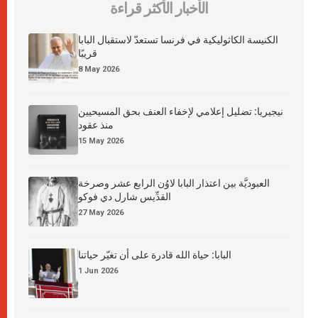
الأخبار الأكثر قراءة
الكنيسة الكاثوليكية في فرنسا تستعدّ لاستقبال البابا
قريبًا
8 May 2026
نيجيريا: تضليل إعلامي لإخفاء العنف بحق المسيحيين
منذ عقود
15 May 2026
العبوديَّة بين اعتذار البابا لاوُن الرابع عشر وصرخة
القدِّيس شارل دي فوكو
27 May 2026
البابا: حياة الله قادرة على أن تغيّر حياتنا
1 Jun 2026