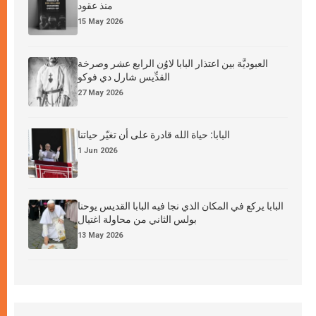
منذ عقود
15 May 2026
العبوديَّة بين اعتذار البابا لاوُن الرابع عشر وصرخة
القدِّيس شارل دي فوكو
27 May 2026
البابا: حياة الله قادرة على أن تغيّر حياتنا
1 Jun 2026
البابا يركع في المكان الذي نجا فيه البابا القديس يوحنا
بولس الثاني من محاولة اغتيال
13 May 2026