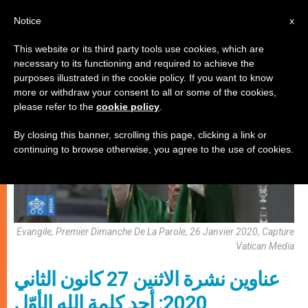
AR
Notice
x
This website or its third party tools use cookies, which are
necessary to its functioning and required to achieve the
إيكولوجيا شاملة
purposes illustrated in the cookie policy. If you want to know
more or withdraw your consent to all or some of the cookies,
please refer to the
cookie policy
.
By closing this banner, scrolling this page, clicking a link or
continuing to browse otherwise, you agree to the use of cookies.
Evangile, Premier Dimanche De La Parole, 26 Janvier 2020, Capture
Vatican Media
عناوين نشرة الاثنين 27 كانون الثاني
2020: أحد كلمة الله الأوّل