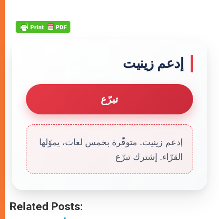
إدعم زينيت
تبرّع
إدعم زينيت. متوفّرة بخمس لغات، يموّلها
القرّاء. إشترك تبرّع
Related Posts: