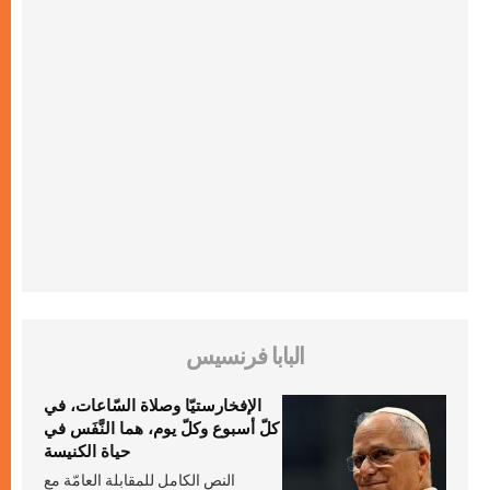
البابا فرنسيس
الإفخارستيّا وصلاة السّاعات، في
كلّ أسبوع وكلّ يوم، هما النَّفَس في
حياة الكنيسة
النص الكامل للمقابلة العامّة مع