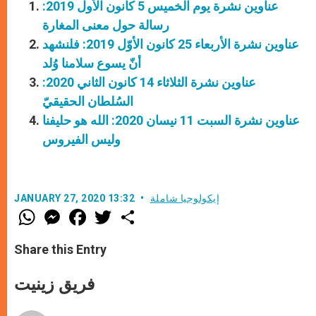
عناوين نشرة يوم الخميس 5 كانون الأول 2019:
رسالة حول معنى المغارة
عناوين نشرة الأربعاء 25 كانون الأوّل 2019: فلنشهد
أنّ يسوع سلامنا وُلد
عناوين نشرة الثلاثاء 14 كانون الثاني 2020:
السُلطان الحقيقيّ
عناوين نشرة السبت 11 نيسان 2020: الله هو حليفنا
وليس الفيروس
إيكولوجيا شاملة
JANUARY 27, 2020 13:32
W
M
F
T
S
h
e
a
w
h
a
s
c
i
a
t
s
e
t
r
Share this Entry
s
e
b
t
e
A
n
o
e
p
g
o
r
فريق زينيت
p
e
k
r