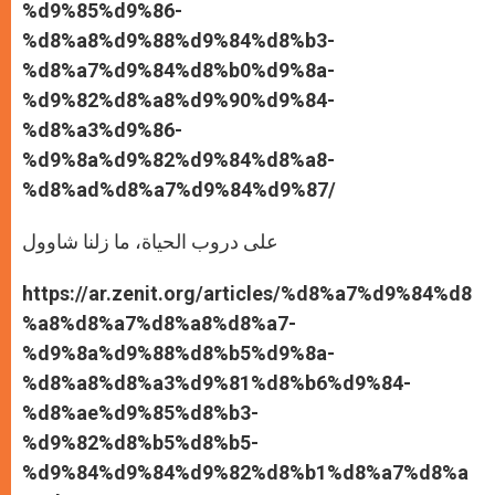
%d9%85%d9%86-
%d8%a8%d9%88%d9%84%d8%b3-
%d8%a7%d9%84%d8%b0%d9%8a-
%d9%82%d8%a8%d9%90%d9%84-
%d8%a3%d9%86-
%d9%8a%d9%82%d9%84%d8%a8-
%d8%ad%d8%a7%d9%84%d9%87/
على دروب الحياة، ما زلنا شاوول
https://ar.zenit.org/articles/%d8%a7%d9%84%d8
%a8%d8%a7%d8%a8%d8%a7-
%d9%8a%d9%88%d8%b5%d9%8a-
%d8%a8%d8%a3%d9%81%d8%b6%d9%84-
%d8%ae%d9%85%d8%b3-
%d9%82%d8%b5%d8%b5-
%d9%84%d9%84%d9%82%d8%b1%d8%a7%d8%a