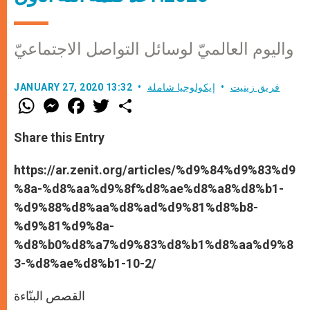
واليوم العالميّ لوسائل التواصل الاجتماعيّ
فريق زينيت
إيكولوجيا شاملة
JANUARY 27, 2020 13:32
W
M
F
T
S
h
e
a
w
h
a
s
c
i
a
t
s
e
t
r
Share this Entry
s
e
b
t
e
A
n
o
e
p
g
o
r
https://ar.zenit.org/articles/%d9%84%d9%83%d9
p
e
k
%8a-%d8%aa%d9%8f%d8%ae%d8%a8%d8%b1-
r
%d9%88%d8%aa%d8%ad%d9%81%d8%b8-
%d9%81%d9%8a-
%d8%b0%d8%a7%d9%83%d8%b1%d8%aa%d9%8
3-%d8%ae%d8%b1-10-2/
القصص البنّاءة