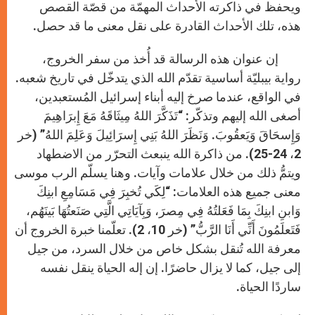
ويحفظ في ذاكرته الأحداث المهمّة من قصّة القصص
هذه، تلك الأحداث القادرة على نقل معنى ما قد حصل.
إن عنوان هذه الرسالة قد أُخذ من سفر الخروج،
رواية بيبليّة أساسية تقدّم الله الذي يتدخّل في تاريخ شعبه.
في الواقع، عندما صرخ إليه أبناء إسرائيل المُستعبدين،
أصغى الله إليهم وتذكّر: “تَذَكَّرَ اللهُ مِيثَاقَهُ مَعَ إِبرَاهِيمَ
وَإِسحَاقَ وَيَعقُوبَ. وَنَظَرَ اللهُ بَنِي إِسرَائِيلَ وَعَلِمَ اللهُ” (خر
2، 24-25). من ذاكرة الله ينبعث التحرّر من الاضطهاد
ويتمُّ ذلك من خلال علامات وآيات. وهنا يسلّم الرب موسى
معنى جميع هذه العلامات: “لِكَي تُخبِرَ فِي مَسَامِعِ ابنِكَ
وَابنِ ابنِكَ بِمَا فَعَلتُهُ فِي مِصرَ، وَبِآيَاتِي الَّتِي صَنَعتُهَا بَينَهُم،
فَتَعلَمُونَ أَنِّي أَنَا الرَّبُّ” (خر 10، 2). تعلّمنا خبرة الخروج أن
معرفة الله تُنقل بشكل خاص من خلال السرد، من جيل
إلى جيل، كما لا يزال حاضرًا. إن إله الحياة ينقل نفسه
ساردًا الحياة.