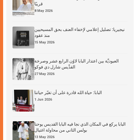
قريبًا
8 May 2026
نيجيريا: تضليل إعلامي لإخفاء العنف بحق المسيحيين
منذ عقود
15 May 2026
العبوديَّة بين اعتذار البابا لاوُن الرابع عشر وصرخة
القدِّيس شارل دي فوكو
27 May 2026
البابا: حياة الله قادرة على أن تغيّر حياتنا
1 Jun 2026
البابا يركع في المكان الذي نجا فيه البابا القديس يوحنا
بولس الثاني من محاولة اغتيال
13 May 2026