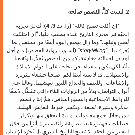
2. ليست كلُّ القصص صالحة
“إن أكلتَ تصبح كالله” (را. تك 3، 4): تُدخل تجربة
الحيّة في مجرى التاريخ عقدة يصعب حلّها. “إن امتلكتَ
تُصبح وتبلغ…” وما زال يهمس اليوم أيضًا من يستعين بما
يُعرف بالـ “
storytelling
” (أسلوب رواية القصص) من أجل
أهداف احتياليّة وخادعة. كم من القصص تُخدِّرنا وتُقنعنا
بأنّه لكي نكون سعداء نحن بحاجة على الدوام للامتلاك
والاستهلاك. قد لا ننتبه أيضًا لِكَم أصبحنا جشعاء للثرثرة
والإشاعات، وللعنف والخداع اللذين نعيشهما. وغالبًا على
أنوال التواصل، بدلاً من الروايات البنّاءة التي تشكّل لاصقًا
للروابط الاجتماعية والنسيج الثقافي، يتمُّ إنتاج قصص
مدمِّرة ومثيرة، تُضعف وتكسر خيوط التعايش الهشّة.
فمن خلال جمع معلومات لم يتمّ التحقق منها وتكرار
خطابات تافهة ومقنعة بطريقة زائفة، تترك أثرًا من خلال
التعبير عن الحقد، لا يُنسج التاريخ البشري بل يُجرّد الإنسان