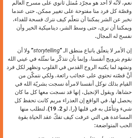
نعم، لأنّه لا أحد هو مجرّد مُمثل ثانوي على مسرح العالم
وقصّة كل فرد منا مفتوحة على تغيير ممكن. حتى عندما
نخبر عن الشر يمكننا أن نتعلّم كيف نترك فسحة للفداء،
ويمكننا أن نرى، حتى وسط الشر، ديناميكية الخير وأن
نفسح له المجال.
إن الأمر لا يتعلّق باتباع منطق الـ “
storytelling
” ولا أن
نقوم بترويج أنفسنا، وإنما بأن نتذكّر ما نمثّله في عيني الله
ونشهد لما يكتبه الروح القدس في القلوب ونظهر لكل فرد
أنَّ قصّته تحتوي على عجائب رائعة. ولكي نتمكّن من
القيام بذلك نوكل أنفسنا لامرأة نسجت بشريّة الله في
حشاها، ويقول الإنجيل، إنها قد نسجت معها كل ما كان
يحصل لها. في الواقع إن العذراء مريم كانت تحفظ كل
شيء وتتأمّل به في قلبها (را. لو 2، 19). لنطلب منها
المساعدة هي التي عرفت كيف تفكّ عقد الحياة بقوة
الحب المتواضعة: