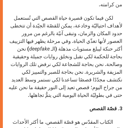
من كرامته.
لكن فيما تكون قصيرة حياة القصص التي تُستعمل
لأهداف احتياليّة وخادعة، يمكن للقصّة الجيّدة أن تتخطى
حدود المكان والزمان، وتبقى آنيّة بالرغم من مرور
العصور لأنها تغذّي الحياة. وفي مرحلة يظهر فيها التزييف
أكثر حنكة ليبلغ مستويات مذهلة (الـ
deepfake
) نحن
بحاجة للحكمة لكي نقبل ونخلق روايات جميلة وحقيقية
وصالحة. نحن بحاجة للشجاعة لكي نرفض تلك الروايات
المزيفة والشريرة. نحن بحاجة للصبر والتمييز لكي
نكتشف مجدّدًا قصصًا تساعدنا لكي نستمر وسط العديد
من جراح اليوم؛ قصص تعيد إلى النور حقيقة ما نحن عليه
حتى في بطوليّة الحياة اليومية التي يتمُّ تجاهلها.
3. قصّة القصص
الكتاب المقدّس هو قصّة القصص. ما أكثر الأحداث