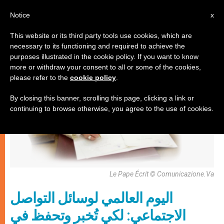
AR
Notice
x
This website or its third party tools use cookies, which are
necessary to its functioning and required to achieve the
,
,
إيكولوجيا شاملة
باباوات
وثائق
purposes illustrated in the cookie policy. If you want to know
more or withdraw your consent to all or some of the cookies,
please refer to the
cookie policy
.
By closing this banner, scrolling this page, clicking a link or
continuing to browse otherwise, you agree to the use of cookies.
Le Pape Écrit © Comunicazione.va
اليوم العالمي لوسائل التواصل
الاجتماعي: لكي تُخبر وتحفظ في