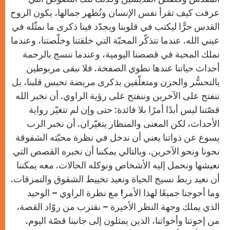
عرفت كيف تقرأ نفس الإنسان وتُظهر جمالها، يكون الروح
القدس حرًّا ليكتب في قلوبنا ويجدّد فينا ذكرى ما نمثّله في
عيني الله. عندما نتذكّر المحبّة التي خلقتنا وخلّصتنا، وعندما
نملك المحبة في قصصنا اليومية، وعندما ننسج بالرحمة
أحداث حياتنا عندها نطوي الصفحة. فلا نبقى مربوطين
بالتحسُّر والحزن ومتعلّقين بذكرى مريضة تحبس قلبنا، بل
ننفتح على الآخرين وننفتح على رؤية الراوي. أن نخبر الله
قصّتنا ليس أبدًا أمرًا بلا فائدة: حتى وإن لم تتغيّر رواية
الأحداث، لكن المعنى والمنظار يتغيّران. أن نخبر الرب
يسوع عن ذواتنا يعني أن ندخل في نظرة محبّته الشفوقة
نحونا ونحو الآخرين. وبالتالي يمكننا أن نخبره القصص التي
نعيشها ونحمل إليه الأشخاص ونوكله الحالات. معه يمكننا
أن نعيد ربط نسيج الحياة ونعيد تخييط الشقوق والتمزقات.
وما أحوجنا جميعًا لهذا الأمر! مع نظرة الراوي – الوحيد
الذي يملك وجهة النظر الأخيرة – نقترب من روّاد القصة،
من إخوتنا وأخواتنا، الذين يمثلون إلى جانبنا قصّة اليوم.