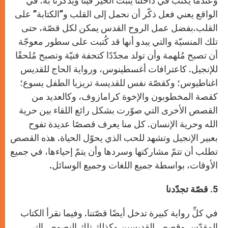
وعندما يكتب في داخلنا يثبّت الخير فينا ويذكّرنا به. في
الواقع يعني فعل ذكّر أن نحمل إلى القلب و”الكتابة” على
القلب.بفضل عمل الروح القدس يمكن لكل قصّة، حتى
تلك المنسيّة والتي يبدو أنها قد كُتبت على سطور معوجّة
أن تصبح مُلهمة وأن تولد مجدّدًا كتحفة فنيّة وتصبح مُلحقًا
للإنجيل. كاعترافات أغسطينوس، ورواية الحاج للقديس
اغناطيوس؛ وكقصّة نفس للقديسة تريزيا الطفل يسوع؛
كقصة المخطوبون والإخوة كرامازوف، وكالعديد من
القصص الأخرى التي صوّرت بشكل رائع اللقاء بين حرية
الله وحرية الإنسان. كل منا يعرف قصصًا عديدة تفوح
بعبير الإنجيل وتشهد للحب الذي يحوّل الحياة. هذه القصص
تطلب أن تتمّ مشاركتها وسردها وأن يتمّ إحياءها، في جميع
الأوقات، بواسطة جميع اللغات وجميع الوسائل.
5. قصّة تجدّدنا
في كلِّ رواية كبيرة تدخل أيضًا قصّتنا. وفيما نقرأ الكتاب
المقدّس وقصص القديسين وكذلك تلك النصوص التي