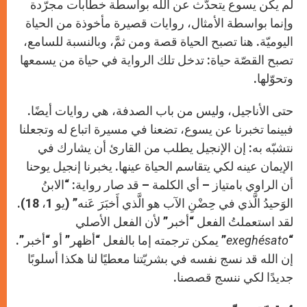
لم يكن يسوع يتحدّث عن الله بواسطة خطابات مجرّدة
وإنما بواسطة الأمثال، روايات قصيرة مأخوذة من الحياة
اليوميّة. هنا تصبح الحياة قصة ومن ثمَّ، وبالنسبة للسامع،
تصبح القصّة حياة: تدخل تلك الرواية في حياة من يسمعها
وتحوّلها.
حتى الأناجيل، وليس من باب الصدفة، هي روايات أيضًا.
فبينما تخبرنا عن يسوع، تضعنا في مسيرة اتباع له وتجعلنا
نتشبّه به: إن الإنجيل يطلب من القارئ أن يشارك في
الإيمان عينه لكي يتقاسم الحياة عينها. يخبرنا إنجيل يوحنا
أن الراوي بامتياز – أي الكلمة – قد صار رواية: “الابنُ
الوَحيدُ الَّذي في حِضْنِ الآب هو الَّذي أَخبَرَ عَنه” (يو 1، 18).
لقد استعملتُ الفعل “أخبر” لأن الفعل الأصلي
“
exeghésato
” يمكن ترجمته إما بالفعل “أظهر” أو “أخبر”.
إن الله قد نسج نفسه في بشريّتنا معطيًا لنا هكذا أسلوبًا
جديدًا لكي ننسج قصصنا.