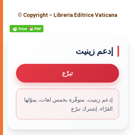
© Copyright – Libreria Editrice Vaticana
إدعم زينيت
تبرّع
إدعم زينيت. متوفّرة بخمس لغات، يموّلها
القرّاء. إشترك تبرّع