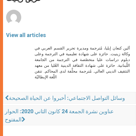
p
e
k
r
View all articles
ألين كنعان إيليا، مُترجمة ومديرة تحرير القسم العربي في
وكالة زينيت. حائزة على شهادة تعليمية في الترجمة وعلى
دبلوم دراسات عليا متخصّصة في الترجمة من الجامعة
اللّبنانية. حائزة على شهادة الثقافة الدينية العُليا من معهد
التثقيف الديني العالي. مُترجمة محلَّفة لدى المحاكم. تتقن
اللّغة الإيطاليّة
وسائل التواصل الاجتماعي: أخبروا عن الحياة الصحيحة
عناوين نشرة الجمعة 24 كانون الثاني 2020: الحوار
المفتوح