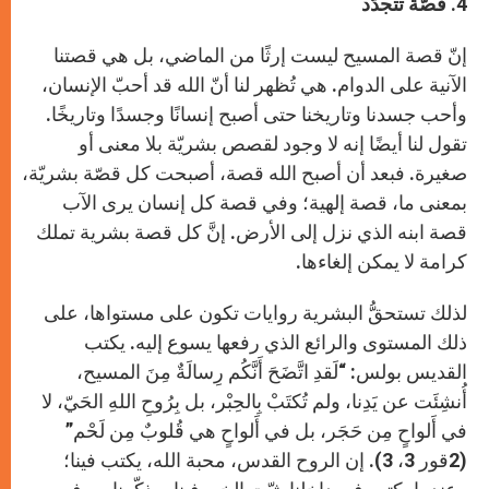
4. قصّة تتجدّد
إنّ قصة المسيح ليست إرثًا من الماضي، بل هي قصتنا
الآنية على الدوام. هي تُظهر لنا أنّ الله قد أحبّ الإنسان،
وأحب جسدنا وتاريخنا حتى أصبح إنسانًا وجسدًا وتاريخًا.
تقول لنا أيضًا إنه لا وجود لقصص بشريّة بلا معنى أو
صغيرة. فبعد أن أصبح الله قصة، أصبحت كل قصّة بشريّة،
بمعنى ما، قصة إلهية؛ وفي قصة كل إنسان يرى الآب
قصة ابنه الذي نزل إلى الأرض. إنَّ كل قصة بشرية تملك
كرامة لا يمكن إلغاءها.
لذلك تستحقُّ البشرية روايات تكون على مستواها، على
ذلك المستوى والرائع الذي رفعها يسوع إليه. يكتب
القديس بولس: “لَقدِ اتَّضَحَ أَنَّكُم رِسالَةٌ مِنَ المسيح،
أُنشِئَت عن يَدِنا، ولم تُكتَبْ بِالحِبْر، بل بِرُوحِ اللهِ الحَيّ، لا
في أَلواحٍ مِن حَجَر، بل في أَلواحٍ هي قُلوبٌ مِن لَحْم”
(2قور 3، 3). إن الروح القدس، محبة الله، يكتب فينا؛