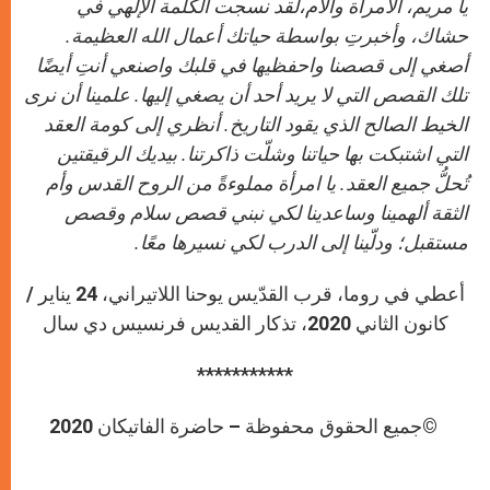
يا مريم، الامرأة والأم،لقد نسجت الكلمة الإلهي في
حشاك، وأخبرتِ بواسطة حياتك أعمال الله العظيمة.
أصغي إلى قصصنا واحفظيها في قلبك واصنعي أنتِ أيضًا
تلك القصص التي لا يريد أحد أن يصغي إليها. علمينا أن نرى
الخيط الصالح الذي يقود التاريخ. أنظري إلى كومة العقد
التي اشتبكت بها حياتنا وشلّت ذاكرتنا. بيديك الرقيقتين
تُحلُّ جميع العقد. يا امرأة مملوءةً من الروح القدس وأم
الثقة ألهمينا وساعدينا لكي نبني قصص سلام وقصص
مستقبل؛ ودلّينا إلى الدرب لكي نسيرها معًا.
أعطي في روما، قرب القدّيس يوحنا اللاتيراني، 24 يناير /
كانون الثاني 2020، تذكار القديس فرنسيس دي سال
***********
©جميع الحقوق محفوظة – حاضرة الفاتيكان 2020