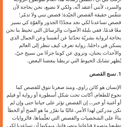
والسرد، لأنني أعتقد أنَّه، ولكي لا نضيع، نحن بحاجة لأن
نتنفّس حقيقة القصص الجيّدة: قصص تبني ولا تدمّر؛
قصص تساعدنا لكي نجد مجدّدًا الجذور والقوّة كي نسير
معًا قدمًا. ففي بلبلة الأصوات والرسائل التي تحيط بنا نحن
بحاجة لرواية بشريّة تحدّثنا عن أنفسنا وعن الجمال الذي
يسكن في داخلنا. رواية تعرف كيف تنظر إلى العالم
والأحداث بحنان، وتروي عن كوننا جزءًا من نسيج حيّ،
يُظهر تشابك الخيوط التي تربطنا ببعضنا البعض.
1. نسج القصص
الإنسان هو كائن راوي. ومنذ صغرنا نتوق للقصص كما
نجوع للطعام. أكانت تحت شكل أسطورة أو رواية أو فيلم
أو أغنية أو خبر… إن القصص تؤثر على حياتنا حتى وإن لم
نكن مدركين لهذا الأمر. غالبًا ما نقرّر ما هو الصح أو الخطأ
بناءً على الشخصيات والقصص التي تعلّمناها. فالروايات
تطبعنا وتصوغ قناعاتنا وتصرفاتنا، ويمكنها أن تساعدنا لكي