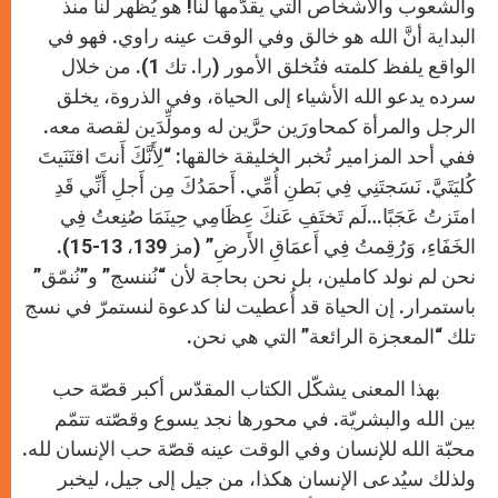
والشعوب والأشخاص التي يقدّمها لنا! هو يُظهر لنا منذ
البداية أنَّ الله هو خالق وفي الوقت عينه راوي. فهو في
الواقع يلفظ كلمته فتُخلق الأمور (را. تك 1). من خلال
سرده يدعو الله الأشياء إلى الحياة، وفي الذروة، يخلق
الرجل والمرأة كمحاورَين حرَّين له ومولِّدَين لقصة معه.
ففي أحد المزامير تُخبر الخليقة خالقها: “لِأَنَّكَ أَنتَ اقتَنَيتَ
كُليَتَيَّ. نَسَجتَنِي فِي بَطنِ أُمِّي. أَحمَدُكَ مِن أَجلِ أَنِّي قَدِ
امتَزتُ عَجَبًا…لَم تَختَفِ عَنكَ عِظَامِي حِينَمَا صُنِعتُ فِي
الخَفَاءِ، وَرُقِمتُ فِي أَعمَاقِ الأَرضِ” (مز 139، 13-15).
نحن لم نولد كاملين، بل نحن بحاجة لأن “نُننسج” و”نُنمّق”
باستمرار. إن الحياة قد أُعطيت لنا كدعوة لنستمرّ في نسج
تلك “المعجزة الرائعة” التي هي نحن.
بهذا المعنى يشكّل الكتاب المقدّس أكبر قصّة حب
بين الله والبشريّة. في محورها نجد يسوع وقصّته تتمّم
محبّة الله للإنسان وفي الوقت عينه قصّة حب الإنسان لله.
ولذلك سيُدعى الإنسان هكذا، من جيل إلى جيل، ليخبر