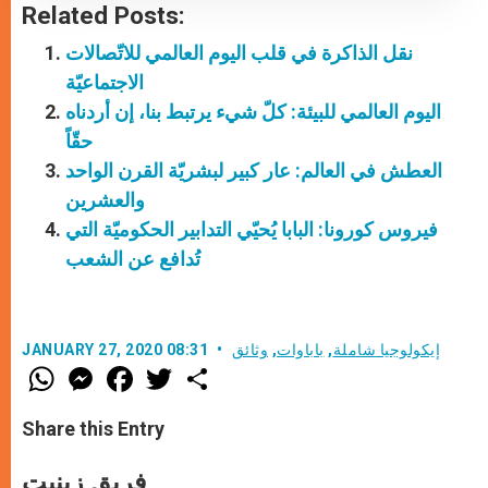
Related Posts:
نقل الذاكرة في قلب اليوم العالمي للاتّصالات
الاجتماعيّة
اليوم العالمي للبيئة: كلّ شيء يرتبط بنا، إن أردناه
حقّاً
العطش في العالم: عار كبير لبشريّة القرن الواحد
والعشرين
فيروس كورونا: البابا يُحيّي التدابير الحكوميّة التي
تُدافع عن الشعب
إيكولوجيا شاملة
,
باباوات
,
وثائق
JANUARY 27, 2020 08:31
W
M
F
T
S
h
e
a
w
h
a
s
c
i
a
t
s
e
t
r
Share this Entry
s
e
b
t
e
A
n
o
e
p
g
o
r
فريق زينيت