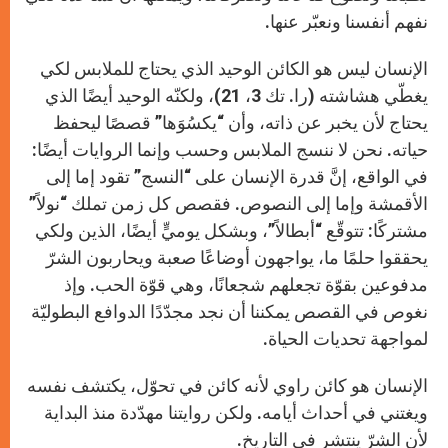
نفهم أنفسنا ونعبّر عنها.
الإنسان ليس هو الكائن الوحيد الذي يحتاج للملابس لكي
يغطّي هشاشته (را. تك 3، 21)، ولكنّه الوحيد أيضًا الذي
يحتاج لأن يخبر عن ذاته، وأن “يكسُوَها” قصصًا ليحفظ
حياته. نحن لا ننسج الملابس وحسب وإنما الروايات أيضًا:
في الواقع، إنَّ قدرة الإنسان على “النسج” تقود إما إلى
الأقمشة وإما إلى النصوص. فقصص كل زمن تملك “نولاً”
مشتركًا: تتوقّع “أبطالاً”، وبشكل يوميٍّ أيضًا، الذين ولكي
يحققوا حلمًا ما، يواجهون أوضاعًا صعبة ويحاربون الشرّ
مدفوعين بقوّة تجعلهم شجعانًا، وهي قوّة الحب. وإذ
نغوص في القصص يمكننا أن نجد مجدّدًا الدوافع البطوليّة
لمواجهة تحديات الحياة.
الإنسان هو كائن راوي لأنه كائن في تحوّل، يكتشف نفسه
ويغتني في أحداث أيامه. ولكن روايتنا مهدّدة منذ البداية
لأن الشرّ ينتشر في التاريخ.