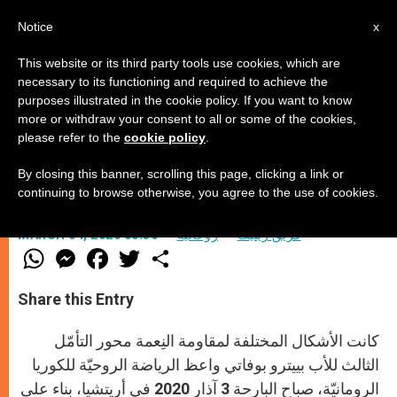
AR
Notice
x
This website or its third party tools use cookies, which are
necessary to its functioning and required to achieve the
purposes illustrated in the cookie policy. If you want to know
رياضة الصوم: مقاوَمات النِعمة
more or withdraw your consent to all or some of the cookies,
please refer to the
cookie policy
.
By closing this banner, scrolling this page, clicking a link or
التأمّل الثالث للأب بوفاتي حول الدعوة
continuing to browse otherwise, you agree to the use of cookies.
فريق زينيت
روحانيّة
MARCH 04, 2020 06:30
W
M
F
T
S
h
e
a
w
h
a
s
c
i
a
t
s
e
t
r
Share this Entry
s
e
b
t
e
A
n
o
e
p
g
o
r
كانت الأشكال المختلفة لمقاومة النِعمة محور التأمّل
p
e
k
r
الثالث للأب بييترو بوفاتي واعظ الرياضة الروحيّة للكوريا
الرومانيّة، صباح البارحة 3 آذار 2020 في أريتشيا، بناء على