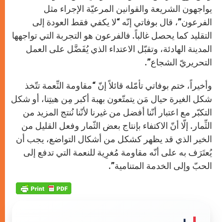
يواجهون الشريعة والقوانين المرعيّة الإجراء مثل
الفرعون”، قال بوفاتي إنّه “لا يكفي فقط العودة إلى
التقليد كما يحصل غالباً. فالفرعون هو التجربة التي تواجهها
المدينة الهادئة، وتقبّل الاعتداء الذي يُفَضَّل على العمل
التحريريّ الشجاع”.
وأخيراً، ختم بوفاتي تأمّله قائلاً إنّ “مقاومة النِّعمة تتّخذ
شكل الغيرة حيال مَن يتمتّعون بهبة أكبر مِن هبتِنا، أو شكل
التكبّر مع اعتبار أنّنا أفضل من غيرنا لأنّنا نُنتج المزيد من
الثِّمار. إلّا أنّ الاكتفاء بإنتاج بعض الثّمار وفعل القليل من
الخير الذي قد يظهر كشكل من أشكال التواضع، يجب أن
يُعتَرَف به على أنّه مقاومة مُغرِية للنعمة التي تدفع إلى
الحبّ وإلى الخدمة المتنامية”.