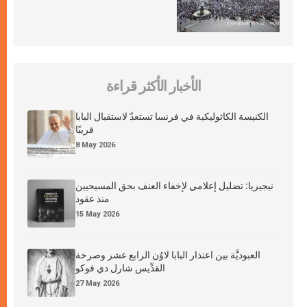
الأخبار الأكثر قراءة
الكنيسة الكاثوليكية في فرنسا تستعدّ لاستقبال البابا
قريبًا
8 May 2026
نيجيريا: تضليل إعلامي لإخفاء العنف بحق المسيحيين
منذ عقود
15 May 2026
العبوديَّة بين اعتذار البابا لاوُن الرابع عشر وصرخة
القدِّيس شارل دي فوكو
27 May 2026