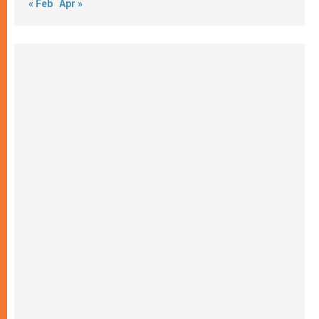
« Feb
Apr »