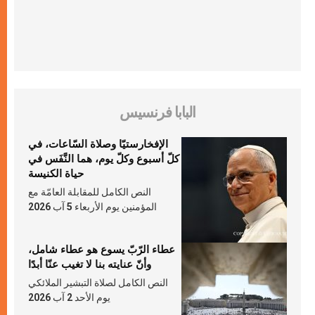
البابا فرنسيس
الإفخارستيّا وصلاة السّاعات، في
كلّ أسبوع وكلّ يوم، هما النَّفَس في
حياة الكنيسة
النص الكامل للمقابلة العامّة مع
المؤمنين يوم الأربعاء 5 آب 2026
عطاء الرّبّ يسوع هو عطاء شامل،
وأنّ عنايته بنا لا تغيب عنّا أبدًا
النص الكامل لصلاة التبشير الملائكي
يوم الأحد 2 آب 2026