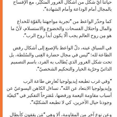
حياتنا أيّ شكل من أشكال الغرور المتكبّر، مع الإفساح
بالمجال أمام الوداعة وأمام الشهادة”.
كما وحذّر الواعظ من “تجربة مواجهتنا بالقوّة للخداع
والمال واحتلال الفسحات والخضوع والاستسلام، لأنّ ما
هو مِن روح العالم يجب ألّا يكون أبداً روح الرب”.
في السياق عينه، دلّ الواعظ بالإصبع إلى أشكال رفض
الطاعة لله: “ليس في مجال حضارة الغِنى والسُلطة، بل
تحت شكل الغرور الذي يُطالب به الفرد، باسم التصميم
الذاتيّ وحرّية الخيار والتحكيم الشخصيّ”.
“وفي غرب تطبعه إيديولوجيا تُعارِض طاعة الرب
وإيديولوجيا الابتعاد عن الله”، تساءل الكاهن اليسوعيّ عن
أسباب مقاومة النِعمة ورفضها، مُقترِحاً التفكير في “كيفيّة
وجودنا حيال الآخرين، كي لا تطبعه الشكليّة”.
وعن نوع آخر من المقاومة، ألا وهي “مَن يقفون كأبطال