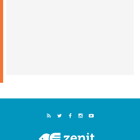
05.08.2026
خمسون عاما على استشهاد الأسقف الأرجنتيني
الطوباوي إنريكي أنجيليلي