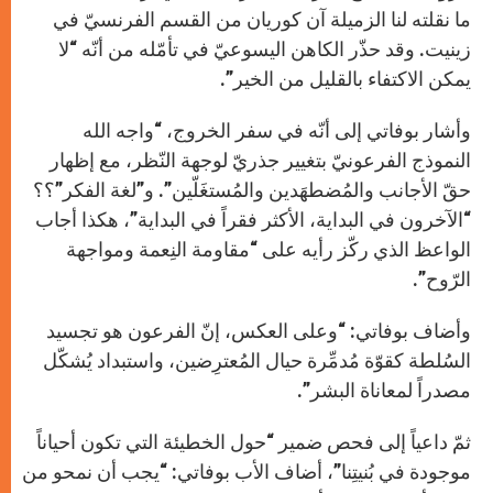
ما نقلته لنا الزميلة آن كوريان من القسم الفرنسيّ في
زينيت. وقد حذّر الكاهن اليسوعيّ في تأمّله من أنّه “لا
يمكن الاكتفاء بالقليل من الخير”.
وأشار بوفاتي إلى أنّه في سفر الخروج، “واجه الله
النموذج الفرعونيّ بتغيير جذريّ لوجهة النّظر، مع إظهار
حقّ الأجانب والمُضطهَدين والمُستغَلّين”. و”لغة الفكر”؟؟
“الآخرون في البداية، الأكثر فقراً في البداية”، هكذا أجاب
الواعظ الذي ركّز رأيه على “مقاومة النِعمة ومواجهة
الرّوح”.
وأضاف بوفاتي: “وعلى العكس، إنّ الفرعون هو تجسيد
السُلطة كقوّة مُدمِّرة حيال المُعترِضين، واستبداد يُشكّل
مصدراً لمعاناة البشر”.
ثمّ داعياً إلى فحص ضمير “حول الخطيئة التي تكون أحياناً
موجودة في بُنيتِنا”، أضاف الأب بوفاتي: “يجب أن نمحو من