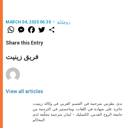
روحانيّة
MARCH 04, 2020 06:30
W
M
F
T
S
h
e
a
w
h
a
s
c
i
a
t
s
e
t
r
Share this Entry
s
e
b
t
e
A
n
o
e
p
g
o
r
فريق زينيت
p
e
k
r
View all articles
ندى بطرس مترجمة في القسم العربي في وكالة زينيت،
حائزة على شهادة في اللغات، وماجستير في الترجمة من
جامعة الروح القدس، الكسليك - لبنان مترجمة محلّفة لدى
المحاكم