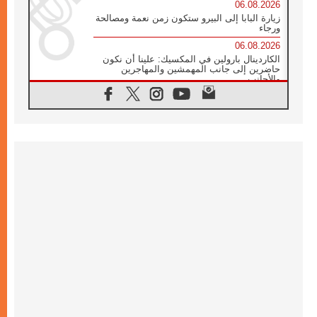
06.08.2026
زيارة البابا إلى البيرو ستكون زمن نعمة ومصالحة
ورجاء
06.08.2026
الكاردينال بارولين في المكسيك: علينا أن نكون
حاضرين إلى جانب المهمشين والمهاجرين
والأجانب
06.08.2026
البابا لاوُن الرابع عشر للشباب في أسيزي:
"أوروبا والعالم يبحثان اليوم عن قديسين جُدد
فيكم"
06.08.2026
البابا في أسيزي يتحدث إلى الشباب المشاركين
في لقاء الشباب الفرنسيسكاني
06.08.2026
البابا لاوُن الرابع عشر يبرق معزيا بوفاة
الكاردينال جوليو دوارتي لانغا
05.08.2026
في مقابلته العامة مع المؤمنين البابا لاوُن الرابع
عشر يواصل الحديث عن الدستور في الليتورجيا
المقدسة مسلطا الضوء على صلاة الكنيسة
05.08.2026
البابا لاوُن الرابع عشر يزور في تشرين الثاني
٢٠٢٦ أوروغواي والأرجنتين وبيرو