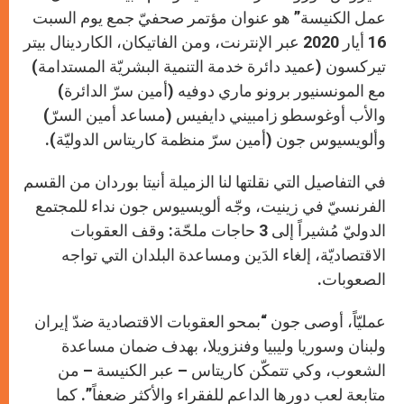
p
e
k
r
عمل الكنيسة” هو عنوان مؤتمر صحفيّ جمع يوم السبت
16 أيار 2020 عبر الإنترنت، ومن الفاتيكان، الكاردينال بيتر
تيركسون (عميد دائرة خدمة التنمية البشريّة المستدامة)
مع المونسنيور برونو ماري دوفيه (أمين سرّ الدائرة)
والأب أوغوسطو زامبيني دايفيس (مساعد أمين السرّ)
وألويسيوس جون (أمين سرّ منظمة كاريتاس الدوليّة).
في التفاصيل التي نقلتها لنا الزميلة أنيتا بوردان من القسم
الفرنسيّ في زينيت، وجّه ألويسيوس جون نداء للمجتمع
الدوليّ مُشيراً إلى 3 حاجات ملحّة: وقف العقوبات
الاقتصاديّة، إلغاء الدَين ومساعدة البلدان التي تواجه
الصعوبات.
عمليّاً، أوصى جون “بمحو العقوبات الاقتصادية ضدّ إيران
ولبنان وسوريا وليبيا وفنزويلا، بهدف ضمان مساعدة
الشعوب، وكي تتمكّن كاريتاس – عبر الكنيسة – من
متابعة لعب دورها الداعم للفقراء والأكثر ضعفاً”. كما