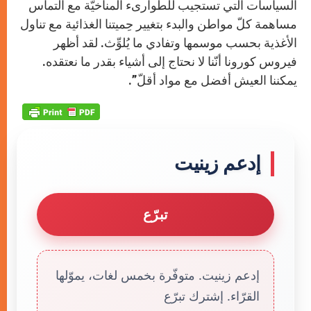
السياسات التي تستجيب للطوارىء المناخيّة مع التماس
مساهمة كلّ مواطن والبدء بتغيير حِميتنا الغذائية مع تناول
الأغذية بحسب موسمها وتفادي ما يُلوِّث. لقد أظهر
فيروس كورونا أنّنا لا نحتاج إلى أشياء بقدر ما نعتقده.
يمكننا العيش أفضل مع مواد أقلّ”.
إدعم زينيت
تبرّع
إدعم زينيت. متوفّرة بخمس لغات، يموّلها
القرّاء. إشترك تبرّع