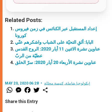
Related Posts:
إعداد المستقبل عبر الكنائس في زمن فيروس
كورونا
البابا: ألقِ التحيّة على الشباب واشكرهم عنّي
عناوين نشرة الاثنين 11 أيار 2020: الروح القدس
عطيّة من الربّ
عناوين نشرة الأربعاء 20 أيار 2020: سرّ الخلق
إيكولوجيا شاملة
,
كنيسة محليّة
MAY 20, 2020 06:28
W
M
F
T
S
h
e
a
w
h
a
s
c
i
a
t
s
e
t
r
Share this Entry
s
e
b
t
e
A
n
o
e
p
g
o
r