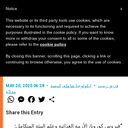
AR
Notice
x
This website or its third party tools use cookies, which are
necessary to its functioning and required to achieve the
purposes illustrated in the cookie policy. If you want to know
وباء كورونا، أزمة غذائية وعلم بيئة:
more or withdraw your consent to all or some of the cookies,
please refer to the
cookie policy
.
عمل الكنيسة
By closing this banner, scrolling this page, clicking a link or
continuing to browse otherwise, you agree to the use of cookies.
منظمة كاريتاس الدولية في الصفّ الأوّل
فريق زينيت
إيكولوجيا شاملة
,
كنيسة
MAY 20, 2020 06:28
محليّة
W
M
F
T
S
h
e
a
w
h
a
s
c
i
a
t
s
e
t
r
Share this Entry
s
e
b
t
e
A
n
o
e
p
g
o
r
“فيروس كورونا، الأزمة الغذائية وعلم البيئة المتكامل: