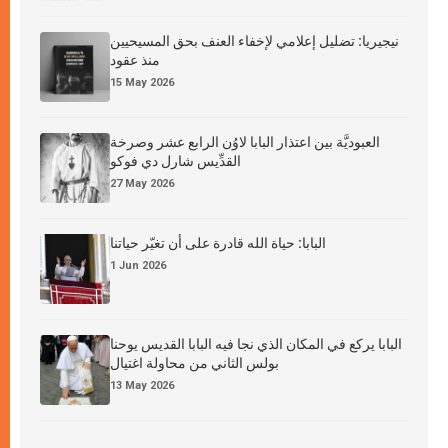
نيجيريا: تضليل إعلامي لإخفاء العنف بحق المسيحيين
منذ عقود
15 May 2026
العبوديَّة بين اعتذار البابا لاوُن الرابع عشر وصرخة
القدِّيس شارل دي فوكو
27 May 2026
البابا: حياة الله قادرة على أن تغيّر حياتنا
1 Jun 2026
البابا يركع في المكان الذي نجا فيه البابا القديس يوحنا
بولس الثاني من محاولة اغتيال
13 May 2026