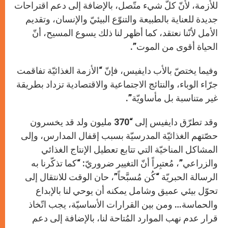
للأزمة، لأنّ كلّ شيء متّصل، بالإضافة إلى دعم اقتراحات
جديدة للعناية بالطبيعة والتنوّع البيئيّ والإنسان، وتقديم
الأمل لأنّنا نعتقد، كما أظهر لنا ذلك يسوع المسيح، أنّ
الحياة أقوى من الموت”.
وفيما يختصّ بالأب دايفيس، فإنّ “الأزمة الغذائيّة تفاقمت
جرّاء الوباء، والنتائج الاجتماعية والاقتصادية تزداد بطريقة
غير متناسبة بل مأساويّة”.
وقد تطرّق دايفيس إلى “370 مليون ولد قد يخسرون
حصّتهم الغذائيّة المدرسيّة بسبب إقفال المدارس، وإلى
المشاكل المناخيّة التي تتابع تعطيل الإنتاج الغذائي
والزراعي”، مُعتبِراً أنّ التغيير ضروريّ: “كما تذكّرنا به
الرسالة الحبريّة “كُن مُسبَّحاً”، حان الوقت للانتقال إلى
تحوّل بيئي عميق وشامل يمكنه أن يوحي لنا بالإبداع
والحماسة… ومن بين القرارات الأساسيّة، يجب اتّخاذ
قرار عدم نهب الموارد المُتاحة لنا، بالإضافة إلى دعم