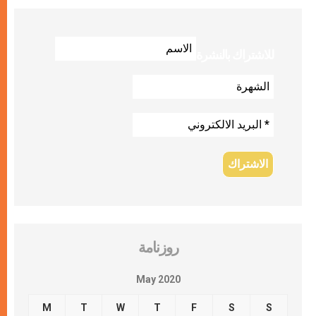
للاشتراك بالنشرة
روزنامة
May 2020
M
T
W
T
F
S
S