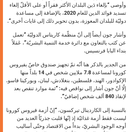
وأوصى “بإلغاء دَين البلدان الأكثر فقراً أو على الأقلّ إلغاء
تسديد فوائد الدين للعام 2020، بالإضافة إلى مساعدة
دوليّة للبلدان المعوزة، بدون تحوير ذلك إلى غايات أخرى”.
وأشار جون أيضاً إلى أنّ منظّمة كاريتاس الدوليّة “تعمل
عن كثب بالتعاون مع دائرة خدمة التنمية البشريّة”، عَمَلاً
بنداء البابا فرنسيس.
من الجدير بالذكر هنا أنّه تمّ تجهيز صندوق خاصّ بفيروس
كورونا لمساعدة 7.8 ملايين شخص في 14 بلداً منها
الإكوادور، الهند، فلسطين، بنغلادش، لبنان، وبوركينا فاسو.
إلّا أنّ جون أشار إلى نواقص فيه: “ثمة موارد تنقص بعد
لإنقاذ 840 ألف شخص إضافيّ”.
بالنسبة إلى الكاردينال تيركسون، “إنّ أزمة فيروس كورونا
ليست فقط أزمة غذائيّة إذ إنّها قلبت جذريّاً العديد من
أوجه الوجود البشريّ، بدءاً من الاقتصاد وحتّى أساليب