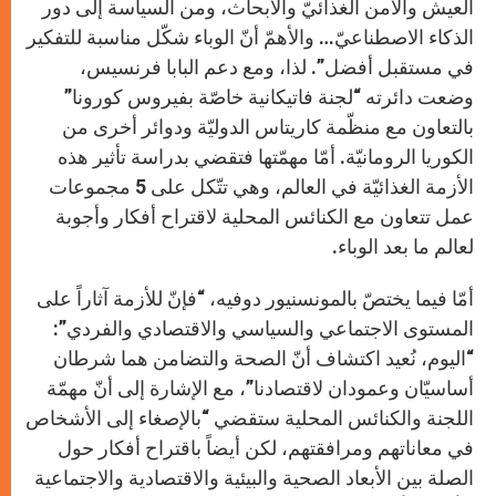
العيش والأمن الغذائيّ والأبحاث، ومن السياسة إلى دور
الذكاء الاصطناعيّ… والأهمّ أنّ الوباء شكّل مناسبة للتفكير
في مستقبل أفضل”. لذا، ومع دعم البابا فرنسيس،
وضعت دائرته “لجنة فاتيكانية خاصّة بفيروس كورونا”
بالتعاون مع منظّمة كاريتاس الدوليّة ودوائر أخرى من
الكوريا الرومانيّة. أمّا مهمّتها فتقضي بدراسة تأثير هذه
الأزمة الغذائيّة في العالم، وهي تتّكل على 5 مجموعات
عمل تتعاون مع الكنائس المحلية لاقتراح أفكار وأجوبة
لعالم ما بعد الوباء.
أمّا فيما يختصّ بالمونسنيور دوفيه، “فإنّ للأزمة آثاراً على
المستوى الاجتماعي والسياسي والاقتصادي والفردي”:
“اليوم، نُعيد اكتشاف أنّ الصحة والتضامن هما شرطان
أساسيّان وعمودان لاقتصادنا”، مع الإشارة إلى أنّ مهمّة
اللجنة والكنائس المحلية ستقضي “بالإصغاء إلى الأشخاص
في معاناتهم ومرافقتهم، لكن أيضاً باقتراح أفكار حول
الصلة بين الأبعاد الصحية والبيئية والاقتصادية والاجتماعية