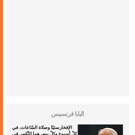
البابا فرنسيس
الإفخارستيّا وصلاة السّاعات، في
كلّ أسبوع وكلّ يوم، هما النَّفَس في