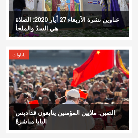
عناوين نشرة الأربعاء 27 أيار 2020: الصلاة
هي السدّ والملجأ
باباوات
الصين: ملايين المؤمنين يتابعون قداديس
البابا مباشرةً