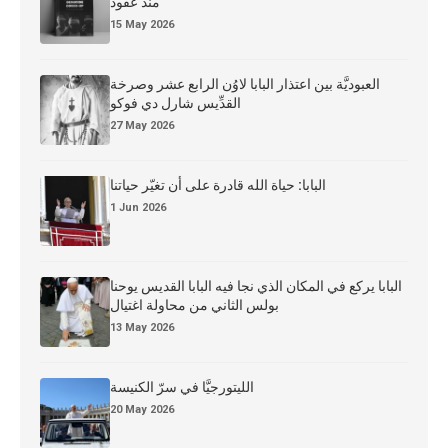
منذ عقود
15 May 2026
العبوديَّة بين اعتذار البابا لاوُن الرابع عشر وصرخة
القدِّيس شارل دي فوكو
27 May 2026
البابا: حياة الله قادرة على أن تغيّر حياتنا
1 Jun 2026
البابا يركع في المكان الذي نجا فيه البابا القديس يوحنا
بولس الثاني من محاولة اغتيال
13 May 2026
الليتورجيَّا في سرّ الكنيسة
20 May 2026