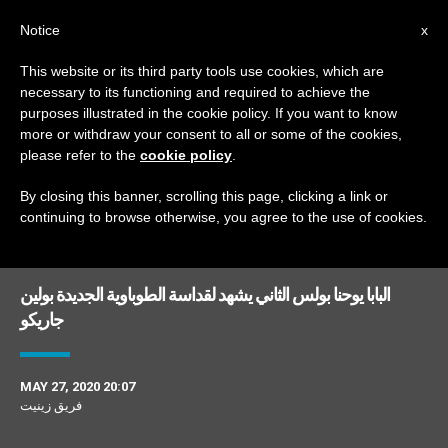
AR
Notice
x
This website or its third party tools use cookies, which are
necessary to its functioning and required to achieve the
DAY
purposes illustrated in the cookie policy. If you want to know
May 27th, 2020
more or withdraw your consent to all or some of the cookies,
please refer to the
cookie policy
.
By closing this banner, scrolling this page, clicking a link or
continuing to browse otherwise, you agree to the use of cookies.
DERNIÈRES NOUVELLES
البابا يوحنا بولس الثاني يشهد لقداسة الطوباوية الجديدة بولين
جاريكو
MAY 27, 2020 20:07
فريق زينيت