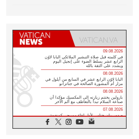
09.08.2026
في كلمته قبل صلاة التبشير الملائكي البابا لاوُن
الرابع عشر يسلط الضوء على إنجيل اليوم
ويشدد على الثقة بالله
08.08.2026
البابا لاوُن الرابع عشر في السابع من أيلول في
مزار أم المشورة الصالحة في جناتزانو
08.08.2026
بارولين يختتم زيارته إلى المكسيك مؤكدا أن
صناعة السلام تبدأ بالتعاطف مع ألم الآخر
07.08.2026
صدور بيان ختامي لأول لقاء مسيحي كونفوشي
بمشاركة الدائرة الفاتيكانية للحوار بين الأديان
07.08.2026
الكاردينال ستورلا: زيارة البابا لاوُن الرابع عشر
ستكون بشرى سارة للأوروغواي بأكملها