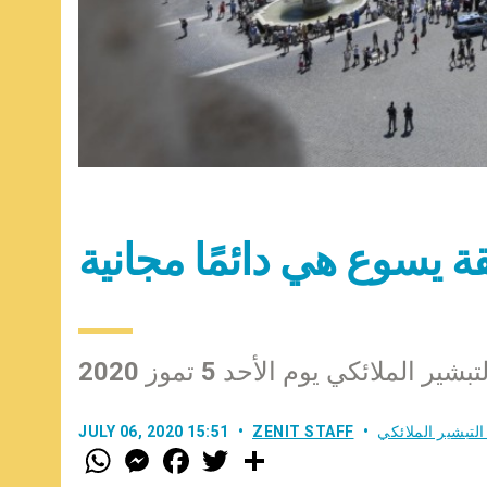
ة يسوع هي دائمًا مجانية
 الملائكي يوم الأحد 5 تموز 2020
التبشير الملائكي
ZENIT STAFF
JULY 06, 2020 15:51
W
M
F
T
S
h
e
a
w
h
a
s
c
i
a