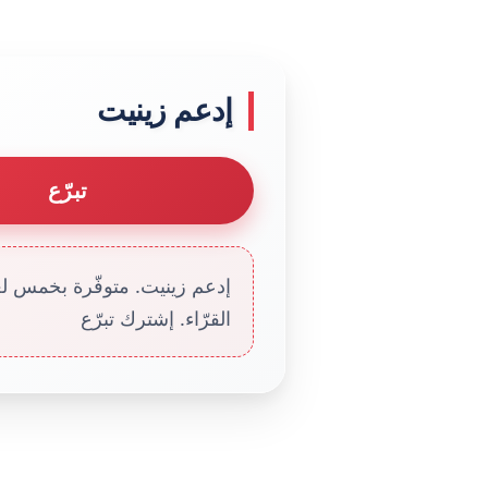
إدعم زينيت
تبرّع
إدعم زينيت. متوفّرة بخمس لغا
القرّاء. إشترك تبرّع