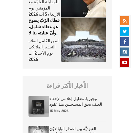
النَّفَس في حياة
للمقابلة العامّة مع
الكنيسة
المؤمنين يوم
الأربعاء 5 آب 2026
عطاء الرّبّ يسوع
هو عطاء شامل،
وأنّ عنايته بنا لا
تغيب عنّا أبدًا
النص الكامل لصلاة
التبشير الملائكي
يوم الأحد 2 آب
2026
الأخبار الأكثر قراءة
نيجيريا: تضليل إعلامي لإخفاء
العنف بحق المسيحيين منذ عقود
15 May 2026
العبوديَّة بين اعتذار البابا لاوُن