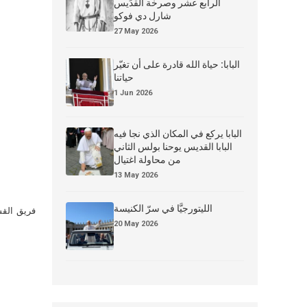
الرابع عشر وصرخة القدِّيس
شارل دي فوكو
27 May 2026
البابا: حياة الله قادرة على أن تغيّر
حياتنا
1 Jun 2026
البابا يركع في المكان الذي نجا فيه
البابا القديس يوحنا بولس الثاني
من محاولة اغتيال
13 May 2026
الليتورجيَّا في سرّ الكنيسة
فريق القس
20 May 2026