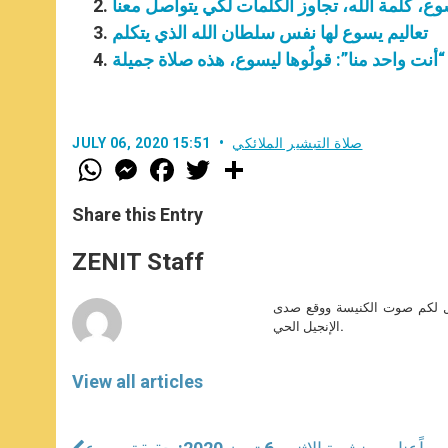
ع، كلمة الله، تجاوز الكلمات لكي يتواصل معنا
تعاليم يسوع لها نفس سلطان الله الذي يتكلم
: “أنت واحد منا”: قولُوها ليسوع، هذه صلاة جميلة
صلاة التبشير الملائكي
JULY 06, 2020 15:51
W
M
F
T
S
h
e
a
w
h
a
s
c
i
a
t
s
e
t
r
Share this Entry
s
e
b
t
e
A
n
o
e
p
g
o
r
ZENIT Staff
p
e
k
r
صل لكم صوت الكنيسة ووقع صدى
الإنجيل الحي.
View all articles