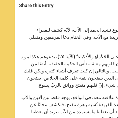
t
s
e
t
r
Share this Entry
s
e
b
t
e
A
n
o
e
p
g
o
r
p
e
k
r
لاثة أجزاء: أولاً رفَعَ يسوع نشيد الحمد إلى الآب، لأنّه كشف للفقراء
يدة مع الآب. وفي الختام دعا المرهقين ومثقلي
في المقام الأول، سبَّح يسوعُ الآب لأنّه أخفى أسرار ملكوته، وحقيقته، “على الحُكَماءِ والأَذكِياء” (الآية ٢٥). يدعوهم هكذا بنوع
ن قلوبهم مغلقة. تأتي الحكمة الحقيقية أيضًا من
لب. وبالتالي إن كنت تعرف أشياء كثيرة ولكن قلبك
ى الذين ينفتحون بثقة على كلمة الخلاص، يفتحون
شيء. إنّ قلبهم منفتح وواثق بالربّ يسوع.
ة علاقته معه. في الواقع، يوجد فقط بين الابن والآب
دة الفريدة تُشبه زهرة تتفتح، فتكشف مجانًا عن
 تأتي دعوة يسوع: ” تَعالَوا إِليَّ…” (الآية 28). فهو يريد أن يعطينا ما يستمده من الآب. يريد أن يعطينا