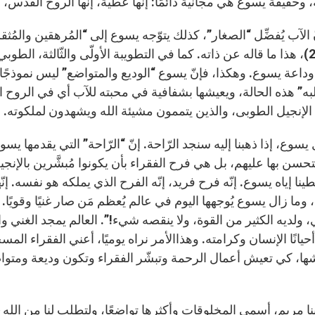
 وحقيقة يسوع هي مجانية دائمًا: إنها عطية، إنها الروح القدس، إن
 الآب يُفضِّل “الصغار”، كذلك يتوّجه يسوع إلى “المُرهقين والمُثقلي
ّها وداعة يسوع. وهكذا، فإنّ يسوع “الوديع والمتواضع” ليس نموذجً
به” هذه الحالة، ويعيشها بشفافية في محبته للآب أي في الروح ال
الإنجيل الطوبى، والذين يتممون مشيئة الله ويشهدون لملكوته.
يسوع، إذا ذهبنا إليه سنجد الرّاحة. إنّ “الرّاحة” التي يقدمها ي
سن بها عليهم، بل هي فرح الفقراء بأن يكونوا مُبشَّرين بالإنجيل،
ينا إياه يسوع. إنّه فرح فريد، إنّه الفرح الذي يملكه هو نفسه. إ
وما زال يسوع يُوجهها اليوم في عالم يُعظم مَن صار غنيًا وقويًا
، ولديه الكثير من القوة، ولا ينقصه شيء!”. العالم يمجد الغني 
انًا الإنسان وكرامته. وهذاالأمر نراه يوميًا، أعني الفقراء ال
ها، كي تعيش أعمال الرحمة وتبشّر الفقراء وتكون وديعة ومتواض
بنا مريم، أسمى المخلوقات وأكثرها تواضعًا، ولتطلب لنا من الله