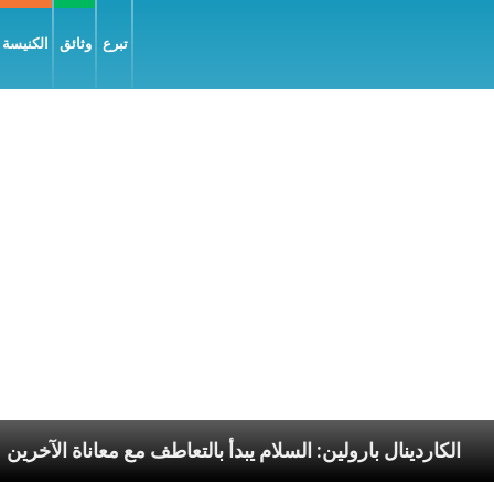
تبرع
وثائق
الكنيسة و
الرسوليّة
الكاردينال بارولين: السلام يبدأ بالتعاطف مع م