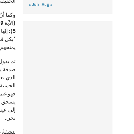
الحقيقة،
« Jun
Aug »
وكما أنّ
5): إن
“بكل قل
يمنحهم 
ثم يقول 
صدقة يتح
الذي يعط
الحسنة، 
فهو غني
يسحق أحي
إلى عيش
نحن.
لتشفَعْ 