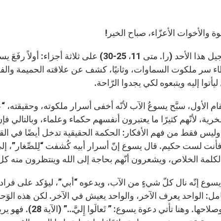
خوة والأخوات الأعزّاء، صباح الخير!
يقوم إنجيل هذا الأحد (را. متى 11، 25-30) على ث
ء سر ملكوت السماوات، وثانيًا، كشف عن علاقته الحميمة والفر
ليأتوا إليه ويتبعوه لكي يجدوا الرّاحة.
ية، لأنّهم كثيرًا ما يعتبرون أنفسهم حكماء وعلماء، وبالتالي فإ
وليس فقط من فهم الأفكار: الحكمة الحقيقية تدخل أيضًا في الق
أنت لست حكيم. قال يسوع إنّ أسرار أبيه كُشفت “لِلصِّغار”، إل
لكلمة الخلاص، ويشعرون أنّهم بحاجة إلى الله وينتظرون منه كل 
يسوع إنّه نال كلّ شيءٍ من الآب، ويدعوه “أبي”، ليؤكد على فراد
امل: الواحد يعرف الآخر، والواحد يعيش في الآخر. لكن هذه الوَح
جمالها وصلاحها. وهنا