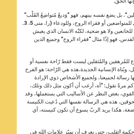
ها الحقّ.
ن”. بل يضع نفسه بينهم، فهو “وَديعٌ مُتواضِعُ القَلْب”
(الآية 29)، هذا ما قاله عن ذاته. كما في التطويبة الأولّى والثّالثة، الطوبي للمتواضعين أو فقراء الروح، وللودعاء (را. متى 5، 3.
ا للخانعين ولا هو ضحية، لكنّه الانسان الذي يعيش
قدس. فهو إذًا مثال “فقراء الروح” وجميع الذين
سوع للمُرهقين والمُثقلين ليست فقط رّاحة نفسية أو
 وبُناة الإنسانية الجديدة.هذه هي الرّاحة: هو الفرح
نّها رسالة لجميعنا، ولجميع الأشخاص ذوي الإرادة
. كم مرةً نقول: “آه، أرغب أن أكون مثل ذلك وتلك،
والقوي، بغض النظر عن الأساليب التي يستعملها، وقد
مسحوقين. هذه هي الرسالة نفسها التي دُعيت الكنيسة
عة. هكذا يريد الربّ يسوع أن تكون كنيسته، أي
حكمة القلب
، حتى نعرف أن نميّز علامات الله في