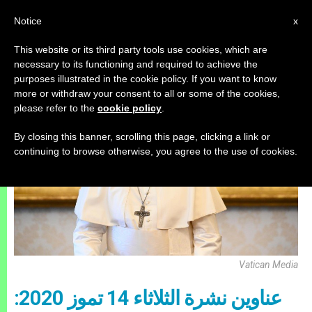
AR
Notice
x
This website or its third party tools use cookies, which are
necessary to its functioning and required to achieve the
UNCATEGORIZED
purposes illustrated in the cookie policy. If you want to know
more or withdraw your consent to all or some of the cookies,
please refer to the
cookie policy
.
By closing this banner, scrolling this page, clicking a link or
continuing to browse otherwise, you agree to the use of cookies.
Vatican Media
عناوين نشرة الثلاثاء 14 تموز 2020: