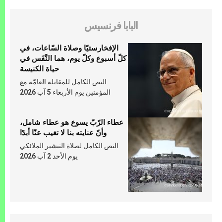
البابا فرنسيس
الإفخارستيّا وصلاة السّاعات، في
كلّ أسبوع وكلّ يوم، هما النَّفَس في
حياة الكنيسة
النص الكامل للمقابلة العامّة مع
المؤمنين يوم الأربعاء 5 آب 2026
عطاء الرّبّ يسوع هو عطاء شامل،
وأنّ عنايته بنا لا تغيب عنّا أبدًا
النص الكامل لصلاة التبشير الملائكي
يوم الأحد 2 آب 2026