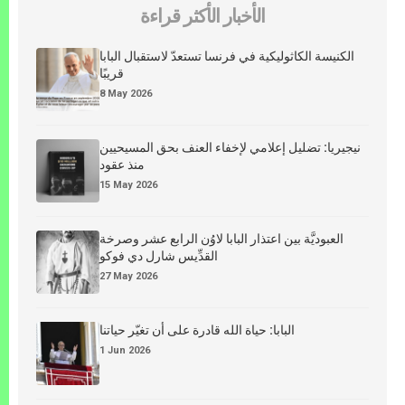
الأخبار الأكثر قراءة
الكنيسة الكاثوليكية في فرنسا تستعدّ لاستقبال البابا
قريبًا
8 May 2026
نيجيريا: تضليل إعلامي لإخفاء العنف بحق المسيحيين
منذ عقود
15 May 2026
العبوديَّة بين اعتذار البابا لاوُن الرابع عشر وصرخة
القدِّيس شارل دي فوكو
27 May 2026
البابا: حياة الله قادرة على أن تغيّر حياتنا
1 Jun 2026