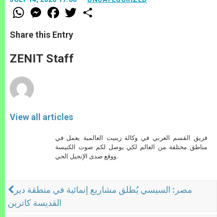
W
M
F
T
S
h
e
a
w
h
a
s
c
i
a
t
s
e
t
r
Share this Entry
s
e
b
t
e
A
n
o
e
p
g
o
r
ZENIT Staff
p
e
k
r
View all articles
فريق القسم العربي في وكالة زينيت العالمية يعمل في
مناطق مختلفة من العالم لكي يوصل لكم صوت الكنيسة
ووقع صدى الإنجيل الحي.
مصر: السيسي يُطلق مشاريع إنمائية في منطقة دير
القديسة كاترين