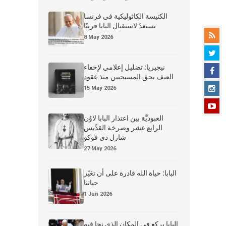
الكنيسة الكاثوليكية في فرنسا
تستعدّ لاستقبال البابا قريبًا
8 May 2026
نيجيريا: تضليل إعلامي لإخفاء
العنف بحق المسيحيين منذ عقود
15 May 2026
العبوديَّة بين اعتذار البابا لاوُن
الرابع عشر وصرخة القدِّيس
شارل دي فوكو
27 May 2026
البابا: حياة الله قادرة على أن تغيّر
حياتنا
1 Jun 2026
البابا يركع في المكان الذي نجا فيه