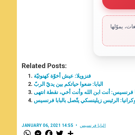
ت، يموّلها
Related Posts:
فنزويلا: عيش أخوّة كهنوتيّة
البابا: ضعوا حياتكم بين يديّ الربّ
با فرنسيس: أنت ابن الله وأنت أخي، نقطة انتهى
كرانيا: الرئيس زيلينسكي يتّصل بالبابا فرنسيس
البابا فرنسيس
JANUARY 06, 2021 14:55
W
M
F
T
S