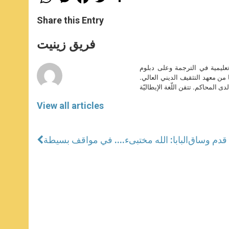
h
e
a
w
h
a
s
c
i
a
t
s
e
t
r
Share this Entry
s
e
b
t
e
A
n
o
e
p
g
o
r
فريق زينيت
p
e
k
r
تعليمية في الترجمة وعلى دبلوم
ا من معهد التثقيف الديني العالي.
دى المحاكم. تتقن اللّغة الإيطاليّة
View all articles
 قدم وساق
البابا: الله مختبىء.... في مواقف بسيطة