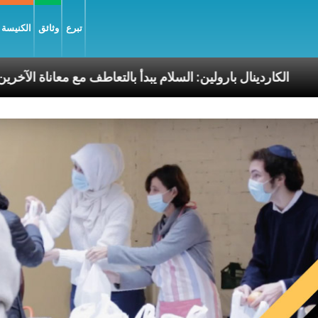
تبرع
وثائق
الكنيسة و
الرسوليّة
الكاردينال بارولين: السلام يبدأ بالتعاطف مع 