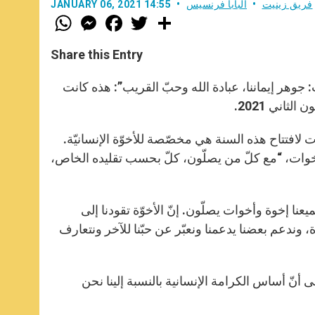
فريق زينيت
البابا فرنسيس
JANUARY 06, 2021 14:55
W
M
F
T
S
h
e
a
w
h
a
s
c
i
a
t
s
e
t
r
Share this Entry
s
e
b
t
e
A
n
o
e
p
g
o
r
 جوهر إيماننا، عبادة الله وحبّ القريب”: هذه كانت
p
e
k
ثاني 2021.
r
رت لافتتاح هذه السنة هي مخصّصة للأخوّة الإنسانيّة.
ة وأخوات، “مع كلّ من يصلّون، كلّ بحسب تقليده الخاص،
يعنا إخوة وأخوات يصلّون. إنّ الأخوّة تقودنا إلى
، وندعم بعضنا يدعمنا ونعبّر عن حبّنا للآخر ونتعارف
 أنّ أساس الكرامة الإنسانية بالنسبة إلينا نحن