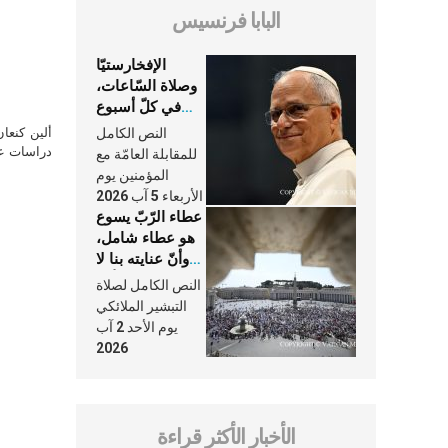
البابا فرنسيس
الإفخارستيّا
وصلاة السّاعات،
في كلّ أسبوع
وكلّ يوم، هما
النص الكامل
ألين كنعا
النَّفَس في حياة
دراسات علي
للمقابلة العامّة مع
الكنيسة
المؤمنين يوم
الأربعاء 5 آب 2026
عطاء الرّبّ يسوع
هو عطاء شامل،
وأنّ عنايته بنا لا
تغيب عنّا أبدًا
النص الكامل لصلاة
التبشير الملائكي
يوم الأحد 2 آب
2026
الأخبار الأكثر قراءة