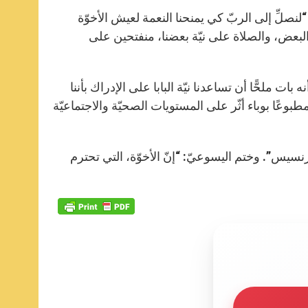
“لنصلِّ إلى الربّ كي يمنحنا النعمة لعيش الأخوّة
البعض، والصلاة على نيّة بعضنا، منفتحين على
بات ملحًّا أن تساعدنا نيّة البابا على الإدراك بأننا
ة وأخوات بحقّ يسيرون على درب السلام، بعد أن مضى عام 2020 مطبوعًا بوباء أثّر على المستويات الصحيّة والاجتماعيّة
رنسيس”. وختم اليسوعيّ: “إنّ الأخوّة، التي تحترم