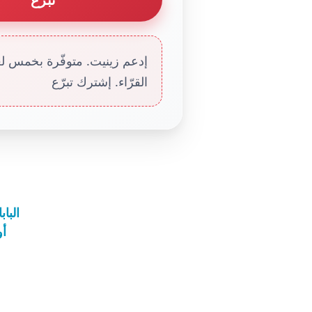
إدعم زينيت. متوفّرة بخمس لغا
القرّاء. إشترك تبرّع
البا
أو