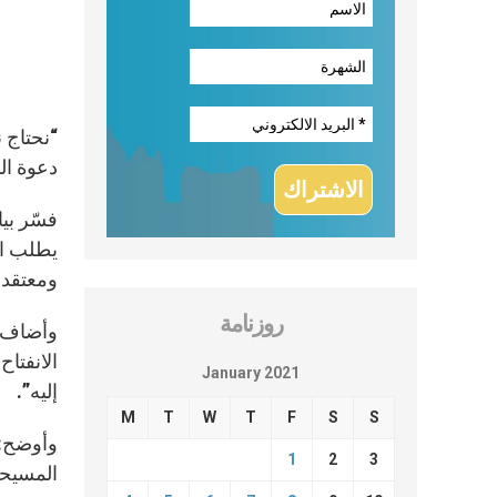
“نحتاج ن
دعوة الب
فسّر بيا
يطلب الب
ومعتقدا
روزنامة
وأضاف ال
الانفتاح
January 2021
إليه”.
M
T
W
T
F
S
S
وأوضح: “
1
2
3
المسيحي