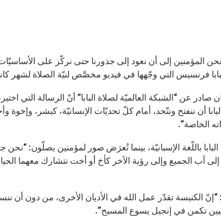
حن المؤمنين إلى أن نعود إلى جذورنا حتى نركّز على الأساسيّات:
ابا فرنسيس التي وجّهها في فيديو مخصَّص لنيّة الصلاة لشهر كانون ال
ن صادر عن “الشبكة العالميّة لصلاة البابا” أنّ الرسالة التي اختي
ابا أن ننفتح ونتّحد، أمام كلّ تحديّات الإنسانيّة، كبشر، وإخو
ته الخاصة”.
بابا باللّغة الإسبانيّة، بينما تُعرَض صور لمؤمنين يصلّون: “نحن جم
 إلى آب الجميع وإلى رؤية الآخر كأخ أو أخت نتشارك معهما الحياة
إنّ الكنيسة تقدّر عمل الله في الأديان الأخرى، من دون أن ننسى
ين تكمن في إنجيل يسوع المسيح”.