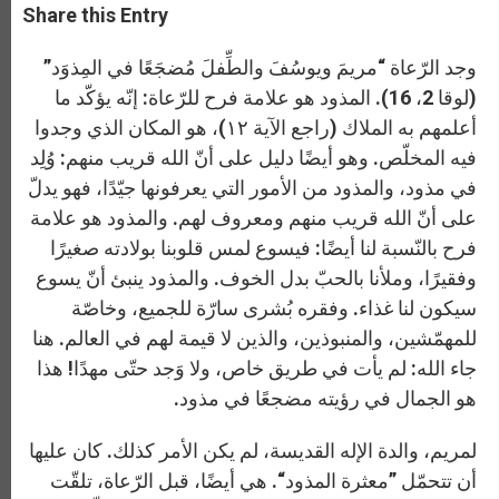
t
s
e
t
r
Share this Entry
s
e
b
t
e
A
n
o
e
p
g
o
r
وجد الرّعاة “مريمَ ويوسُفَ والطِّفلَ مُضجَعًا في المِذوَد”
p
e
k
r
(لوقا 2، 16). المذود هو علامة فرح للرّعاة: إنّه يؤكّد ما
أعلمهم به الملاك (راجع الآية ١٢)، هو المكان الذي وجدوا
فيه المخلّص. وهو أيضًا دليل على أنّ الله قريب منهم: وُلِد
في مذود، والمذود من الأمور التي يعرفونها جيّدًا، فهو يدلّ
على أنّ الله قريب منهم ومعروف لهم. والمذود هو علامة
فرح بالنّسبة لنا أيضًا: فيسوع لمس قلوبنا بولادته صغيرًا
وفقيرًا، وملأنا بالحبّ بدل الخوف. والمذود ينبئ أنّ يسوع
سيكون لنا غذاء. وفقره بُشرى سارّة للجميع، وخاصّة
للمهمّشين، والمنبوذين، والذين لا قيمة لهم في العالم. هنا
جاء الله: لم يأت في طريق خاص، ولا وَجد حتّى مهدًا! هذا
هو الجمال في رؤيته مضجعًا في مذود.
لمريم، والدة الإله القديسة، لم يكن الأمر كذلك. كان عليها
أن تتحمّل ”معثرة المذود“. هي أيضًا، قبل الرّعاة، تلقّت