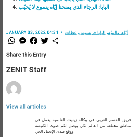
البابا: الرجاء الذي يمنحنا إيّاه يسوع لا يُخيّب
أيّام عالميّة
,
البابا فرنسيس
,
عظات
JANUARY 03, 2022 04:31
W
M
F
T
S
h
e
a
w
h
a
s
c
i
a
t
s
e
t
r
Share this Entry
s
e
b
t
e
A
n
o
e
p
g
o
r
ZENIT Staff
p
e
k
r
View all articles
فريق القسم العربي في وكالة زينيت العالمية يعمل في
مناطق مختلفة من العالم لكي يوصل لكم صوت الكنيسة
ووقع صدى الإنجيل الحي.