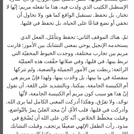
الإسطبل الكئيب الذي ولدت فيه. هذا ما تفعله مريم: إنّها لا
تختار، بل تحفظ. تستقبل الواقع كما هو، ولا تحاول أن
تخفي أو تضع قناعًا على الحياة، بل تحفظ في قلبها.
ثمّ، هناك الموقف الثاني: تحفظ وتتأمّل. الفعل الذي
يستخدمه الإنجيل يوحي بمعنى التشابك بين الأمور: قارنت
مريم بين تجارب مختلفة، ووجدت الخيوط المخفيّة التي
تربط بينها. في قلبها، وفي صلاتها حقّقت هذه العمليّة
الرائعة: ربطت بين الأمور الجميلة والصعبة، ولم تتركها
منفصلة في ما بينها، بل وحّدت بينها. ولهذا فإنّ مريم هي
أم الكنيسة الجامعة. يمكننا، وبالتشديد على اللغة، أن نقول
إنّ هذا هو سبب كون مريم أم الكنيسة الجامعة، لأنّها
توحّد، ولا تفرّق. وهكذا أدركت المعنى الكامل لما يرى الله.
وأدركت في قلبها، قلب الأمّ، أنّ مجد العليّ يمرّ بالتّواضع،
وقبلت مخطّط الخلاص، أنّه كان على الله أن يُضْجَعَ في
مذود. رأت الطفل الإلهي ضعيفًا يرتجف، وقبلت التشابك
الإلهي العجيب بين العظمة والضعة. هكذا كانت تحفظ