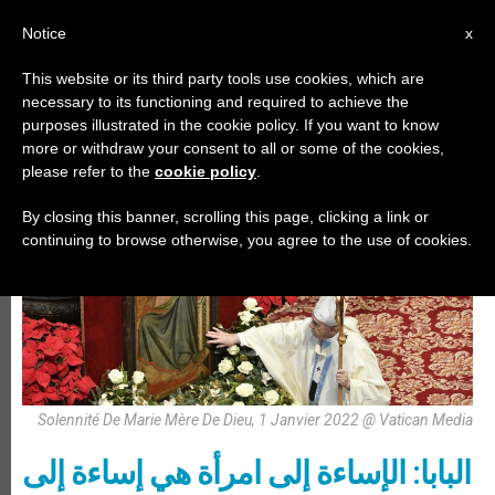
AR
Notice
x
This website or its third party tools use cookies, which are
necessary to its functioning and required to achieve the
,
,
أيّام عالميّة
البابا فرنسيس
عظات
purposes illustrated in the cookie policy. If you want to know
more or withdraw your consent to all or some of the cookies,
please refer to the
cookie policy
.
By closing this banner, scrolling this page, clicking a link or
continuing to browse otherwise, you agree to the use of cookies.
Solennité De Marie Mère De Dieu, 1 Janvier 2022 @ Vatican Media
البابا: الإساءة إلى امرأة هي إساءة إلى