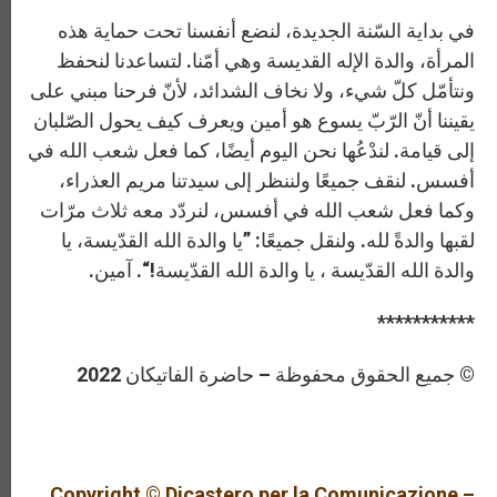
في بداية السّنة الجديدة، لنضع أنفسنا تحت حماية هذه
المرأة، والدة الإله القديسة وهي أمّنا. لتساعدنا لنحفظ
ونتأمّل كلّ شيء، ولا نخاف الشدائد، لأنّ فرحنا مبني على
يقيننا أنّ الرّبّ يسوع هو أمين ويعرف كيف يحول الصّلبان
إلى قيامة. لندْعُها نحن اليوم أيضًا، كما فعل شعب الله في
أفسس. لنقف جميعًا ولننظر إلى سيدتنا مريم العذراء،
وكما فعل شعب الله في أفسس، لنردّد معه ثلاث مرّات
لقبها والدةً لله. ولنقل جميعًا: ”يا والدة الله القدّيسة، يا
والدة الله القدّيسة ، يا والدة الله القدّيسة!“. آمين.
***********
© جميع الحقوق محفوظة – حاضرة الفاتيكان 2022
Copyright © Dicastero per la Comunicazione –