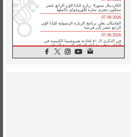
الكاردينال ستورلا: زيارة البابا لاوُن الرابع عشر
ستكون بشرى سارة للأوروغواي بأكملها
07.08.2026
الفاتيكان يعلن برنامج الزيارة الرسولية للبابا لاوُن
الرابع عشر إلى فرنسا
07.08.2026
في الذكرى الـ ٨١ لحادثة هيروشيما الكنيسة في
اليابان تنظم ١٠ أيام للصلاة على نية السلام
07.08.2026
الكنيسة في الأوروغواي: زيارة البابا ستعزز
الإيمان والرجاء
06.08.2026
الاجتماع الشهري للمطارنة الموارنة
06.08.2026
الكاردينال روسي: زيارة البابا لاوُن إلى الأرجنتين
هي تكريم للبابا فرنسيس
06.08.2026
زيارة البابا إلى البيرو ستكون زمن نعمة ومصالحة
ورجاء
06.08.2026
الكاردينال بارولين في المكسيك: علينا أن نكون
حاضرين إلى جانب المهمشين والمهاجرين
والأجانب