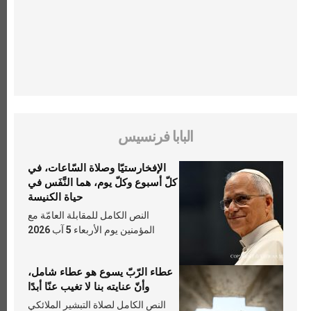
البابا فرنسيس
الإفخارستيّا وصلاة السّاعات، في
كلّ أسبوع وكلّ يوم، هما النَّفَس في
حياة الكنيسة
النص الكامل للمقابلة العامّة مع
المؤمنين يوم الأربعاء 5 آب 2026
عطاء الرّبّ يسوع هو عطاء شامل،
وأنّ عنايته بنا لا تغيب عنّا أبدًا
النص الكامل لصلاة التبشير الملائكي