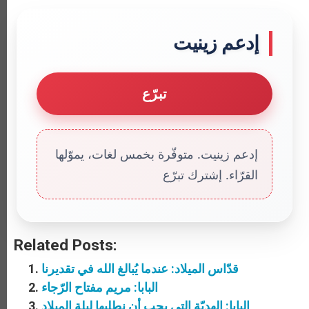
إدعم زينيت
تبرّع
إدعم زينيت. متوفّرة بخمس لغات، يموّلها
القرّاء. إشترك تبرّع
Related Posts:
قدّاس الميلاد: عندما يُبالغ الله في تقديرنا
البابا: مريم مفتاح الرّجاء
البابا: الهديّة التي يجب أن نطلبها ليلة الميلاد