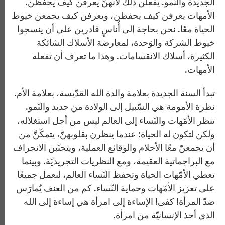
الجديدة والنّمو. يفعلن ذلك لأنّهنّ يعرفن كيف يحفظن.
الأمهات يعرفن كيف يحفظن، ويعرفن كيف يجمعن خيوط
الحياة معًا. نحن بحاجة إلى أُناسٍ قادرين على أن ينسجوا
خيوط الشركة والوَحدة، لمعارضة الأسلاك الشائكة
الكثيرة، أسلاك الانقسامات. وهذا ما تعرف أن تفعله
الأمهات.
تبدأ السنة الجديدة بعلامة والدة الله القدّيسة، بعلامة الأم.
نظرة الأمومة هي السّبيل إلى الولادة من جديد والنّمو.
تنظر الأمّهات والنّساء إلى العالم ليس من أجل استغلاله،
ولكن لتكون له الحياة: عندما ينظرن بقلوبهنّ، يتمكّنَّ من
أن يجمعنّ معًا الأحلام والوقائع العملية، ويتجنّبن الانجراف
مع البراجماتية العقيمة، ومع النظريات التجريديّة. وبينما
تعطي الأمّهات الحياة وتحفظ النّساء العالم، لنعمل جميعًا
على تعزيز الأمّهات وحماية النّساء. كم من العنف يُمارَس
ضدّ المرأة! كفى! الإساءة إلى امرأة هي إساءة إلى الله
الذي أخذ الإنسانيّة من امرأة.