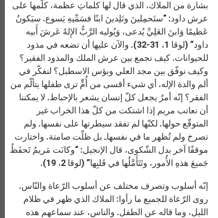
بشارة من الملاك، الذي قال لها كلماتِ عظمة، كلّمها على
عرش داود: “ستَحمِلينَ وتَلِدينَ ابنًا فسَمِّيهِ يَسوع. سيَكونُ
عَظيمًا وَابنَ العَلِيِّ يُدعى، وَيُوليه الرَّبُّ الإِلهُ عَرشَ أَبيه
داود” (لوقا 1، 31-32). والآن عليها أن تضعه في مذود
للحيوانات. كيف نجمع بين عرش الملك والمذود الفقير؟
وكيف نوفّق بين مجد العلي وبؤس الاسطبل؟ لنفكّر في
ألم والدة الإله. أي شيء أقسى من أُمٍّ ترى طفلها يتألّم من
الفقر؟ إنّه أمرٌ يجعل كلّ إنسان يشعر بالإحباط. لا يمكننا
أن نعاتب مريم إذا اشتكت من كلّ هذا الخراب غير
المتوقّع حولها. لكنّها لم تفقد سيطرتها على نفسها. ولم
تصرخ ولم تُظهر ما في نفسهاـ بل ظلّت صامتة. واختارت
موقفًا آخر بدل الشّكوى، قال الإنجيل: “وكانَت مَريمُ تَحفَظُ
جَميعَ هذهِ الأُمور، وتَتَأَمَّلُها في قَلبِها” (لوقا 2، 19).
إنّه أسلوب وتصرف مختلف عن أسلوب الرّعاة والنّاس.
روى الرّعاة للجميع ما رأوا: الملاك الذي ظهر في ظلام
الليل، وما قاله عن الطفل. والناس، عند سماعهم هذه