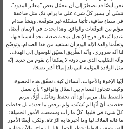
نحن أيضًا قد نضطرّ إلى أن نتحمّل بعض ”معاثر المذود“.
نتمنّى أن يسير كلّ شيء على ما يرام، ثمّ، مثل صاعقة
في سماءٍ صافية، تأتينا مشكلة غير متوقّعة. وينشأ صدام
مؤلم بين التوقّعات والواقع. وهذا يحدث في الإيمان أيضًا،
عندما يُمتحَن فرح الإنجيل بمحنة صعبة، نجد أنفسنا فيها.
وتعلّمنا والدة الإله اليوم أن نستفيد من هذا الصدام. وتوضّح
لنا أنّه ضروري، وأنّه الطّريق الضيّق للوصول إلى الهدف،
وأنّه الصّليب الذي من دونه لا يمكننا أن نقوم من جديد. إنّه
مثل الولادة المؤلمة التي تلد إيمانًا أكثر نضجًا.
أيّها الإخوة والأخوات، أتساءل كيف نحقّق هذه الخطوة،
وكيف نتجاوز الصدام بين المثال والواقع؟ بأن نعمل
بالضبط مثل مريم، أي: أن نحفظ ونتأمّل. أوّلًا، مريم
حفظت، أيّ أنّها لم تُشتّت. ولم ترفض ما حدث. بل حفظت
كلّ شيء في قلبها، كلّ ما رأت وسمعت. الأمور الجميلة:
ما قاله الملاك لها وما أخبرها به الرّعاة. ولكن، أيضًا الأمور
التي يصعب قبولها: خطر الحمل قبل الزواج، والآن حقارة