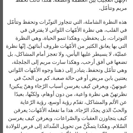
مريم وتتأمّل.
هذه النظرة الشاملة، التي تتجاوز التوتّرات وتحفظ وتتأمّل
في القلب، هي نظرة الأمّهات اللواتي لا يفترقن في
التوترات، بل يحفظن، وهكذا تنمو الحياة. وهي النظرة
التي بها يعانق الكثير من الأمّهات ظروف أبنائهنّ. إنّها نظرة
عمليّة، لا يسيطر عليها اليأس، ولا تعجز أمام المشاكل، بل
تضعها في أفق أرحب. وهكذا سارت مريم إلى الجلجلة،
وهي تتأمّل وتحفظ. يتبادر إلى ذهننا وجوه الأمّهات اللواتي
يعتنين بابن مريض أو في حالة صعبة. كم من الحبّ في
عيونهنّ، ويعرفن كيف يغرسن أسباب الرّجاء وهنّ يبكين!
نظرتهنّ هي نظرة واعية، من دون أوهام، ولكنّها، بعيدًا
عن الألم والمشاكل، تقدّم رؤية أوسع، رؤية الرّعاية
والحبّ الذي يجدّد الرّجاء. هذا ما تفعله الأمّهات: يعرفن
كيف يتجاوزن العقبات والصّراعات، ويعرفن كيف يغرسن
السّلام. وهكذا يتمكّنَّ من تحويل الشّدائد إلى فرص للولادة