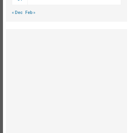
« Dec
Feb »