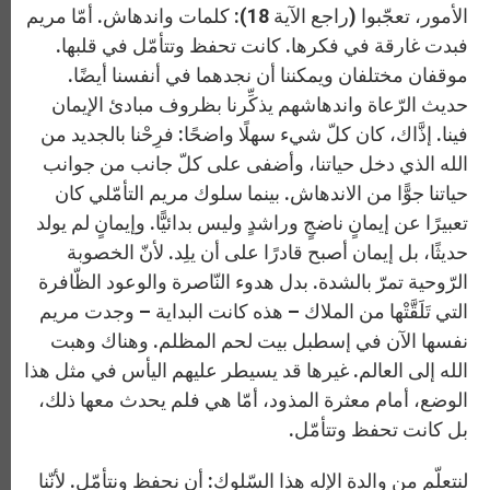
الأمور، تعجّبوا (راجع الآية 18): كلمات واندهاش. أمّا مريم
فبدت غارقة في فكرها. كانت تحفظ وتتأمّل في قلبها.
موقفان مختلفان ويمكننا أن نجدهما في أنفسنا أيضًا.
حديث الرّعاة واندهاشهم يذكِّرنا بظروف مبادئ الإيمان
فينا. إذَّاك، كان كلّ شيء سهلًا واضحًا: فرِحْنا بالجديد من
الله الذي دخل حياتنا، وأضفى على كلّ جانب من جوانب
حياتنا جوًّا من الاندهاش. بينما سلوك مريم التأمّلي كان
تعبيرًا عن إيمانٍ ناضجٍ وراشدٍ وليس بدائيًّا. وإيمانٍ لم يولد
حديثًا، بل إيمان أصبح قادرًا على أن يلِد. لأنّ الخصوبة
الرّوحية تمرّ بالشدة. بدل هدوء النّاصرة والوعود الظّافرة
التي تَلَقَّتْها من الملاك – هذه كانت البداية – وجدت مريم
نفسها الآن في إسطبل بيت لحم المظلم. وهناك وهبت
الله إلى العالم. غيرها قد يسيطر عليهم اليأس في مثل هذا
الوضع، أمام معثرة المذود، أمّا هي فلم يحدث معها ذلك،
بل كانت تحفظ وتتأمّل.
لنتعلّم من والدة الإله هذا السّلوك: أن نحفظ ونتأمّل. لأنّنا