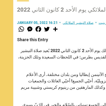
الأحد 2 كانون الثاني 2022
ينيت
صلاة التبشير الملائكي
JANUARY 05, 2022 16:21
W
M
F
T
S
h
e
a
w
h
a
s
c
i
a
t
s
e
t
r
Share this Entry
s
e
b
t
e
A
n
o
e
p
g
o
r
جدّد البابا تمنيّاته بالسلام والخير في الربّ، من نافذة القصر الرسولي وذلك يوم الأحد 2 كانون الثاني 2022 بُعيد صلاة التبشير
p
e
k
 القديس بطرس: في اللحظات السعيدة وتلك الحزينة،
r
الآتينمن إيطاليا ومن بلدان مختلفة. أرى الأعلام
فنزويليّة. أحيّي الجميع! أحيّي العائلات والجمعيات
، وكذلك المارهقين من رينيوم كريستي وشبيبة مريم
 إلى الجميع تمنياتي بالسّلام والخير في الرّبّ يسوع.