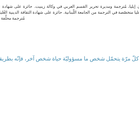
ن إيليا، مُترجمة ومديرة تحرير القسم العربي في وكالة زينيت. حائزة على شهادة 
ا متخصّصة في الترجمة من الجامعة اللّبنانية. حائزة على شهادة الثقافة الدينية العُلي
مُترجمة محلَّفة ل
: كلّ مرّة يتحمّل شخص ما مسؤوليّة حياة شخص آخر، فإنّه بطريقة