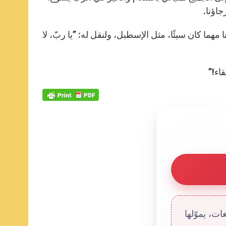
جاؤنا.
نا مهما كان سيئًا، مثل الإسطبل، ولنقل له: ”يا ربّ، لا
قاء!”
ت، يموّلها