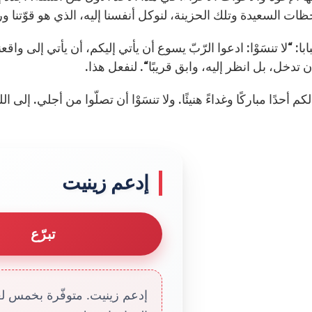
ات السعيدة وتلك الحزينة، لنوكل أنفسنا إليه، الذي هو قوّتنا ور
ابا: “لا تنسَوْا: ادعوا الرّبّ يسوع أن يأتي إليكم، أن يأتي إلى واقع
 تدخل، بل انظر إليه، وابق قريبًا“. لنفعل هذا.
كم أحدًا مباركًا وغداءً هنيئًا. ولا تنسَوْا أن تصلّوا من أجلي. إلى الل
إدعم زينيت
تبرّع
إدعم زينيت. متوفّرة بخمس لغا