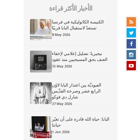
الأخبار الأكثر قراءة
الكنيسة الكاثوليكية في فرنسا
تستعدّ لاستقبال البابا قريبًا
8 May 2026
نيجيريا: تضليل إعلامي لإخفاء
العنف بحق المسيحيين منذ عقود
15 May 2026
العبوديَّة بين اعتذار البابا لاوُن
الرابع عشر وصرخة القدِّيس
شارل دي فوكو
27 May 2026
البابا: حياة الله قادرة على أن تغيّر
حياتنا
1 Jun 2026