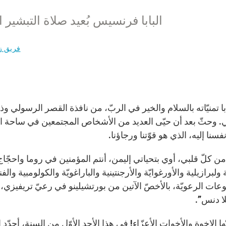
البابا فرنسيس بُعيد صلاة التبشير الملائكي يوم 
فريق ز
ي. وحثّ بعد أن حيّى العديد من الأشخاص المجتمعين في ساحة
فسنا إليه، الذي هو قوّتنا ورجاؤنا.
ن كلّ قلبي، أوي بتحياتي إليمن، أنتم المؤمنين في روما واحجّاج 
ة ولبرازيلية والأورغوايّة والأرجنتينية والباراغويّة والكولومبية وال
عات الرعويّة، بالأخصّ الآتين من بورتشيلينو في رعيّ تريفيزي
لا دنس”.
يّها الإخوة والأخوات الأعزّاء! في هذا الأحد الأوّل من السنة، أجدّد