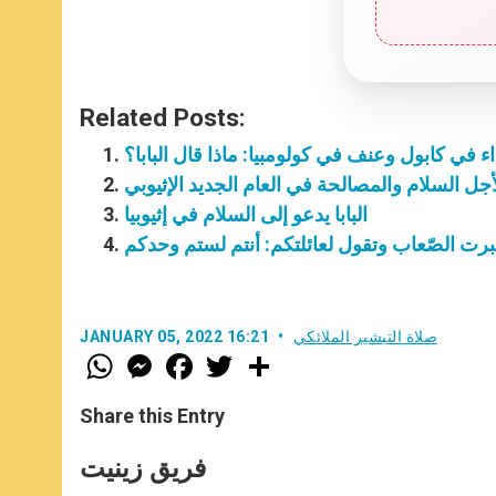
Related Posts:
اء في كابول وعنف في كولومبيا: ماذا قال البابا؟
 لأجل السلام والمصالحة في العام الجديد الإثيوبي
البابا يدعو إلى السلام في إثيوبيا
اختبرت الصّعاب وتقول لعائلتكم: أنتم لستم وحدكم
صلاة التبشير الملائكي
JANUARY 05, 2022 16:21
W
M
F
T
S
h
e
a
w
h
a
s
c
i
a
t
s
e
t
r
Share this Entry
s
e
b
t
e
A
n
o
e
p
g
o
r
فريق زينيت
p
e
k