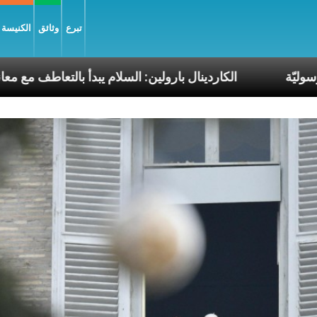
تبرع
وثائق
الكنيسة و
لات البابا الرسوليّة
الكاردينال بارولين: السلام يبدأ ب