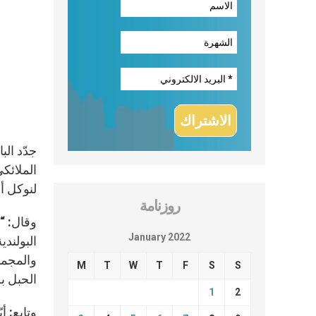
الملائك
لنوكل أن
روزنامة
وقال: “م
January 2022
البولندي
والمجمو
M
T
W
T
F
S
S
الحبل ب
1
2
وتابع: أ