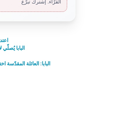
القرّاء. إشترك تبرّع
اعتد
البابا يُصلّي
البابا: العائلة المقدّسة 