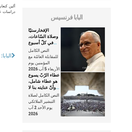
ألين كنعا
دراسات علي
البابا فرنسيس
الإفخارستيّا
وصلاة السّاعات،
في كلّ أسبوع
وكلّ يوم، هما
النص الكامل
النَّفَس في حياة
البابا
للمقابلة العامّة مع
الكنيسة
المؤمنين يوم
الأربعاء 5 آب 2026
عطاء الرّبّ يسوع
هو عطاء شامل،
وأنّ عنايته بنا لا
تغيب عنّا أبدًا
النص الكامل لصلاة
التبشير الملائكي
يوم الأحد 2 آب
2026