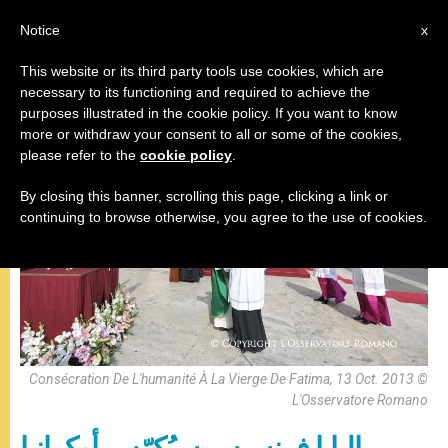
AR
Notice
x
This website or its third party tools use cookies, which are
necessary to its functioning and required to achieve the
البابا فرنسيس
purposes illustrated in the cookie policy. If you want to know
more or withdraw your consent to all or some of the cookies,
please refer to the
cookie policy
.
By closing this banner, scrolling this page, clicking a link or
continuing to browse otherwise, you agree to the use of cookies.
Consécration De L'humanité À La Vierge De Fatima, 13 Oct. 2013 ©
L'Osservatore Romano