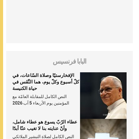
البابا فرنسيس
الإفخارستيّا وصلاة السّاعات، في
كلّ أسبوع وكلّ يوم، هما النَّفَس في
حياة الكنيسة
النص الكامل للمقابلة العامّة مع
المؤمنين يوم الأربعاء 5 آب 2026
عطاء الرّبّ يسوع هو عطاء شامل،
وأنّ عنايته بنا لا تغيب عنّا أبدًا
النص الكامل لصلاة التبشير الملائكي