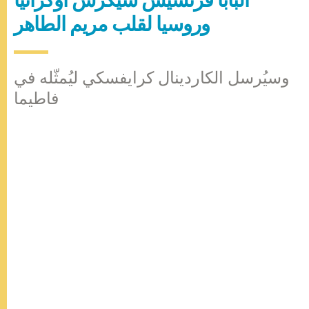
البابا فرنسيس سيُكرّس أوكرانيا
وروسيا لقلب مريم الطاهر
وسيُرسل الكاردينال كرايفسكي ليُمثّله في
فاطيما