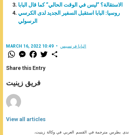
الاستقالة؟ “ليس في الوقت الحالي” كما قال البابا
روسيا: البابا استقبل السفير الجديد لدى الكرسي
الرسولي
البابا فرنسيس
MARCH 16, 2022 10:49
W
M
F
T
S
h
e
a
w
h
a
s
c
i
a
t
s
e
t
r
Share this Entry
s
e
b
t
e
A
n
o
e
p
g
o
r
فريق زينيت
p
e
k
r
View all articles
ندى بطرس مترجمة في القسم العربي في وكالة زينيت،