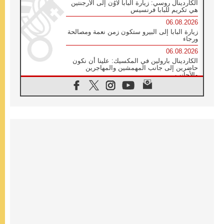
الكاردينال روسي: زيارة البابا لاوُن إلى الأرجنتين
هي تكريم للبابا فرنسيس
06.08.2026
زيارة البابا إلى البيرو ستكون زمن نعمة ومصالحة
ورجاء
06.08.2026
الكاردينال بارولين في المكسيك: علينا أن نكون
حاضرين إلى جانب المهمشين والمهاجرين
والأجانب
06.08.2026
البابا لاوُن الرابع عشر للشباب في أسيزي:
"أوروبا والعالم يبحثان اليوم عن قديسين جُدد
فيكم"
06.08.2026
البابا في أسيزي يتحدث إلى الشباب المشاركين
في لقاء الشباب الفرنسيسكاني
06.08.2026
البابا لاوُن الرابع عشر يبرق معزيا بوفاة
الكاردينال جوليو دوارتي لانغا
05.08.2026
في مقابلته العامة مع المؤمنين البابا لاوُن الرابع
عشر يواصل الحديث عن الدستور في الليتورجيا
المقدسة مسلطا الضوء على صلاة الكنيسة
05.08.2026