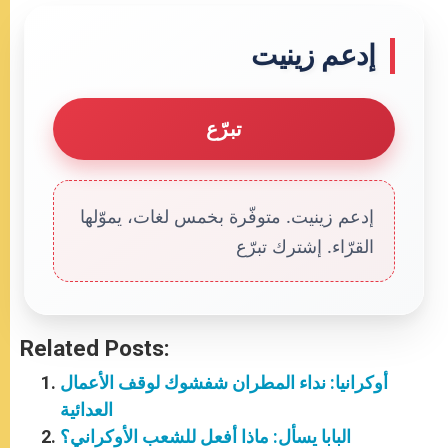
إدعم زينيت
تبرّع
إدعم زينيت. متوفّرة بخمس لغات، يموّلها
القرّاء. إشترك تبرّع
Related Posts:
أوكرانيا: نداء المطران شفشوك لوقف الأعمال
العدائية
البابا يسأل: ماذا أفعل للشعب الأوكراني؟