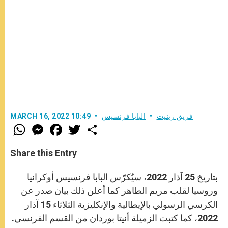
فريق زينيت
البابا فرنسيس
MARCH 16, 2022 10:49
W
M
F
T
S
h
e
a
w
h
a
s
c
i
a
t
s
e
t
r
Share this Entry
s
e
b
t
e
A
n
o
e
p
g
o
r
بتاريخ 25 آذار 2022، سيُكرّس البابا فرنسيس أوكرانيا
p
e
k
r
وروسيا لقلب مريم الطاهر كما أعلن ذلك بيان صدر عن
الكرسي الرسولي بالإيطالية والإنكليزية الثلاثاء 15 آذار
2022، كما كتبت الزميلة أنيتا بوردان من القسم الفرنسي.