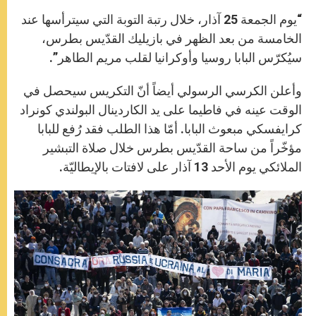
“يوم الجمعة 25 آذار، خلال رتبة التوبة التي سيترأسها عند
الخامسة من بعد الظهر في بازيليك القدّيس بطرس،
سيُكرّس البابا روسيا وأوكرانيا لقلب مريم الطاهر”.
وأعلن الكرسي الرسولي أيضاً أنّ التكريس سيحصل في
الوقت عينه في فاطيما على يد الكاردينال البولندي كونراد
كرايفسكي مبعوث البابا. أمّا هذا الطلب فقد رُفع للبابا
مؤخّراً من ساحة القدّيس بطرس خلال صلاة التبشير
الملائكي يوم الأحد 13 آذار على لافتات بالإيطاليّة.