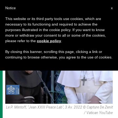
AR
Notice
x
This website or its third party tools use cookies, which are
necessary to its functioning and required to achieve the
رحلات البابا
purposes illustrated in the cookie policy. If you want to know
more or withdraw your consent to all or some of the cookies,
please refer to the
cookie policy
.
By closing this banner, scrolling this page, clicking a link or
continuing to browse otherwise, you agree to the use of cookies.
Le P. Mintoff, "Jean XXIII Peace Lab", 3 Av. 2022 © Capture De Zenit
/ Vatican YouTube