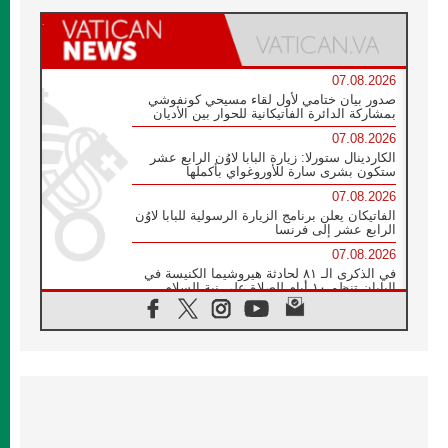
07.08.2026
صدور بيان ختامي لأول لقاء مسيحي كونفوشي
بمشاركة الدائرة الفاتيكانية للحوار بين الأديان
07.08.2026
الكاردينال ستورلا: زيارة البابا لاوُن الرابع عشر
ستكون بشرى سارة للأوروغواي بأكملها
07.08.2026
الفاتيكان يعلن برنامج الزيارة الرسولية للبابا لاوُن
الرابع عشر إلى فرنسا
07.08.2026
في الذكرى الـ ٨١ لحادثة هيروشيما الكنيسة في
اليابان تنظم ١٠ أيام للصلاة على نية السلام
07.08.2026
الكنيسة في الأوروغواي: زيارة البابا ستعزز
الإيمان والرجاء
06.08.2026
الاجتماع الشهري للمطارنة الموارنة
06.08.2026
الكاردينال روسي: زيارة البابا لاوُن إلى الأرجنتين
هي تكريم للبابا فرنسيس