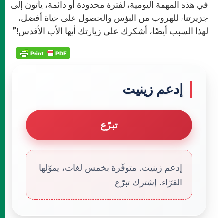
في هذه المهمة اليومية، لفترة محدودة أو دائمة، يأتون إلى
جزيرتنا، للهروب من البؤس والحصول على حياة أفضل.
لهذا السبب أيضًا، أشكرك على زيارتك أيها الأب الأقدس!”
إدعم زينيت
تبرّع
إدعم زينيت. متوفّرة بخمس لغات، يموّلها
القرّاء. إشترك تبرّع