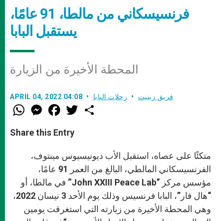
فرنسيسكاني من مالطا، 91 عامًا،
يستقبل البابا
المحطة الأخيرة من الزيارة
فريق زينيت
رحلات البابا
APRIL 04, 2022 04:08
W
M
F
T
S
h
e
a
w
h
a
s
c
i
a
t
s
e
t
r
Share this Entry
s
e
b
t
e
A
n
o
e
p
g
o
r
متكئًا على عصاه، استقبل الأب ديونيسيوس مينتوف،
p
e
k
r
الفرنسيسكاني المالطي، البالغ من العمر 91 عامًا،
مؤسس مركز “John XXIII Peace Lab” في مالطا، أو
“هال فار”، البابا فرنسيس وذلك يوم الأحد 3 نيسان 2022،
وهي المحطة الأخيرة من زيارته التي استغرقت يومين