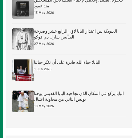
منذ عقود
15 May 2026
العبوديَّة بين اعتذار البابا لاوُن الرابع عشر وصرخة
القدِّيس شارل دي فوكو
27 May 2026
البابا: حياة الله قادرة على أن تغيّر حياتنا
1 Jun 2026
البابا يركع في المكان الذي نجا فيه البابا القديس يوحنا
بولس الثاني من محاولة اغتيال
13 May 2026