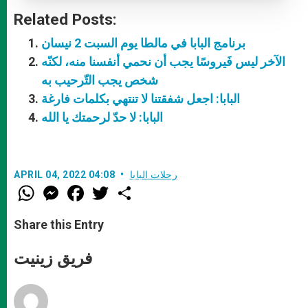
Related Posts:
برنامج البابا في مالطا يوم السبت 2 نيسان
الآخر ليس فَيروسًا يجب أن نحمي أنفسنا منه، لكنّه
شخص يجب التّرحيب به
البابا: اجعل شفقتنا لا تنتهي بكلمات فارغة
البابا: لا حدّ لرحمتك يا الله
رحلات البابا
APRIL 04, 2022 04:08
W
M
F
T
S
h
e
a
w
h
a
s
c
i
a
t
s
e
t
r
Share this Entry
s
e
b
t
e
A
n
o
e
p
g
o
r
فريق زينيت
p
e
k
r