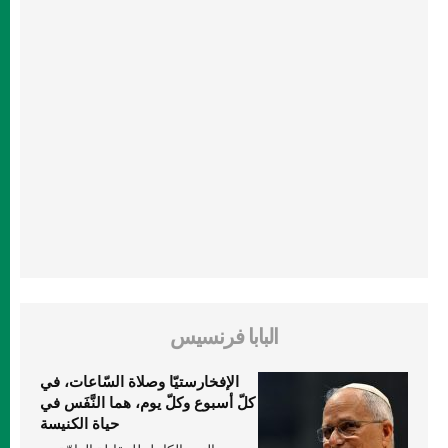
البابا فرنسيس
الإفخارستيّا وصلاة السّاعات، في
كلّ أسبوع وكلّ يوم، هما النَّفَس في
حياة الكنيسة