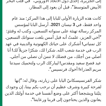
إلى الجزيرة، إحدى دول الاتحاد الأوروبي، “في قلب البحر
الأبيض المتوسط”، قبل أن يعود إلى المطار.
كانت هذه الزيارة الأولى للبابا إلى هذا المركز: منذ عام
واحد فقط، في 3 نيسان 2021، أرسل البابا لمؤسس
المركز رسالة تهنئة على سنواته التسعين، وكتب له وقتئذٍ:
“أخي العزيز، علمتُ أنه قبل أمس بلغت سنواتك التسعين.
كل تمنياتي! أشكرك على حياتك الكهنوتية والدينية في عهد
الرب في خدمة شعب الله. شكرا لك، شكرًا جزيلاً لك! أنا
أصلي من أجلك، من فضلك لا تنسَ أن تصلي من أجلي.
عيد فصح سعيد ومقدس! ليباركك الرب ولتحميك سيدتنا
مريم العذراء! أخوك فرنسيس”.
شكر الفرنسيسكانيّ البابا على زيارته، وقال له: “إنها
لفرحة كبيرة وشرف عظيم أن نرحب بكم بيننا. إن وجودك
يثبّتنا ويشجعنا أكثر على وضع أنفسنا في خدمة أولئك الذين
يعانون والذين يحتاجون إلى قربنا ورعايتنا”.