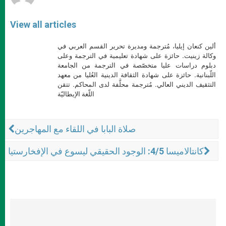
View all articles
ألين كنعان إيليا، مُترجمة ومديرة تحرير القسم العربي في
وكالة زينيت. حائزة على شهادة تعليمية في الترجمة وعلى
دبلوم دراسات عليا متخصّصة في الترجمة من الجامعة
اللّبنانية. حائزة على شهادة الثقافة الدينية العُليا من معهد
التثقيف الديني العالي. مُترجمة محلَّفة لدى المحاكم. تتقن
اللّغة الإيطاليّة
صلاة البابا في اللقاء مع المهاجرين
كانتالاميسا 4/5: الوجود الحقيقي ليسوع في الإفخارستيا