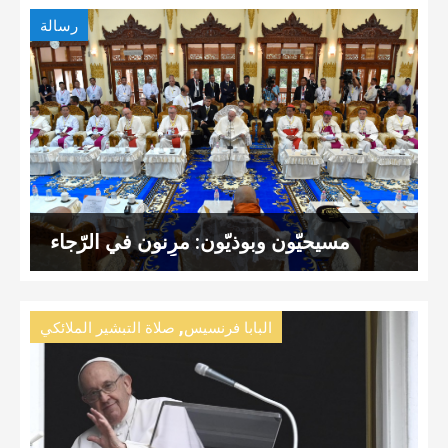
رسالة
مسيحيّون وبوذيّون: مرِنون في الرّجاء
,
البابا فرنسيس
صلاة التبشير الملائكي