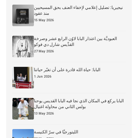
نيجيريا: تضليل إعلامي لإخفاء العنف بحق المسيحيين
منذ عقود
15 May 2026
العبوديَّة بين اعتذار البابا لاوُن الرابع عشر وصرخة
القدِّيس شارل دي فوكو
27 May 2026
البابا: حياة الله قادرة على أن تغيّر حياتنا
1 Jun 2026
البابا يركع في المكان الذي نجا فيه البابا القديس يوحنا
بولس الثاني من محاولة اغتيال
13 May 2026
الليتورجيَّا في سرّ الكنيسة