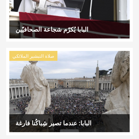
البابا يُكرّم شجاعة الصحافيّين
صلاة التبشير الملائكي
البابا: عندما تصير شِباكُنا فارغة