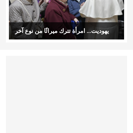
يهوديت… امرأة تترك ميراثًا من نوع آخر