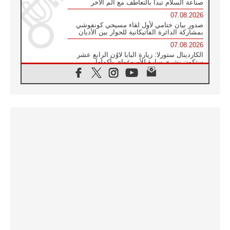
صناعة السلام تبدأ بالتعاطف مع ألم الآخر
07.08.2026
صدور بيان ختامي لأول لقاء مسيحي كونفوشي
بمشاركة الدائرة الفاتيكانية للحوار بين الأديان
07.08.2026
الكاردينال ستورلا: زيارة البابا لاوُن الرابع عشر
ستكون بشرى سارة للأوروغواي بأكملها
07.08.2026
الفاتيكان يعلن برنامج الزيارة الرسولية للبابا لاوُن
الرابع عشر إلى فرنسا
07.08.2026
في الذكرى الـ ٨١ لحادثة هيروشيما الكنيسة في
اليابان تنظم ١٠ أيام للصلاة على نية السلام
07.08.2026
الكنيسة في الأوروغواي: زيارة البابا ستعزز
الإيمان والرجاء
06.08.2026
الاجتماع الشهري للمطارنة الموارنة
06.08.2026
الكاردينال روسي: زيارة البابا لاوُن إلى الأرجنتين
هي تكريم للبابا فرنسيس
06.08.2026
زيارة البابا إلى البيرو ستكون زمن نعمة ومصالحة