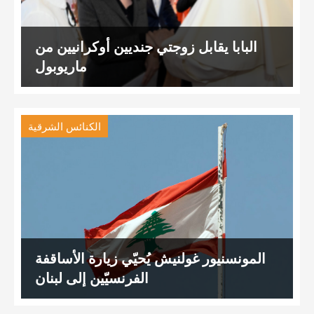
البابا يقابل زوجتي جنديين أوكرانيين من
ماريوبول
الكنائس الشرقية
المونسنيور غولنيش يُحيّي زيارة الأساقفة
الفرنسيّين إلى لبنان