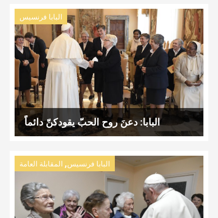
البابا فرنسيس
البابا: دعنَ روح الحبّ يقودكنّ دائماً
,
البابا فرنسيس
المقابلة العامة