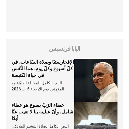
البابا فرنسيس
الإفخارستيّا وصلاة السّاعات، في
كلّ أسبوع وكلّ يوم، هما النَّفَس
في حياة الكنيسة
النص الكامل للمقابلة العامّة مع
المؤمنين يوم الأربعاء 5 آب 2026
عطاء الرّبّ يسوع هو عطاء
شامل، وأنّ عنايته بنا لا تغيب عنّا
أبدًا
النص الكامل لصلاة التبشير الملائكي