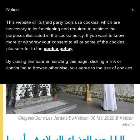
AR
Notice
x
This website or its third party tools use cookies, which are
necessary to its functioning and required to achieve the
,
البابا فرنسيس
المقابلة العامة
purposes illustrated in the cookie policy. If you want to know
more or withdraw your consent to all or some of the cookies,
please refer to the
cookie policy
.
By closing this banner, scrolling this page, clicking a link or
continuing to browse otherwise, you agree to the use of cookies.
Chapelet Dans Les Jardins Du Vatican, 30 Mai 2020 © Vatican
Media
البابا يعهد للعذراء بالسلام في أوروبا