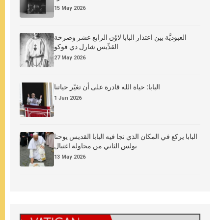
15 May 2026
العبوديَّة بين اعتذار البابا لاوُن الرابع عشر وصرخة
القدِّيس شارل دي فوكو
27 May 2026
البابا: حياة الله قادرة على أن تغيّر حياتنا
1 Jun 2026
البابا يركع في المكان الذي نجا فيه البابا القديس يوحنا
بولس الثاني من محاولة اغتيال
13 May 2026