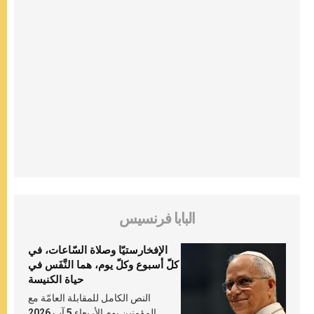
البابا فرنسيس
الإفخارستيّا وصلاة السّاعات، في
كلّ أسبوع وكلّ يوم، هما النَّفَس في
حياة الكنيسة
النص الكامل للمقابلة العامّة مع
المؤمنين يوم الأربعاء 5 آب 2026