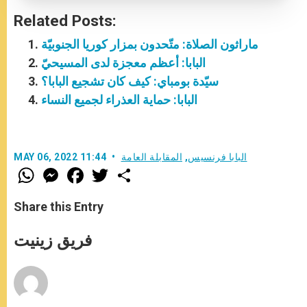
Related Posts:
ماراثون الصلاة: متّحدون بمزار كوريا الجنوبيّة
البابا: أعظم معجزة لدى المسيحيّ
سيّدة بومباي: كيف كان تشجيع البابا؟
البابا: حماية العذراء لجميع النساء
البابا فرنسيس
,
المقابلة العامة
MAY 06, 2022 11:44
W
M
F
T
S
h
e
a
w
h
a
s
c
i
a
t
s
e
t
r
Share this Entry
s
e
b
t
e
A
n
o
e
p
g
o
r
فريق زينيت
p
e
k
r