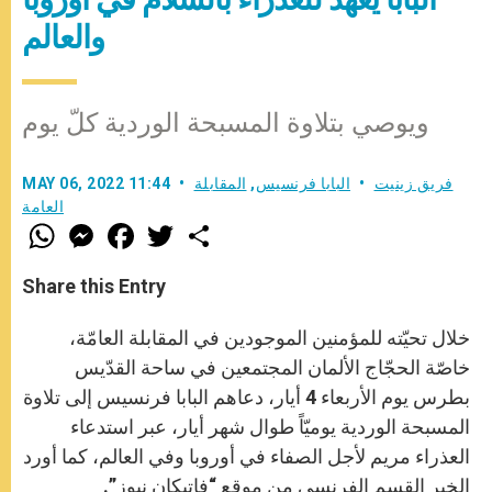
والعالم
ويوصي بتلاوة المسبحة الوردية كلّ يوم
فريق زينيت
البابا فرنسيس
,
المقابلة
MAY 06, 2022 11:44
العامة
W
M
F
T
S
h
e
a
w
h
a
s
c
i
a
t
s
e
t
r
Share this Entry
s
e
b
t
e
A
n
o
e
p
g
o
r
خلال تحيّته للمؤمنين الموجودين في المقابلة العامّة،
p
e
k
r
خاصّة الحجّاج الألمان المجتمعين في ساحة القدّيس
بطرس يوم الأربعاء 4 أيار، دعاهم البابا فرنسيس إلى تلاوة
المسبحة الوردية يوميّاً طوال شهر أيار، عبر استدعاء
العذراء مريم لأجل الصفاء في أوروبا وفي العالم، كما أورد
الخبر القسم الفرنسي من موقع “فاتيكان نيوز”.