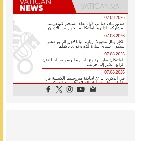
07.08.2026
صدور بيان ختامي لأول لقاء مسيحي كونفوشي
بمشاركة الدائرة الفاتيكانية للحوار بين الأديان
07.08.2026
الكاردينال ستورلا: زيارة البابا لاوُن الرابع عشر
ستكون بشرى سارة للأوروغواي بأكملها
07.08.2026
الفاتيكان يعلن برنامج الزيارة الرسولية للبابا لاوُن
الرابع عشر إلى فرنسا
07.08.2026
في الذكرى الـ ٨١ لحادثة هيروشيما الكنيسة في
اليابان تنظم ١٠ أيام للصلاة على نية السلام
07.08.2026
الكنيسة في الأوروغواي: زيارة البابا ستعزز
الإيمان والرجاء
06.08.2026
الاجتماع الشهري للمطارنة الموارنة
06.08.2026
الكاردينال روسي: زيارة البابا لاوُن إلى الأرجنتين
هي تكريم للبابا فرنسيس
06.08.2026