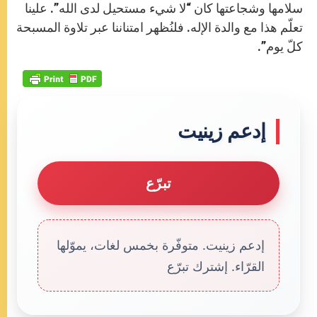
سلامها وشجاعتها كان “لا شيء مستحيل لدى الله”. علينا
تعلّم هذا مع والدة الإله. فلنُظهر امتناننا عبر تلاوة المسبحة
كلّ يوم”.
إدعم زينيت
تبرّع
إدعم زينيت. متوفّرة بخمس لغات، يموّلها
القرّاء. إشترك تبرّع