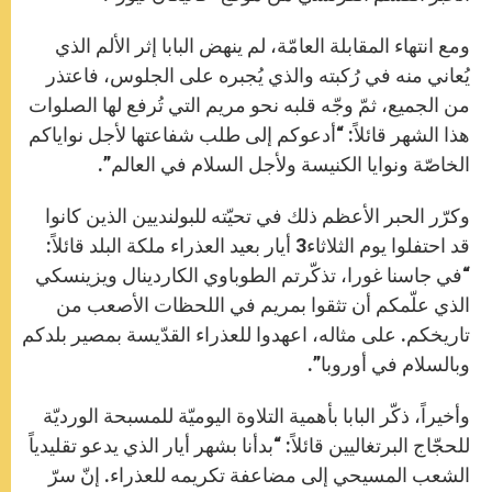
ومع انتهاء المقابلة العامّة، لم ينهض البابا إثر الألم الذي
يُعاني منه في رُكبته والذي يُجبره على الجلوس، فاعتذر
من الجميع، ثمّ وجّه قلبه نحو مريم التي تُرفع لها الصلوات
هذا الشهر قائلاً: “أدعوكم إلى طلب شفاعتها لأجل نواياكم
الخاصّة ونوايا الكنيسة ولأجل السلام في العالم”.
وكرّر الحبر الأعظم ذلك في تحيّته للبولنديين الذين كانوا
قد احتفلوا يوم الثلاثاء3 أيار بعيد العذراء ملكة البلد قائلاً:
“في جاسنا غورا، تذكّرتم الطوباوي الكاردينال ويزينسكي
الذي علّمكم أن تثقوا بمريم في اللحظات الأصعب من
تاريخكم. على مثاله، اعهدوا للعذراء القدّيسة بمصير بلدكم
وبالسلام في أوروبا”.
وأخيراً، ذكّر البابا بأهمية التلاوة اليوميّة للمسبحة الورديّة
للحجّاج البرتغاليين قائلاً: “بدأنا بشهر أيار الذي يدعو تقليدياً
الشعب المسيحي إلى مضاعفة تكريمه للعذراء. إنّ سرّ