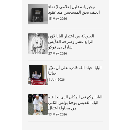
نيجيريا: تضليل إعلامي لإخفاء
العنف بحق المسيحيين منذ عقود
15 May 2026
العبوديَّة بين اعتذار البابا لاوُن
الرابع عشر وصرخة القدِّيس
شارل دي فوكو
27 May 2026
البابا: حياة الله قادرة على أن تغيّر
حياتنا
1 Jun 2026
البابا يركع في المكان الذي نجا فيه
البابا القديس يوحنا بولس الثاني
من محاولة اغتيال
13 May 2026