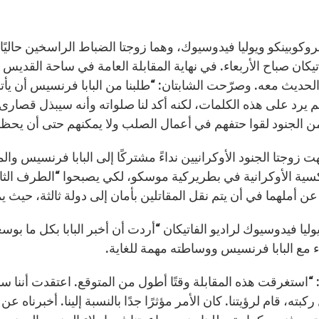
 بروكوبينكو ويوليا فيدوسيوك، وهما زوجتا الضباط الراسخين حالي
تيكان صباح الأربعاء. في نهاية المقابلة العامة في ساحة القديس 
 الحديث معه. وصرّحت الشابتان: “طلبنا من البابا فرنسيس أن يأتي
لم يرد على هذه الكلمات، لكنه أكد لنا صلواته وأنه سيبذل قصارى
من الجنود لقوا حتفهم في أعمال الصلب ولا يمكنهم حتى أن يح
ت زوجتا الجنود الأوكرانيين نداءً مشتركًا إلى البابا فرنسيس و
كسية الأوكرانية في بطريركية موسكو، لكي يصبحوا “الطرف الثا
عن أملهما في أن يتم نقل المقاتلين بأمان إلى دولة ثالثة، حيث ي
ليا فيدوسيوك لراديو الفاتيكان “أردت أن أخبر البابا بكل ما بوس
اء مع البابا فرنسيس ووساطته مهمة للغاية.
 “استغرقت هذه المقابلة وقتًا أطول من المتوقع. اعتقدت أننا سنص
بته، قام لرؤيتنا. كان الأمر مؤثرًا جدًا بالنسبة إلينا. أخبرناه 