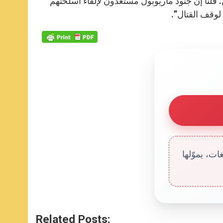
 قلنا إنّ جنود ماريوبول مستعدون لإلقاء أسلحتهم
لوقف القتال”.
ت، يموّلها
Related Posts: