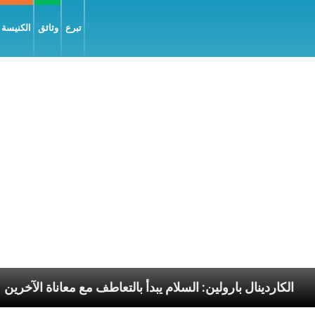
تبرع
وثائق
الكنيسة و
الرسوليّة
الكاردينال بارولين: السلام يبدأ بالتعاطف مع 