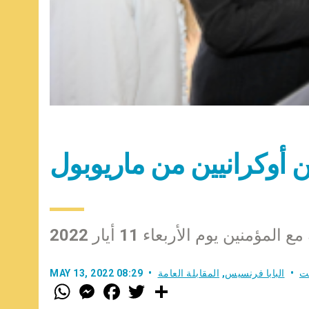
ين أوكرانيين من ماريوبول
لمؤمنين يوم الأربعاء 11 أيار 2022
ت
البابا فرنسيس
,
المقابلة العامة
MAY 13, 2022 08:29
W
M
F
T
S
h
e
a
w
h
a
s
c
i
a