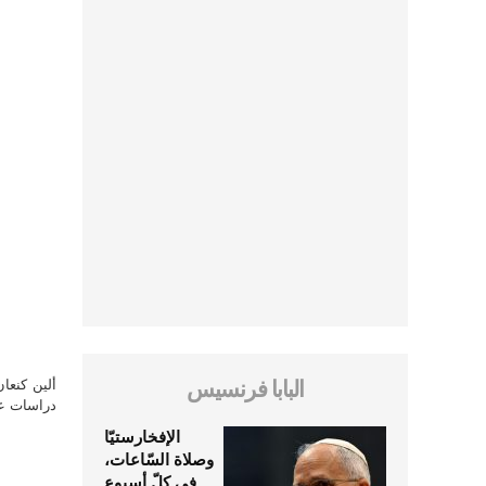
البابا فرنسيس
ألين كنعا
دراسات علي
الإفخارستيّا
وصلاة السّاعات،
في كلّ أسبوع