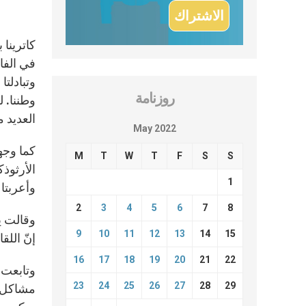
كاترينا
في الفا
وتبادلتا
روزنامة
وطننا. 
العديد 
May 2022
كما وجه
M
T
W
T
F
S
S
الأرثوذ
1
وأعربتا 
2
3
4
5
6
7
8
وقالت يو
9
10
11
12
13
14
15
إنّ اللق
16
17
18
19
20
21
22
وتابعت:
23
24
25
26
27
28
29
مشاكل رك