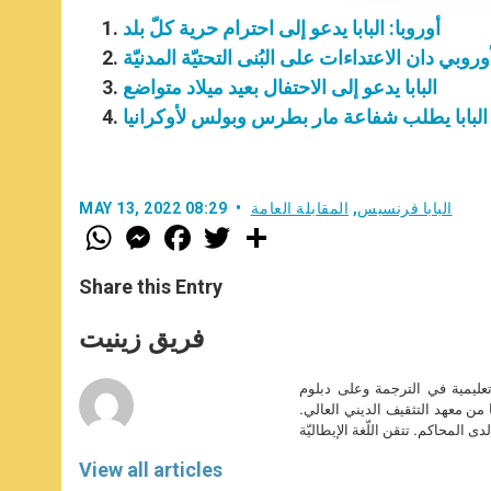
أوروبا: البابا يدعو إلى احترام حرية كلّ بلد
الأوروبي دان الاعتداءات على البُنى التحتيّة المدنيّة
البابا يدعو إلى الاحتفال بعيد ميلاد متواضع
البابا يطلب شفاعة مار بطرس وبولس لأوكرانيا
البابا فرنسيس
,
المقابلة العامة
MAY 13, 2022 08:29
W
M
F
T
S
h
e
a
w
h
a
s
c
i
a
t
s
e
t
r
Share this Entry
s
e
b
t
e
A
n
o
e
p
g
o
r
فريق زينيت
p
e
k
r
تعليمية في الترجمة وعلى دبلوم
ا من معهد التثقيف الديني العالي.
دى المحاكم. تتقن اللّغة الإيطاليّة
View all articles