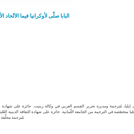
البابا صلّى لأوكرانيا فيما الاتّحاد 
ن إيليا، مُترجمة ومديرة تحرير القسم العربي في وكالة زينيت. حائزة على شهادة 
ا متخصّصة في الترجمة من الجامعة اللّبنانية. حائزة على شهادة الثقافة الدينية العُلي
مُترجمة محلَّفة ل