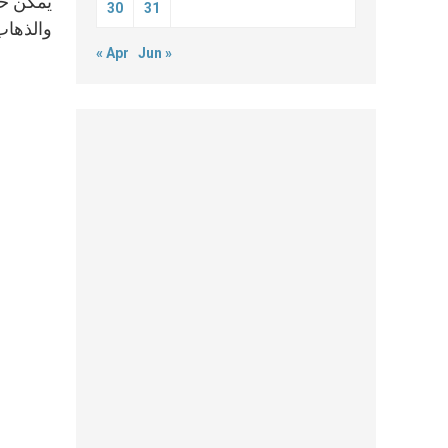
يمكن حت
30
31
والذهاب
« Apr
Jun »