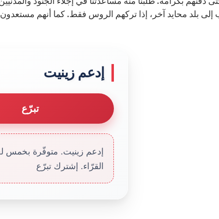
ى دفنهم بكرامة. طلبنا منه مساعدتنا في إجلاء الجنود والمدنيين.
 إلى بلد محايد آخر، إذا تركهم الروس فقط. كما أنهم مستعدون 
إدعم زينيت
تبرّع
إدعم زينيت. متوفّرة بخمس لغا
القرّاء. إشترك تبرّع