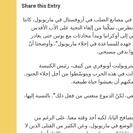
t
s
e
t
r
Share this Entry
s
e
b
t
e
A
n
o
e
p
g
o
r
ًا في مصانع الصلب في آزوفستال في ماريوبول، كانتا
p
e
k
بطرس، تمكّنتا من إلقاء التحية على الأب الأقدس
r
 إلى أوكرانيا ويبدأ محادثات مع بوتين حتى يغادر
 جهده للمساعدة في إخلاء ماريوبول”. وأوضحتا أنّ
ظوا بدفن مسيحي.
المتروبوليت أونوفري من كييف، رئيس الكنيسة
لث في هذه الحرب ويتوسّطوا من أجل إجلاء الجنود.
مكنهم أن يعيشوا حياة طبيعية.
عي، لكنّ الدموع منعتني من فعل ذلك”. بالنسبة إليها،
افح البابا، لكنه أخذ وقته معنا. على الرغم من
عن الوضع في ماريوبول، وعن الكثير من القتلى الذين لا