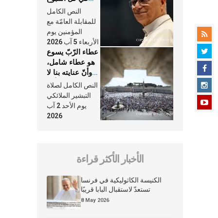
وكلّ يوم، هما
النص الكامل
النَّفَس في حياة
للمقابلة العامّة مع
الكنيسة
المؤمنين يوم
الأربعاء 5 آب 2026
عطاء الرّبّ يسوع
هو عطاء شامل،
وأنّ عنايته بنا لا
تغيب عنّا أبدًا
النص الكامل لصلاة
التبشير الملائكي
يوم الأحد 2 آب
2026
الأخبار الأكثر قراءة
الكنيسة الكاثوليكية في فرنسا
تستعدّ لاستقبال البابا قريبًا
8 May 2026