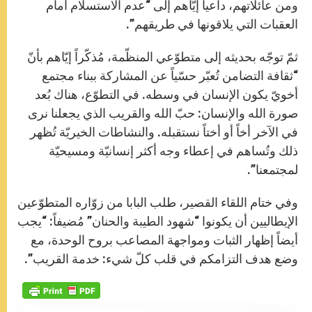
ومن عائلاتهم، داعياً إيّاهم إلى “عدم الاستسلام أمام
العقبات التي يلاقونها في طريقهم”.
ثمّ توجّه بحديثه إلى متطوّعي المنظّمة، مُذكّراً إيّاهم بأنّ
“ثقافة التضامن تُعبّر حسّياً عن المشاركة ببناء مجتمع
أخويّ يكون الإنسان في وسطه. في التطوّع، هناك بُعد
صورة الله والإنسان: حبّ الله والقريب الذي يجعلنا نرى
في الآخر أخاً أو أختاً نستقبله. والنشاطات الخيريّة تُظهر
ذلك وتُساهم في إعطاء وجه أكثر إنسانيّة ومسيحيّة
لمجتمعنا”.
وفي ختام اللقاء القصير، طلب البابا من زوّاره المتطوّعين
الإيطاليين أن يكونوا “شهود الطيبة والحنان” مُضيفاً: “يجب
أيضاً إظهار الثبات ومواجهة المصاعب بروح الوحدة، مع
وضع هدف التزامكم في قلب كلّ شيء: خدمة القريب”.