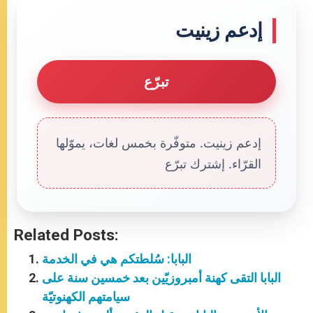
إدعم زينيت
تبرّع
إدعم زينيت. متوفّرة بخمس لغات، يموّلها
القرّاء. إشترك تبرّع
Related Posts:
البابا: سُلطتكم هي في الخدمة
البابا التقى كهنة أمبروزيّين بعد خمسين سنة على
سيامتهم الكهنوتيّة