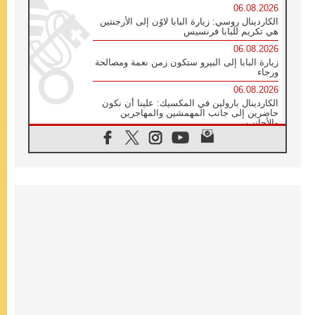
06.08.2026
الكاردينال روسي: زيارة البابا لاوُن إلى الأرجنتين
هي تكريم للبابا فرنسيس
06.08.2026
زيارة البابا إلى البيرو ستكون زمن نعمة ومصالحة
ورجاء
06.08.2026
الكاردينال بارولين في المكسيك: علينا أن نكون
حاضرين إلى جانب المهمشين والمهاجرين
والأجانب
06.08.2026
البابا لاوُن الرابع عشر للشباب في أسيزي:
"أوروبا والعالم يبحثان اليوم عن قديسين جُدد
فيكم"
06.08.2026
البابا في أسيزي يتحدث إلى الشباب المشاركين
في لقاء الشباب الفرنسيسكاني
06.08.2026
البابا لاوُن الرابع عشر يبرق معزيا بوفاة
الكاردينال جوليو دوارتي لانغا
05.08.2026
في مقابلته العامة مع المؤمنين البابا لاوُن الرابع
عشر يواصل الحديث عن الدستور في الليتورجيا
المقدسة مسلطا الضوء على صلاة الكنيسة