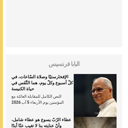
البابا فرنسيس
الإفخارستيّا وصلاة السّاعات، في
كلّ أسبوع وكلّ يوم، هما النَّفَس في
حياة الكنيسة
النص الكامل للمقابلة العامّة مع
المؤمنين يوم الأربعاء 5 آب 2026
عطاء الرّبّ يسوع هو عطاء شامل،
وأنّ عنايته بنا لا تغيب عنّا أبدًا