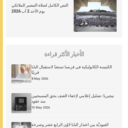
النص الكامل لصلاة التبشير الملائكي
يوم الأحد 2 آب 2026
الأخبار الأكثر قراءة
الكنيسة الكاثوليكية في فرنسا تستعدّ لاستقبال البابا
قريبًا
8 May 2026
نيجيريا: تضليل إعلامي لإخفاء العنف بحق المسيحيين
منذ عقود
15 May 2026
العبوديَّة بين اعتذار البابا لاوُن الرابع عشر وصرخة