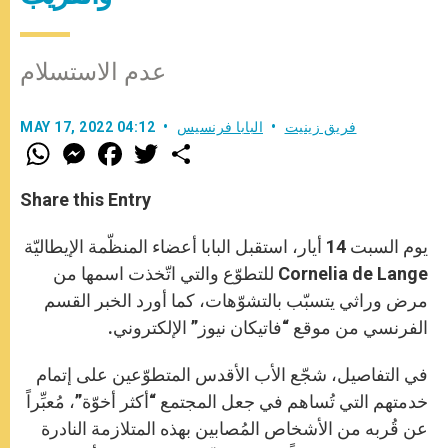
عدم الاستسلام
فريق زينيت
البابا فرنسيس
MAY 17, 2022 04:12
W
M
F
T
S
h
e
a
w
h
a
s
c
i
a
t
s
e
t
r
Share this Entry
s
e
b
t
e
A
n
o
e
p
g
o
r
يوم السبت 14 أيار، استقبل البابا أعضاء المنظّمة الإيطاليّة
p
e
k
r
Cornelia de Lange للتطوّع والتي اتّخذت اسمها من
مرض وراثي يتسبّب بالتشوّهات، كما أورد الخبر القسم
الفرنسي من موقع “فاتيكان نيوز” الإلكتروني.
في التفاصيل، شجّع الأب الأقدس المتطوّعين على إتمام
خدمتهم التي تُساهم في جعل المجتمع “أكثر أخوّة”، مُعبِّراً
عن قُربه من الأشخاص المُصابين بهذه المتلازمة النادرة