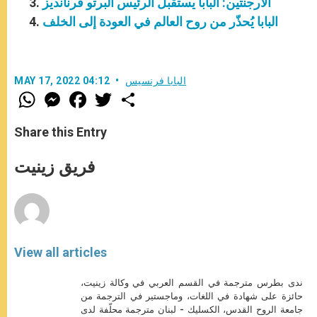
الأرجنتين: البابا يستقبل الرئيس ألبرتو فرنانديز
البابا يُحذّر من روح العالم في العودة إلى الخلف
البابا فرنسيس
MAY 17, 2022 04:12
W
M
F
T
S
h
e
a
w
h
a
s
c
i
a
t
s
e
t
r
Share this Entry
s
e
b
t
e
A
n
o
e
p
g
o
r
فريق زينيت
p
e
k
r
View all articles
ندى بطرس مترجمة في القسم العربي في وكالة زينيت،
حائزة على شهادة في اللغات، وماجستير في الترجمة من
جامعة الروح القدس، الكسليك - لبنان مترجمة محلّفة لدى