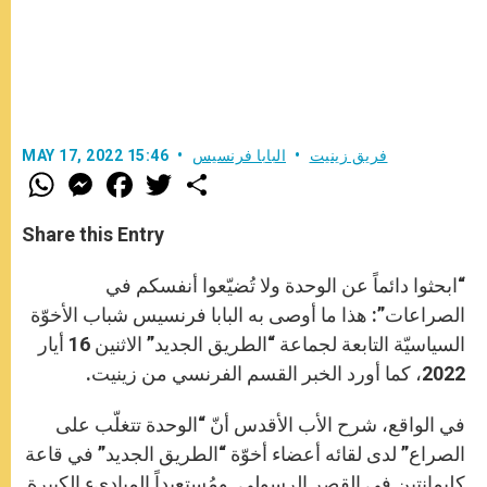
فريق زينيت
البابا فرنسيس
MAY 17, 2022 15:46
W
M
F
T
S
h
e
a
w
h
a
s
c
i
a
t
s
e
t
r
Share this Entry
s
e
b
t
e
A
n
o
e
p
g
o
r
“ابحثوا دائماً عن الوحدة ولا تُضيّعوا أنفسكم في
p
e
k
r
الصراعات”: هذا ما أوصى به البابا فرنسيس شباب الأخوّة
السياسيّة التابعة لجماعة “الطريق الجديد” الاثنين 16 أيار
2022، كما أورد الخبر القسم الفرنسي من زينيت.
في الواقع، شرح الأب الأقدس أنّ “الوحدة تتغلّب على
الصراع” لدى لقائه أعضاء أخوّة “الطريق الجديد” في قاعة
كليمانتين في القصر الرسولي. ومُستعيداً المبادىء الكبيرة