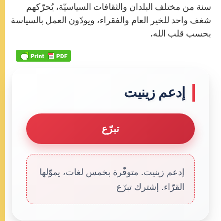
سنة من مختلف البلدان والثقافات السياسيّة، يُحرّكهم
شغف واحد للخير العام والفقراء، ويودّون العمل بالسياسة
بحسب قلب الله.
إدعم زينيت
تبرّع
إدعم زينيت. متوفّرة بخمس لغات، يموّلها
القرّاء. إشترك تبرّع