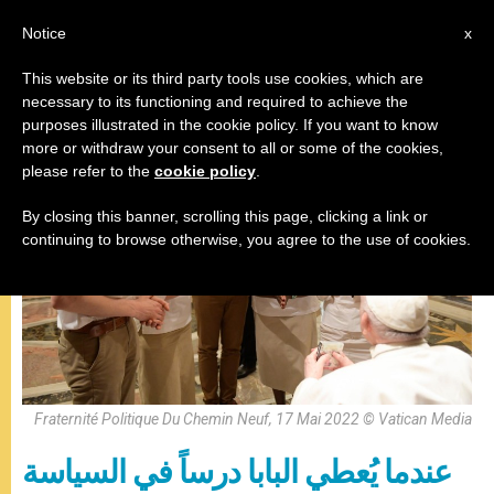
AR
Notice
x
This website or its third party tools use cookies, which are
necessary to its functioning and required to achieve the
البابا فرنسيس
purposes illustrated in the cookie policy. If you want to know
more or withdraw your consent to all or some of the cookies,
please refer to the
cookie policy
.
By closing this banner, scrolling this page, clicking a link or
continuing to browse otherwise, you agree to the use of cookies.
Fraternité Politique Du Chemin Neuf, 17 Mai 2022 © Vatican Media
عندما يُعطي البابا درساً في السياسة