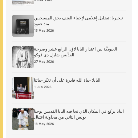
نيجيريا: تضليل إعلامي لإخفاء العنف بحق المسيحيين
منذ عقود
15 May 2026
العبوديَّة بين اعتذار البابا لاوُن الرابع عشر وصرخة
القدِّيس شارل دي فوكو
27 May 2026
البابا: حياة الله قادرة على أن تغيّر حياتنا
1 Jun 2026
البابا يركع في المكان الذي نجا فيه البابا القديس يوحنا
بولس الثاني من محاولة اغتيال
13 May 2026