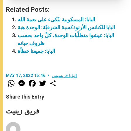
Related Posts:
البابا: المسكونية تتّكىء على نعمة الله
البابا للكنائس الأرثوذكسية الشرقيّة: الوحدة هبة
البابا: عيشوا متطلّبات الوحدة، كلّ واحد بحسب
ظروف حياته
البابا: جميعنا خطأة
البابا فرنسيس
MAY 17, 2022 15:46
W
M
F
T
S
h
e
a
w
h
a
s
c
i
a
t
s
e
t
r
Share this Entry
s
e
b
t
e
A
n
o
e
p
g
o
r
فريق زينيت
p
e
k
r