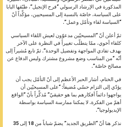
المذكورة في الإرشاد الرسولي “فرح الإنجيل”، طبّقها البابا
على السياسة، خاصّة بالنسبة إلى المسيحيين، مؤكِّداً أنّ
“السياسة لقاء وتأمّل وعمل”.
ثمّ أعلن أنّ “المسيحيّين مدعوّون لعيش اللقاء السياسي
كلقاء أخوي، ممّا يتطلّب تغييراً في النظرة على الآخر
بهدف تفادي المواجهة وتفضيل الوحدة”. ثمّ تابع مُشيراً إلى
أنّه “من المناسب وضع مشروع مشترك وليس الدفاع عن
مصالح خاصّة”.
في الختام، أشار الحبر الأعظم إلى أنّ التأمّل يجب أن
يؤدّي إلى التزام حسّي مُضيفاً: “على المسيحيّين أن
يواجهوا دائماً أفكارهم بما هو حقيقيّ” مُذكِّراً بأنّ “الواقع
أهمّ من الفكرة. لا يمكننا ممارسة السياسة بواسطة
الإيديولوجيا”.
نذكر هنا أنّ “الطريق الجديد” يضمّ شباباً من 18 إلى 35