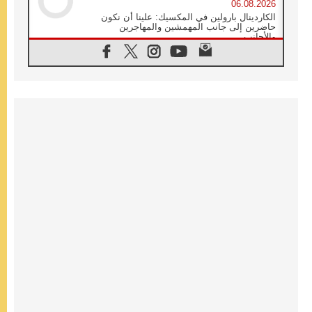
06.08.2026
الكاردينال بارولين في المكسيك: علينا أن نكون
حاضرين إلى جانب المهمشين والمهاجرين
والأجانب
06.08.2026
البابا لاوُن الرابع عشر للشباب في أسيزي:
"أوروبا والعالم يبحثان اليوم عن قديسين جُدد
فيكم"
06.08.2026
البابا في أسيزي يتحدث إلى الشباب المشاركين
في لقاء الشباب الفرنسيسكاني
06.08.2026
البابا لاوُن الرابع عشر يبرق معزيا بوفاة
الكاردينال جوليو دوارتي لانغا
05.08.2026
في مقابلته العامة مع المؤمنين البابا لاوُن الرابع
عشر يواصل الحديث عن الدستور في الليتورجيا
المقدسة مسلطا الضوء على صلاة الكنيسة
05.08.2026
البابا لاوُن الرابع عشر يزور في تشرين الثاني
٢٠٢٦ أوروغواي والأرجنتين وبيرو
05.08.2026
خمسون عاما على استشهاد الأسقف الأرجنتيني
الطوباوي إنريكي أنجيليلي