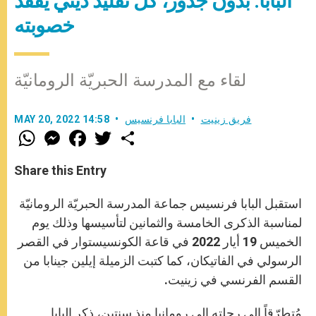
البابا: بدون جذور، كلّ تقليد ديني يفقد
خصوبته
لقاء مع المدرسة الحبريّة الرومانيّة
فريق زينيت
البابا فرنسيس
MAY 20, 2022 14:58
W
M
F
T
S
h
e
a
w
h
a
s
c
i
a
t
s
e
t
r
Share this Entry
s
e
b
t
e
A
n
o
e
p
g
o
r
استقبل البابا فرنسيس جماعة المدرسة الحبريّة الرومانيّة
p
e
k
r
لمناسبة الذكرى الخامسة والثمانين لتأسيسها وذلك يوم
الخميس 19 أيار 2022 في قاعة الكونسيستوار في القصر
الرسولي في الفاتيكان، كما كتبت الزميلة إيلين جينابا من
القسم الفرنسي في زينيت.
مُتطرّقاً إلى رحلته إلى رومانيا منذ سنتين، ذكر البابا