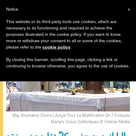
AR
Notice
x
This website or its third party tools use cookies, which are
necessary to its functioning and required to achieve the
البابا فرنسيس
purposes illustrated in the cookie policy. If you want to know
more or withdraw your consent to all or some of the cookies,
please refer to the
cookie policy
.
By closing this banner, scrolling this page, clicking a link or
continuing to browse otherwise, you agree to the use of cookies.
Blaj, Roumanie, Divine Liturgie Pour La Béatification De 7 Évêques
Martyrs Gréco-Catholiques © Vatican Media