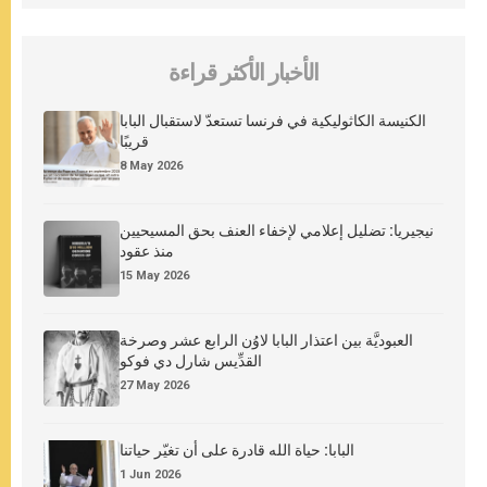
الأخبار الأكثر قراءة
الكنيسة الكاثوليكية في فرنسا تستعدّ لاستقبال البابا
قريبًا
8 May 2026
نيجيريا: تضليل إعلامي لإخفاء العنف بحق المسيحيين
منذ عقود
15 May 2026
العبوديَّة بين اعتذار البابا لاوُن الرابع عشر وصرخة
القدِّيس شارل دي فوكو
27 May 2026
البابا: حياة الله قادرة على أن تغيّر حياتنا
1 Jun 2026