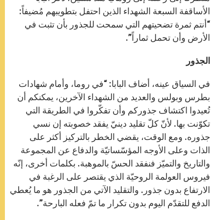
الأساقفة السبعة الشهداء الذين احتفل بتطويبهم مُضيفاً:
“أنتم ثمرة تضحيتهم التي سمحت للجذور بأن تثبت في
الأرض وأن تحمل ثماراً”.
الجذور
في السياق عينه، أضاف البابا: “في روما، وأمام شهادات
بطرس وبولس والعديد من الشهداء الآخرين، يمكنكم أن
تُعيدوا اكتشاف جذوركم وأن تفكّروا في الطريقة التي
تكوّنت بها. لأنّ كلّ تقليد دينيّ يفقد خصوبته إن نسي
جذوره. ومع الوقت، يقضي الخطر بالتركيز أكثر على
الذات وعلى الأوجه المؤسّساتيّة والدفاع عن المجموعة
والتاريخ والتميّز فنفقد الحسّ بالموهبة. بكلمات أخرى، إنّه
فيروس العولمة الروحيّة الذي يقتصر على الرغبة في
الارتفاع بدون جذور. والتقليد الآتي من الجذور هو ما يُعطي
الدفع للتقدّم اليوم بدون تكرار ما تمّ فعله البارحة”.