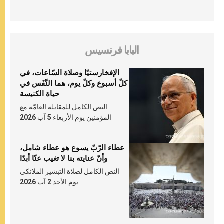
البابا فرنسيس
الإفخارستيّا وصلاة السّاعات، في
كلّ أسبوع وكلّ يوم، هما النَّفَس في
حياة الكنيسة
النص الكامل للمقابلة العامّة مع
المؤمنين يوم الأربعاء 5 آب 2026
عطاء الرّبّ يسوع هو عطاء شامل،
وأنّ عنايته بنا لا تغيب عنّا أبدًا
النص الكامل لصلاة التبشير الملائكي
يوم الأحد 2 آب 2026