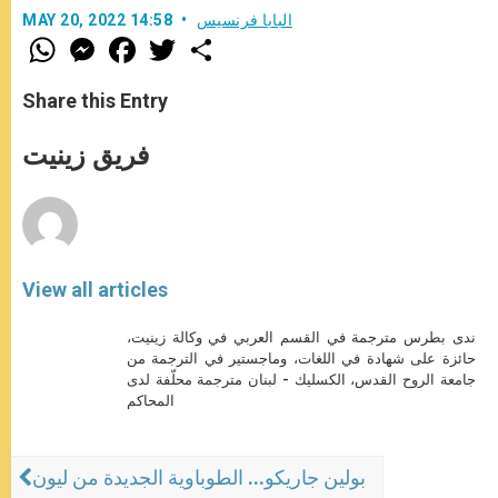
البابا فرنسيس
MAY 20, 2022 14:58
W
M
F
T
S
h
e
a
w
h
a
s
c
i
a
t
s
e
t
r
Share this Entry
s
e
b
t
e
A
n
o
e
p
g
o
r
فريق زينيت
p
e
k
r
View all articles
ندى بطرس مترجمة في القسم العربي في وكالة زينيت،
حائزة على شهادة في اللغات، وماجستير في الترجمة من
جامعة الروح القدس، الكسليك - لبنان مترجمة محلّفة لدى
المحاكم
بولين جاريكو... الطوباوية الجديدة من ليون