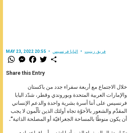
فريق زينيت
البابا فرنسيس
MAY 23, 2022 20:55
W
M
F
T
S
h
e
a
w
h
a
s
c
i
a
t
s
e
t
r
Share this Entry
s
e
b
t
e
A
n
o
e
p
g
o
r
خلال الاجتماع مع أربعة سفراء جدد من باكستان
p
e
k
r
والإمارات العربية المتحدة وبوروندي وقطر، شدّد البابا
فرنسيس على أننا أسرة بشرية واحدة والدعم الإنساني
المقدَّم والشعور بالأخوّة تجاه أولئك الذين تألّمون لا يجب
أن يكون منوطًا بالمساحة الجغرافيّة أو المصلحة الذاتية”.
تمّ استقبال السفراء الذين أتوا لتقديم أوراق اعتمادهم