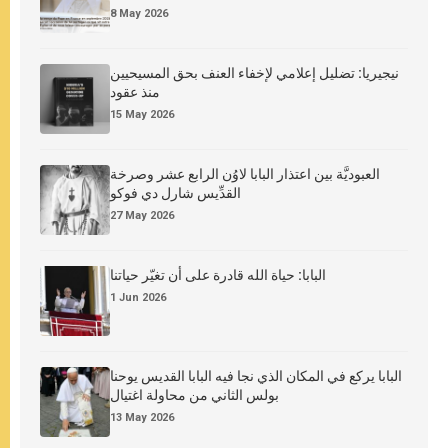
8 May 2026
نيجيريا: تضليل إعلامي لإخفاء العنف بحق المسيحيين
منذ عقود
15 May 2026
العبوديَّة بين اعتذار البابا لاوُن الرابع عشر وصرخة
القدِّيس شارل دي فوكو
27 May 2026
البابا: حياة الله قادرة على أن تغيّر حياتنا
1 Jun 2026
البابا يركع في المكان الذي نجا فيه البابا القديس يوحنا
بولس الثاني من محاولة اغتيال
13 May 2026