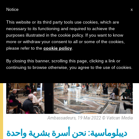
AR
Notice
x
This website or its third party tools use cookies, which are
necessary to its functioning and required to achieve the
البابا فرنسيس
purposes illustrated in the cookie policy. If you want to know
more or withdraw your consent to all or some of the cookies,
please refer to the
cookie policy
.
By closing this banner, scrolling this page, clicking a link or
continuing to browse otherwise, you agree to the use of cookies.
Ambassadeurs, 19 Mai 2022 © Vatican Media
ديبلوماسية: نحن أسرة بشرية واحدة