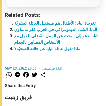
Related Posts:
تغريدة البابا: الأطفال هم مستقبل العائلة البشريّة
البابا: الشتاء الديموغرافي في الغرب فقر مأساوي
البابا يدعو إلى البحث عن السبل الفُضلى للعمل مع
الأشخاص المصابين بالجذام
ماذا تقول عائلة البابا عن حالته الصحيّة؟
البابا فرنسيس
MAY 23, 2022 20:55
W
M
F
T
S
h
e
a
w
h
a
s
c
i
a
t
s
e
t
r
Share this Entry
s
e
b
t
e
A
n
o
e
p
g
o
r
فريق زينيت
p
e
k
r