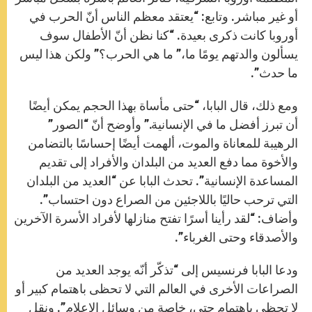
أو غير مباشر. وتابع: “يعتقد معظم الناس أنّ الحرب في
أوروبا كانت ذكرى بعيدة. “كنا نظن أنّ الأطفال سوف
يسألون والدتهم يومًا ما،” ما هي الحرب؟” ولكن هذا ليس
ما حدث”.
ومع ذلك، قال البابا، “حتى مأساة بهذا الحجم يمكن أيضًا
أن تبرز أفضل ما في الإنسانية.” وأوضح أنّ “الصور”
الرهيبة للمعاناة والموت، ألهمت أيضًا إحساسًا بالتضامن
والأخوة مما دفع العديد من البلدان والأفراد إلى تقديم
المساعدة الإنسانية”. تحدث البابا عن “العديد من البلدان
التي ترحب حاليًا باللاجئين من الصراع دون احتساب”.
وأضاف: “لقد رأينا أسرًا تفتح منازلها لأفراد الأسرة الآخرين
والأصدقاء وحتى الغرباء”.
ودعا البابا فرنسيس إلى “تذكّر أنّه يوجد العديد من
الصراعات الأخرى في العالم التي لا تحظى باهتمام كبير أو
لا تحظى باهتمام حتى، خاصة من وسائل الإعلام”. ونقل