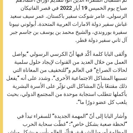
صباح يوم الخميس 19 أيار 2022 في قصر الفاتيكان
الرسولي. عامر شوكت سفير باكستان. عمر سيف سعيد
غباش سفير دولة الامارات العربية المتحدة. أبولوني نيبونا
سفيرة بوروندي، والشيخ محمد بن يوسف بن جاسم جبر
آل ثاني سفير دولة قطر.
وألقى البابا كلمة أكّد فيها أنّ الكرسي الرسولي “يواصل
العمل من خلال العديد من القنوات لإيجاد حلول سلمية
لحالات الصراع” في العالم و”للتخفيف من المعاناة التي
تسببها المشاكل الاجتماعية الأخرى”. وشدد على أنه “يفعل
ذلك مقتنعًا بأنّ المشاكل التي تؤثّر على الأسرة البشرية
بأكملها تتطلب استجابة موحدة من المجتمع الدولي، بحيث
يلعب كل عضو دورًا ما”.
وأشار البابا إلى أنّ “المهمة الجديدة” للسفراء تبدأ في
“لحظة صعبة بشكل خاص”: “غطّت سحابة الحرب
المظلمة أوروبا الشرقية، فتأثّر العالم بأسره بشكل مباشر