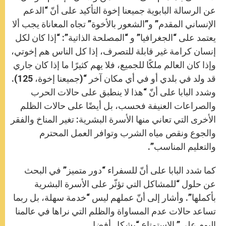
عن الرسالة البابوية جميعنا إخوة التأكيد على أنّ “الدعم
الإنساني المقدم” و”الشعور بالأخوة” تجاه المعاناة يجب ألا
يعتمد على “الجغرافيا” و “المصلحة الذاتية”: “إذا كان لكل
إنسان كرامة غير قابلة للتصرف، إذا كل الناس هم إخوتي،
وإذا كان العالم ملكًا للجميع، فلا يهم كثيرًا ما إذا كان جاري
قد ولد في بلدي أو في أي مكان آخر “(جميعنا إخوة، 125).
وشدد البابا على أنّ “هذا لا ينطبق على حالات الحرب
والصراعات العنيفة فحسب، بل أيضًا على حالات الظلم
الأخرى التي تعاني منها الأسرة البشرية: تغير المناخ والفقر
والجوع ونقص مياه الشرب وتوافر العمل المحترم
والتعليم المناسب”.
كما شدد البابا على أنّ للسفراء “دور متميز” في البحث
عن حلول “للمشاكل التي تؤثّر على الأسرة البشرية
بأكملها”. وأشار إلى أنّ عملهم ليس “خدمة سهلة، بل ربما
تساعد حالات عدم المساواة والظلم التي نراها في عالمنا
اليوم على” الاستمتاع “بشكل أفضل.