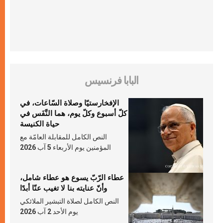
البابا فرنسيس
الإفخارستيّا وصلاة السّاعات، في
كلّ أسبوع وكلّ يوم، هما النَّفَس في
حياة الكنيسة
النص الكامل للمقابلة العامّة مع
المؤمنين يوم الأربعاء 5 آب 2026
عطاء الرّبّ يسوع هو عطاء شامل،
وأنّ عنايته بنا لا تغيب عنّا أبدًا
النص الكامل لصلاة التبشير الملائكي
يوم الأحد 2 آب 2026