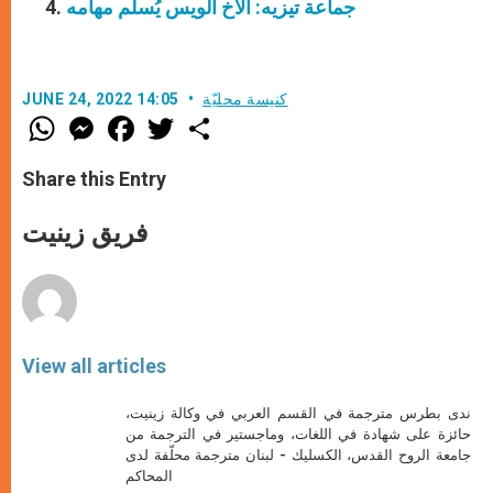
جماعة تيزيه: الأخ ألويس يُسلِّم مهامه
كنيسة محليّة
JUNE 24, 2022 14:05
W
M
F
T
S
h
e
a
w
h
a
s
c
i
a
t
s
e
t
r
Share this Entry
s
e
b
t
e
A
n
o
e
p
g
o
r
فريق زينيت
p
e
k
r
View all articles
ندى بطرس مترجمة في القسم العربي في وكالة زينيت،
حائزة على شهادة في اللغات، وماجستير في الترجمة من
جامعة الروح القدس، الكسليك - لبنان مترجمة محلّفة لدى
المحاكم