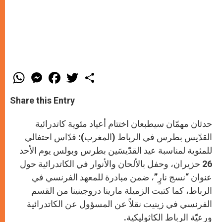
W
M
F
T
S
h
e
a
w
h
a
s
c
i
a
t
s
e
t
r
Share this Entry
s
e
b
t
e
A
n
o
e
p
g
o
r
حدثان مهمّان سيطبعان اختتام أعياد مئوية كاتدرائية
p
e
k
r
القدّيس بطرس في الرباط (المغرب): قدّاس احتفالي
للمئوية لمناسبة عيد القدّيسَين بطرس وبولس يوم الأحد
26 حزيران، وحفل بالألحان والأنوار في الكاتدرائية حول
عنوان “نسج نارٍ”، ضمن مبادرة للمعهد الفرنسي في
الرباط، كما كتبت الزميلة مارينا دروجينينا من القسم
الفرنسي في زينيت نقلاً عن المسؤول عن الكاتدرائية
ورعيّة الرباط الكاثوليكية.