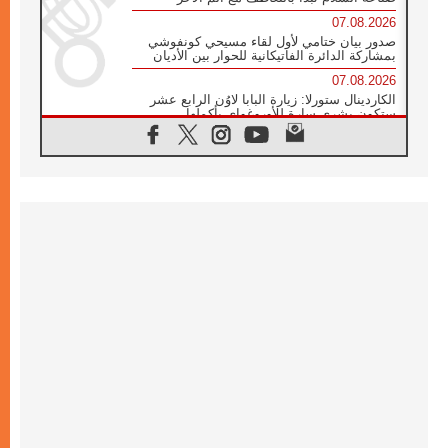
07.08.2026
صدور بيان ختامي لأول لقاء مسيحي كونفوشي
بمشاركة الدائرة الفاتيكانية للحوار بين الأديان
07.08.2026
الكاردينال ستورلا: زيارة البابا لاوُن الرابع عشر
ستكون بشرى سارة للأوروغواي بأكملها
07.08.2026
الفاتيكان يعلن برنامج الزيارة الرسولية للبابا لاوُن
الرابع عشر إلى فرنسا
07.08.2026
في الذكرى الـ ٨١ لحادثة هيروشيما الكنيسة في
اليابان تنظم ١٠ أيام للصلاة على نية السلام
07.08.2026
الكنيسة في الأوروغواي: زيارة البابا ستعزز
الإيمان والرجاء
06.08.2026
الاجتماع الشهري للمطارنة الموارنة
06.08.2026
الكاردينال روسي: زيارة البابا لاوُن إلى الأرجنتين
هي تكريم للبابا فرنسيس
06.08.2026
زيارة البابا إلى البيرو ستكون زمن نعمة ومصالحة
ورجاء