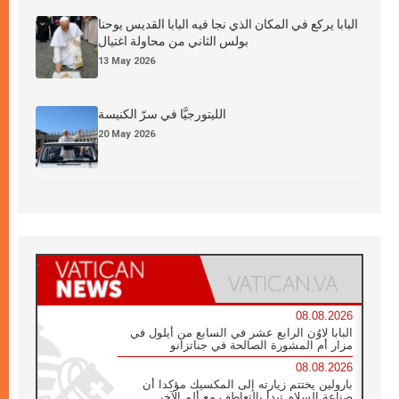
البابا يركع في المكان الذي نجا فيه البابا القديس يوحنا
بولس الثاني من محاولة اغتيال
13 May 2026
الليتورجيَّا في سرّ الكنيسة
20 May 2026
08.08.2026
البابا لاوُن الرابع عشر في السابع من أيلول في
مزار أم المشورة الصالحة في جناتزانو
08.08.2026
بارولين يختتم زيارته إلى المكسيك مؤكدا أن
صناعة السلام تبدأ بالتعاطف مع ألم الآخر