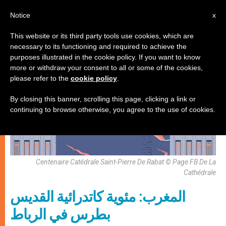
AR
Notice
x
This website or its third party tools use cookies, which are
necessary to its functioning and required to achieve the
كنيسة محليّة
purposes illustrated in the cookie policy. If you want to know
more or withdraw your consent to all or some of the cookies,
please refer to the
cookie policy
.
By closing this banner, scrolling this page, clicking a link or
continuing to browse otherwise, you agree to the use of cookies.
Centenaire Catédrale Saint-Pierre De Rabat © Page FB De La
Cathédrale
المغرب: مئوية كاتدرائية القديس
بطرس في الرباط