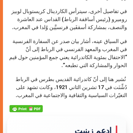
في تفاصيل أخرى، سيترأس الكاردينال كريستوبال لوبيز
روميرو (رئيس أساقفة الرباط) القداس عند العاشرة
والنصف، بمشاركة أسقفَين فرنسيَّين وُلدا في المغرب.
في السياق عينه، أشار بيان صدر عن السفارة الفرنسية
في المغرب والمعهد الفرنسي في الرباط إلى أنّ
“الاحتفال بمئوية الكاتدرائية يعني جمع المؤمنين حول قيم
الحوار والمشاركة التي تطبعه”.
نُشير هنا إلى أنّ كاتدرائية القديس بطرس في الرباط
دُشِّنَت في 17 تشرين الثاني 1921، وكانت تشهد على
التغيّرات السياسية والثقافية والاجتماعية في المغرب.
إدعم زينيت