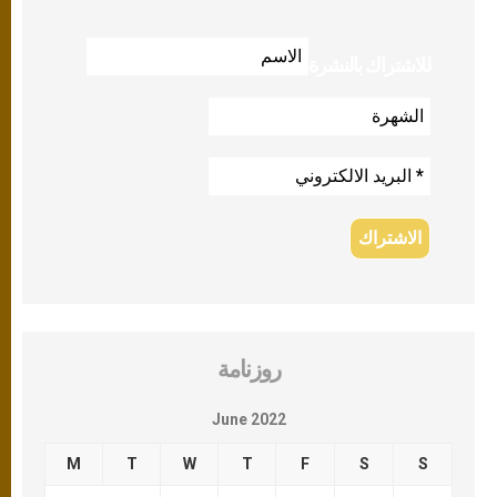
للاشتراك بالنشرة
روزنامة
June 2022
M
T
W
T
F
S
S