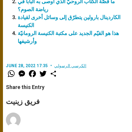
ما قصّة الكتاب الروحيّ الذي أوصى به البابا في
رياضة الصوم؟
الكاردينال بارولين يتطرّق إلى وسائل أخرى لقيادة
الكنيسة
هذا هو القيّم الجديد على مكتبة الكنيسة الرومانيّة
وأرشيفها
الكرسي الرسولي
JUNE 28, 2022 17:35
W
M
F
T
S
h
e
a
w
h
a
s
c
i
a
t
s
e
t
r
Share this Entry
s
e
b
t
e
A
n
o
e
p
g
o
r
فريق زينيت
p
e
k
r