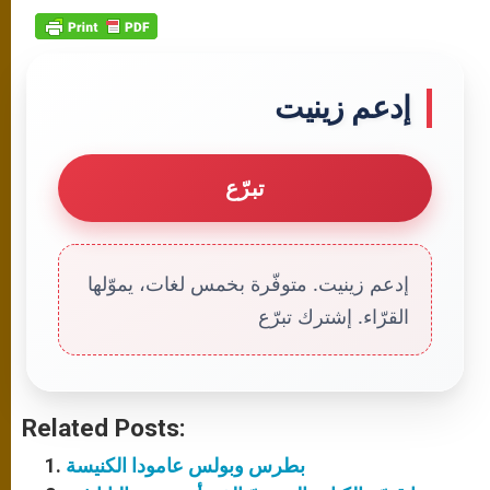
إدعم زينيت
تبرّع
إدعم زينيت. متوفّرة بخمس لغات، يموّلها
القرّاء. إشترك تبرّع
Related Posts:
بطرس وبولس عامودا الكنيسة