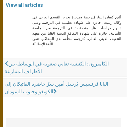
View all articles
ألين كنعان إيليا، مُترجمة ومديرة تحرير القسم العربي في
وكالة زينيت. حائزة على شهادة تعليمية في الترجمة وعلى
دبلوم دراسات عليا متخصّصة في الترجمة من الجامعة
اللّبنانية. حائزة على شهادة الثقافة الدينية العُليا من معهد
التثقيف الديني العالي. مُترجمة محلَّفة لدى المحاكم. تتقن
اللّغة الإيطاليّة
الكاميرون: الكنيسة تعاني صعوبة في الوساطة بين
الأطراف المتنازعة
البابا فرنسيس يُرسل أمين سرّ حاضرة الفاتيكان إلى
الكونغو وجنوب السودان