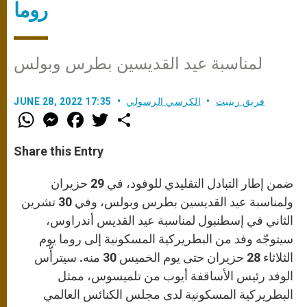
روما
لمناسبة عيد القديسين بطرس وبولس
فريق زينيت
الكرسي الرسولي
JUNE 28, 2022 17:35
W
M
F
T
S
h
e
a
w
h
a
s
c
i
a
t
s
e
t
r
Share this Entry
s
e
b
t
e
A
n
o
e
p
g
o
r
ضمن إطار التبادل التقليدي للوفود، في 29 حزيران
p
e
k
r
ولمناسبة عيد القديسين بطرس وبولس، وفي 30 تشرين
الثاني في إسطنبول لمناسبة عيد القديس أندراوس،
سيتوجّه وفد من البطريركية المسكونية إلى روما يوم
الثلاثاء 28 حزيران حتى يوم الخميس 30 منه. سيترأّس
الوفد رئيس الأساقفة أيوب من تلميسوس، ممثل
البطريركية المسكونية لدى مجلس الكنائس العالمي