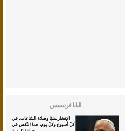
البابا فرنسيس
الإفخارستيّا وصلاة السّاعات، في
كلّ أسبوع وكلّ يوم، هما النَّفَس في
حياة الكنيسة