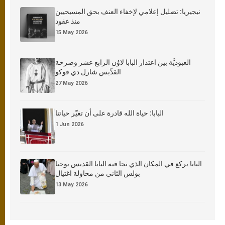
نيجيريا: تضليل إعلامي لإخفاء العنف بحق المسيحيين
منذ عقود
15 May 2026
العبوديَّة بين اعتذار البابا لاوُن الرابع عشر وصرخة
القدِّيس شارل دي فوكو
27 May 2026
البابا: حياة الله قادرة على أن تغيّر حياتنا
1 Jun 2026
البابا يركع في المكان الذي نجا فيه البابا القديس يوحنا
بولس الثاني من محاولة اغتيال
13 May 2026