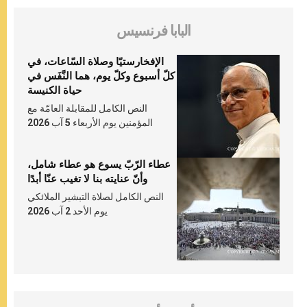
البابا فرنسيس
الإفخارستيّا وصلاة السّاعات، في
كلّ أسبوع وكلّ يوم، هما النَّفَس في
حياة الكنيسة
النص الكامل للمقابلة العامّة مع
المؤمنين يوم الأربعاء 5 آب 2026
عطاء الرّبّ يسوع هو عطاء شامل،
وأنّ عنايته بنا لا تغيب عنّا أبدًا
النص الكامل لصلاة التبشير الملائكي
يوم الأحد 2 آب 2026