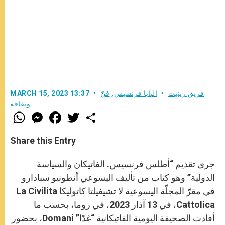
فريق زينيت
البابا فرنسيس
,
فنّ
MARCH 15, 2023 13:37
وثقافة
W
M
F
T
S
h
e
a
w
h
a
s
c
i
a
t
s
e
t
r
Share this Entry
s
e
b
t
e
A
n
o
e
p
g
o
r
جرى تقديم “أطلس فرنسيس. الفاتيكان والسياسة
p
e
k
r
الدولية” وهو كتاب من تأليف اليسوعي أنطونيو سبادارو
في مقرّ المجلّة اليسوعية لا تشيفيلتا كاتوليكا La Civilita
Cattolica، في 13 آذار 2023، في روما، بحسب ما
أفادت الصحيفة اليومية الفاتيكانية “غدًا” Domani، بحضور