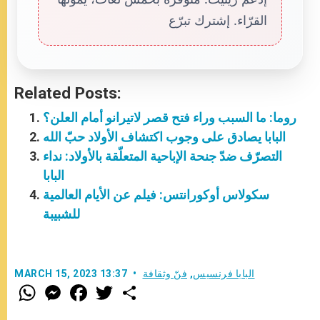
القرّاء. إشترك تبرّع
Related Posts:
روما: ما السبب وراء فتح قصر لاتيرانو أمام العلن؟
البابا يصادق على وجوب اكتشاف الأولاد حبّ الله
التصرّف ضدّ جنحة الإباحية المتعلّقة بالأولاد: نداء
البابا
سكولاس أوكورانتس: فيلم عن الأيام العالمية
للشبيبة
البابا فرنسيس
,
فنّ وثقافة
MARCH 15, 2023 13:37
W
M
F
T
S
h
e
a
w
h
a
s
c
i
a