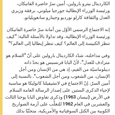
الكاردينال بيترو بارولين، أمين سرّ حاضرة الفاتيكان،
ورئيسة الوزراء الإيطالية جورجيا ميلوني، برفقة وزيري
العدل والثقافة كارلو نورديو وجينارو سانغويليانو.
إنه الاجتماع الرسمي الأوّل بين أمانة سرّ حاضرة الفاتيكان
ورئيسة الوزراء الإيطالية. وقد تداولا بالأسئلة التالية: “كيف
تنظر الكنيسة إلى العالم؟ كيف تنظر إيطاليا إلى العالم؟”
وفي مداخلته، شدّد الكاردينال بارولين على أنّ “السلام هو
مترادف للعدل”، لأنّ البابا فرنسيس هو بحدّ ذاته
ديبلوماسيّة من القيم، إذ هي من الإنسان ومن أجل
الإنسان، من الشعوب ومن أجل الشعوب”. بالنسبة إلى
أمين السرّ، إنّ الاجتماع في لاتشيفيلتا كاتوليكا هو مناسبة
لإحياء الذكرى الستين على إصدار الرسالة العامة السلام
في الأرض (نيسان 1963) وذكرى تفاوض البابا يوحنا الثالث
والعشرين في العام 1962 للتغلّب على أزمة الصواريخ
الكوبية بين الكتل السوفياتية والأمريكية، متجنّبًا بذلك