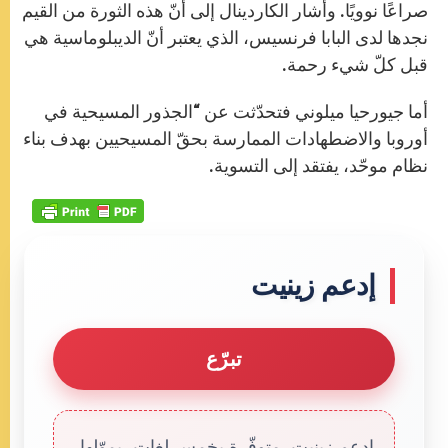
صراعًا نوويًا. وأشار الكاردينال إلى أنّ هذه الثورة من القيم
نجدها لدى البابا فرنسيس، الذي يعتبر أنّ الديبلوماسية هي
قبل كلّ شيء رحمة.
أما جيورحيا ميلوني فتحدّثت عن “الجذور المسيحية في
أوروبا والاضطهادات الممارسة بحقّ المسيحيين بهدف بناء
نظام موحّد، يفتقد إلى التسوية.
إدعم زينيت
تبرّع
إدعم زينيت. متوفّرة بخمس لغات، يموّلها