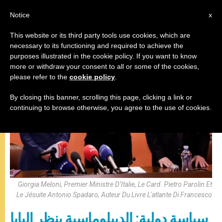
AR
Notice
x
This website or its third party tools use cookies, which are
necessary to its functioning and required to achieve the
,
البابا فرنسيس
فنّ وثقافة
purposes illustrated in the cookie policy. If you want to know
more or withdraw your consent to all or some of the cookies,
please refer to the
cookie policy
.
By closing this banner, scrolling this page, clicking a link or
continuing to browse otherwise, you agree to the use of cookies.
Giorgia Meloni, Premier Ministre D’Italie, Le Card. Pietro Parolin Et
Le Jésuite Antonio Spadaro, Auteur Du Livre L'atlante Di Francesco
سياسة دولية: الديبلوماسية بنظر البابا