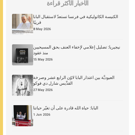
الأخبار الأكثر قراءة
الكنيسة الكاثوليكية في فرنسا تستعدّ لاستقبال البابا
قريبًا
8 May 2026
نيجيريا: تضليل إعلامي لإخفاء العنف بحق المسيحيين
منذ عقود
15 May 2026
العبوديَّة بين اعتذار البابا لاوُن الرابع عشر وصرخة
القدِّيس شارل دي فوكو
27 May 2026
البابا: حياة الله قادرة على أن تغيّر حياتنا
1 Jun 2026