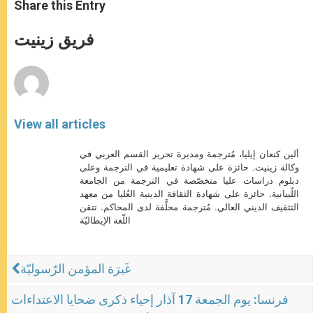
t
s
e
t
r
Share this Entry
s
e
b
t
e
A
n
o
e
p
g
o
r
فريق زينيت
p
e
k
r
View all articles
ألين كنعان إيليا، مُترجمة ومديرة تحرير القسم العربي في
وكالة زينيت. حائزة على شهادة تعليمية في الترجمة وعلى
دبلوم دراسات عليا متخصّصة في الترجمة من الجامعة
اللّبنانية. حائزة على شهادة الثقافة الدينية العُليا من معهد
التثقيف الديني العالي. مُترجمة محلَّفة لدى المحاكم. تتقن
اللّغة الإيطاليّة
غَيرَة المؤمن الرّسوليّة
فرنسا: يوم الجمعة 17 آذار إحياء ذكرى ضحايا الاعتداءات