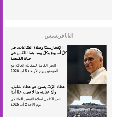
البابا فرنسيس
الإفخارستيّا وصلاة السّاعات، في
كلّ أسبوع وكلّ يوم، هما النَّفَس في
حياة الكنيسة
النص الكامل للمقابلة العامّة مع
المؤمنين يوم الأربعاء 5 آب 2026
عطاء الرّبّ يسوع هو عطاء شامل،
وأنّ عنايته بنا لا تغيب عنّا أبدًا
النص الكامل لصلاة التبشير الملائكي
يوم الأحد 2 آب 2026