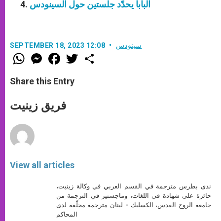
البابا يحدّد جلستين حول السينودس
سينودس
SEPTEMBER 18, 2023 12:08
W
M
F
T
S
h
e
a
w
h
a
s
c
i
a
t
s
e
t
r
Share this Entry
s
e
b
t
e
A
n
o
e
p
g
o
r
فريق زينيت
p
e
k
r
View all articles
ندى بطرس مترجمة في القسم العربي في وكالة زينيت،
حائزة على شهادة في اللغات، وماجستير في الترجمة من
جامعة الروح القدس، الكسليك - لبنان مترجمة محلّفة لدى
المحاكم