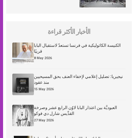
الأخبار الأكثر قراءة
الكنيسة الكاثوليكية في فرنسا تستعدّ لاستقبال البابا
قريبًا
8 May 2026
نيجيريا: تضليل إعلامي لإخفاء العنف بحق المسيحيين
منذ عقود
15 May 2026
العبوديَّة بين اعتذار البابا لاوُن الرابع عشر وصرخة
القدِّيس شارل دي فوكو
27 May 2026