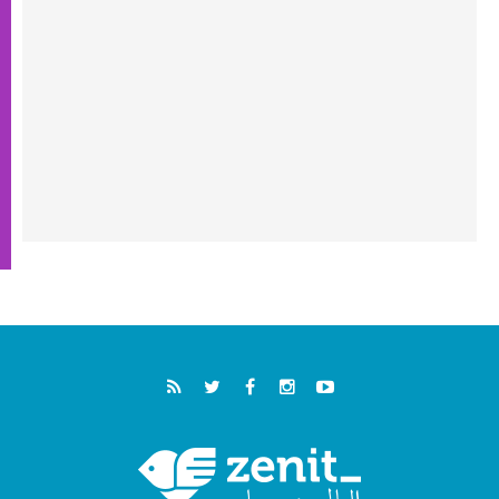
فيكم"