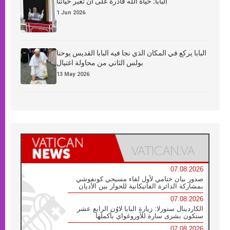
البابا: حياة الله قادرة على أن تغيّر حياتنا
1 Jun 2026
البابا يركع في المكان الذي نجا فيه البابا القديس يوحنا
بولس الثاني من محاولة اغتيال
13 May 2026
07.08.2026
صدور بيان ختامي لأول لقاء مسيحي كونفوشي
بمشاركة الدائرة الفاتيكانية للحوار بين الأديان
07.08.2026
الكاردينال ستورلا: زيارة البابا لاوُن الرابع عشر
ستكون بشرى سارة للأوروغواي بأكملها
07.08.2026