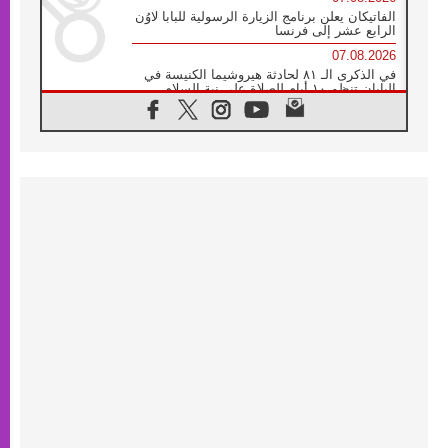
الفاتيكان يعلن برنامج الزيارة الرسولية للبابا لاوُن
الرابع عشر إلى فرنسا
07.08.2026
في الذكرى الـ ٨١ لحادثة هيروشيما الكنيسة في
اليابان تنظم ١٠ أيام للصلاة على نية السلام
07.08.2026
الكنيسة في الأوروغواي: زيارة البابا ستعزز
الإيمان والرجاء
06.08.2026
الاجتماع الشهري للمطارنة الموارنة
06.08.2026
الكاردينال روسي: زيارة البابا لاوُن إلى الأرجنتين
هي تكريم للبابا فرنسيس
06.08.2026
زيارة البابا إلى البيرو ستكون زمن نعمة ومصالحة
ورجاء
06.08.2026
الكاردينال بارولين في المكسيك: علينا أن نكون
حاضرين إلى جانب المهمشين والمهاجرين
والأجانب
06.08.2026
البابا لاوُن الرابع عشر للشباب في أسيزي:
"أوروبا والعالم يبحثان اليوم عن قديسين جُدد