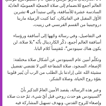
p
e
k
r
العالم أجمع للانضمام إلى صلاة الجمعيّة العموميّة العاديّة
السادسة عشرة للأساقفة، والتي ستبدأ في 4 تشرين
الأوّل المقبل في الفاتيكان، كما كتبت الزميلة مارينا
دروجينينا من القسم الفرنسي في زينيت.
في التفاصيل، وفي رسالة وجّهها إلى أساقفة ورؤساء
أساقفة العالم أجمع، ذكّر الكاردينال بأنّه “بلا صلاة، لن
يكون هناك سينودس”، مُقتبِساً كلام البابا.
وتكلّم أمين عام السينودس عن أشكال صلاة مختلفة:
الإصغاء، السجود، صلاة الشفاعة التي لا تقتضي تفضيل
مشيئة الله على إرادتنا بل الطلب من الرب أن يُنير قلوبنا
بقوّة روح الحياة، وصلاة الشكر.
وعبر هذه الرسالة، يقصد الأمين العامّ التذكير بأنّ
“السينودس هو حدث روحي قبل أيّ شيء، ثمّ حدث صلاة
وإصغاء للروح القدس. وبهدف تسهيل المشاركة فيه