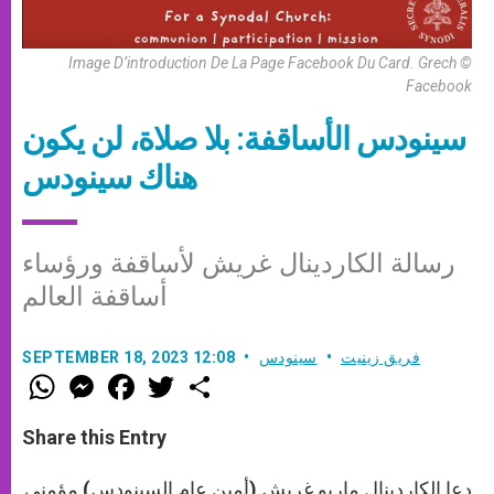
Image D’introduction De La Page Facebook Du Card. Grech ©
Facebook
سينودس الأساقفة: بلا صلاة، لن يكون
هناك سينودس
رسالة الكاردينال غريش لأساقفة ورؤساء
أساقفة العالم
فريق زينيت
سينودس
SEPTEMBER 18, 2023 12:08
W
M
F
T
S
h
e
a
w
h
a
s
c
i
a
t
s
e
t
r
Share this Entry
s
e
b
t
e
A
n
o
e
p
g
o
r
دعا الكاردينال ماريو غريش (أمين عام السينودس) مؤمني