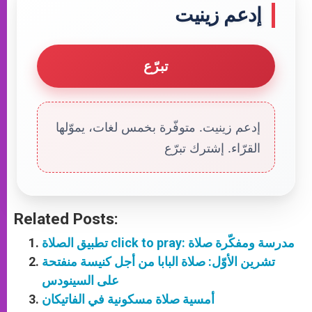
إدعم زينيت
تبرّع
إدعم زينيت. متوفّرة بخمس لغات، يموّلها
القرّاء. إشترك تبرّع
Related Posts:
تطبيق الصلاة click to pray: مدرسة ومفكّرة صلاة
تشرين الأوّل: صلاة البابا من أجل كنيسة منفتحة
على السينودس
أمسية صلاة مسكونية في الفاتيكان