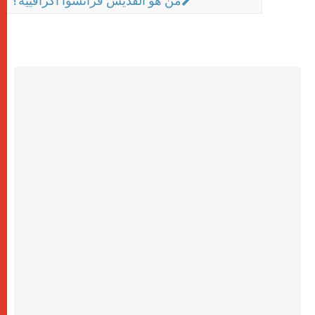
من هو القديس فرانسوا اكزافييه؟