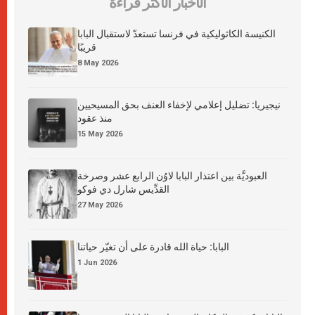
الأخبار الأكثر قراءة
الكنيسة الكاثوليكية في فرنسا تستعدّ لاستقبال البابا
قريبًا
8 May 2026
نيجيريا: تضليل إعلامي لإخفاء العنف بحق المسيحيين
منذ عقود
15 May 2026
العبوديَّة بين اعتذار البابا لاوُن الرابع عشر وصرخة
القدِّيس شارل دي فوكو
27 May 2026
البابا: حياة الله قادرة على أن تغيّر حياتنا
1 Jun 2026