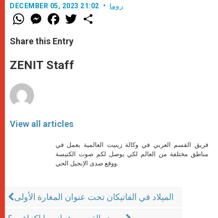
روما
DECEMBER 05, 2023 21:02
W
M
F
T
S
h
e
a
w
h
a
s
c
i
a
t
s
e
t
r
Share this Entry
s
e
b
t
e
A
n
o
e
p
g
o
r
ZENIT Staff
p
e
k
r
View all articles
فريق القسم العربي في وكالة زينيت العالمية يعمل في
مناطق مختلفة من العالم لكي يوصل لكم صوت الكنيسة
ووقع صدى الإنجيل الحي.
الميلاد في الفاتيكان تحت عنوان المغارة الأولى