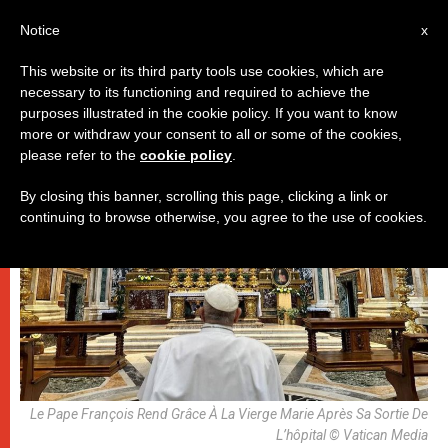
AR
Notice
x
This website or its third party tools use cookies, which are
necessary to its functioning and required to achieve the
روما
purposes illustrated in the cookie policy. If you want to know
more or withdraw your consent to all or some of the cookies,
please refer to the
cookie policy
.
By closing this banner, scrolling this page, clicking a link or
continuing to browse otherwise, you agree to the use of cookies.
Le Pape François Rend Grâce À La Vierge Marie Après Sa Sortie De
L’hôpital © Vatican Media