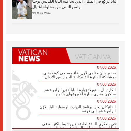
البابا يركع في المكان الذي نجا فيه البابا القديس يوحنا
بولس الثاني من محاولة اغتيال
13 May 2026
07.08.2026
صدور بيان ختامي لأول لقاء مسيحي كونفوشي
بمشاركة الدائرة الفاتيكانية للحوار بين الأديان
07.08.2026
الكاردينال ستورلا: زيارة البابا لاوُن الرابع عشر
ستكون بشرى سارة للأوروغواي بأكملها
07.08.2026
الفاتيكان يعلن برنامج الزيارة الرسولية للبابا لاوُن
الرابع عشر إلى فرنسا
07.08.2026
في الذكرى الـ ٨١ لحادثة هيروشيما الكنيسة في
اليابان تنظم ١٠ أيام للصلاة على نية السلام