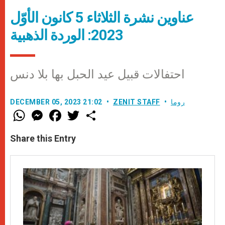
عناوين نشرة الثلاثاء 5 كانون الأوّل
2023: الوردة الذهبية
احتفالات قبيل عيد الحبل بها بلا دنس
روما
ZENIT STAFF
DECEMBER 05, 2023 21:02
W
M
F
T
S
h
e
a
w
h
a
s
c
i
a
t
s
e
t
r
Share this Entry
s
e
b
t
e
A
n
o
e
p
g
o
r
p
e
k
r