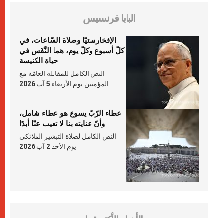
البابا فرنسيس
الإفخارستيّا وصلاة السّاعات، في
كلّ أسبوع وكلّ يوم، هما النَّفَس في
حياة الكنيسة
النص الكامل للمقابلة العامّة مع
المؤمنين يوم الأربعاء 5 آب 2026
عطاء الرّبّ يسوع هو عطاء شامل،
وأنّ عنايته بنا لا تغيب عنّا أبدًا
النص الكامل لصلاة التبشير الملائكي
يوم الأحد 2 آب 2026