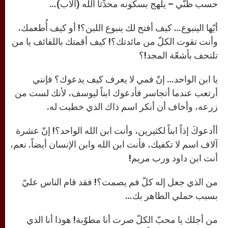
حسب ظنّي – يلهج بسكونه محدِّثاً الله (الآب)…
أيّها الينبوع… كيف أفتح لك ينبوع اللبن؟! أو كيف أُطعمك،
وأنت تقوت الكلّ من مائدتك؟! كيف أقمتك باللفائف يا من
تلتحف بأشعّة المجد!؟
يا ابن الواحد… إنّ فمي لا يعرف كيف يدعوك؟ فإنني
أرتعب عندما أتجاسر فأدعوك ابناً ليوسف، لأنك لست من
زرعه، وأخاف أن أنكر اسم ذاك الذي خطبت له.
أأدعوكَ إذاً ابناً لكثيرين، وأنت ابن الله الواحد؟! إنّ عشرة
آلاف اسم لا تكفيك، فأنت ابن الله وابن الإنسان أيضاً. نعم،
أنت ابن داود ورب مريم!
من الذي جعل إله كلّ فم يصمت؟! فقد قام الناس عليّ
بسبب حملي الطاهر بك…
من أجلك يا محبّ الكلّ صرت أنا مطوّبة! هوذا أنا الذي