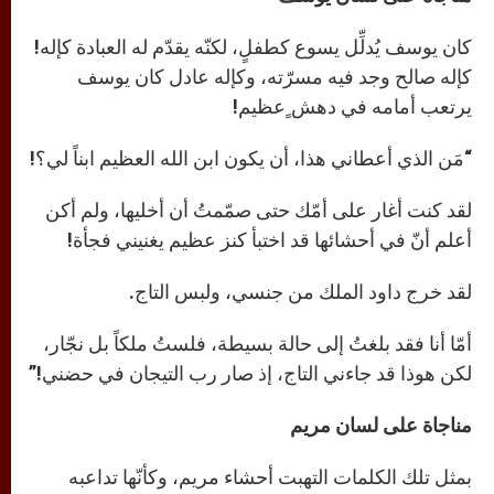
كان يوسف يُدلِّل يسوع كطفلٍ، لكنّه يقدّم له العبادة كإله!
كإله صالح وجد فيه مسرّته، وكإله عادل كان يوسف
يرتعب أمامه في دهش ٍعظيم!
“مَن الذي أعطاني هذا، أن يكون ابن الله العظيم ابناً لي؟!
لقد كنت أغار على أمّك حتى صمّمتُ أن أخليها، ولم أكن
أعلم أنّ في أحشائها قد اختبأ كنز عظيم يغنيني فجأة!
لقد خرج داود الملك من جنسي، ولبس التاج.
أمّا أنا فقد بلغتُ إلى حالة بسيطة، فلستُ ملكاً بل نجّار،
لكن هوذا قد جاءني التاج، إذ صار رب التيجان في حضني!”
مناجاة على لسان مريم
بمثل تلك الكلمات التهبت أحشاء مريم، وكأنّها تداعبه