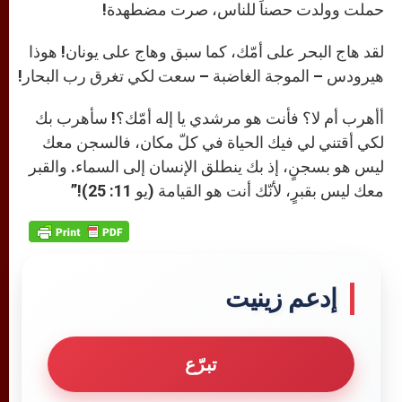
حملت وولدت حصناً للناس، صرت مضطهدة!
لقد هاج البحر على أمّك، كما سبق وهاج على يونان! هوذا
هيرودس – الموجة الغاضبة – سعت لكي تغرق رب البحار!
أأهرب أم لا؟ فأنت هو مرشدي يا إله أمّك؟! سأهرب بك
لكي أقتني لي فيك الحياة في كلّ مكان، فالسجن معك
ليس هو بسجنٍ، إذ بك ينطلق الإنسان إلى السماء. والقبر
معك ليس بقبرٍ، لأنّك أنت هو القيامة (يو 11: 25)!”
إدعم زينيت
تبرّع