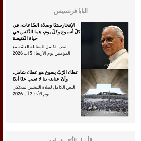
البابا فرنسيس
الإفخارستيّا وصلاة السّاعات، في
كلّ أسبوع وكلّ يوم، هما النَّفَس في
حياة الكنيسة
النص الكامل للمقابلة العامّة مع
المؤمنين يوم الأربعاء 5 آب 2026
عطاء الرّبّ يسوع هو عطاء شامل،
وأنّ عنايته بنا لا تغيب عنّا أبدًا
النص الكامل لصلاة التبشير الملائكي
يوم الأحد 2 آب 2026