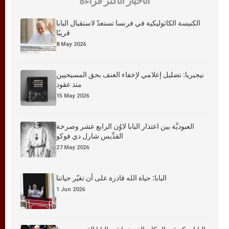
الأخبار الأكثر قراءة
الكنيسة الكاثوليكية في فرنسا تستعدّ لاستقبال البابا
قريبًا
8 May 2026
نيجيريا: تضليل إعلامي لإخفاء العنف بحق المسيحيين
منذ عقود
15 May 2026
العبوديَّة بين اعتذار البابا لاوُن الرابع عشر وصرخة
القدِّيس شارل دي فوكو
27 May 2026
البابا: حياة الله قادرة على أن تغيّر حياتنا
1 Jun 2026