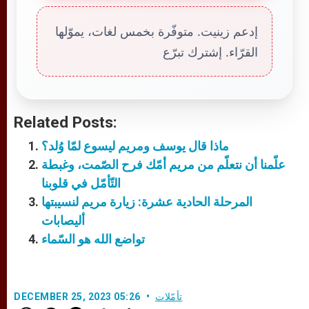
إدعم زينيت. متوفّرة بخمس لغات، يموّلها
القرّاء. إشترك تبرّع
Related Posts:
ماذا قال يوسف ومريم ليسوع لمّا وُلد؟
علّمنا أن نتعلّم من مريم أمّك فرح الصّمت، وغبطة
التّأمّل في قلوبنا
المرحلة الحادية عشرة: زيارة مريم لنسيبتها
أليصابات
تواضع الله هو السّماء
تأمّلات
DECEMBER 25, 2023 05:26