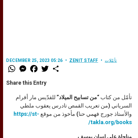
تأمّلات
ZENIT STAFF
DECEMBER 25, 2023 05:26
W
M
F
T
S
h
e
a
w
h
a
s
c
i
a
t
s
e
t
r
Share this Entry
s
e
b
t
e
A
n
o
e
p
g
o
r
تأمّل من كتاب
“من تسابيح الميلاد”
للقدّيس مار أفرام
p
e
k
r
السرياني (من تعريب القمص تادرس يعقوب ملطي
والأستاذ جورج فهمي حنا) مأخوذ من موقع
https://st-
takla.org/books/
مناجاة على لسان يوسف