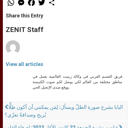
W
M
F
T
S
h
e
a
w
h
a
s
c
i
a
t
s
e
t
r
Share this Entry
s
e
b
t
e
A
n
o
e
p
g
o
r
ZENIT Staff
p
e
k
r
View all articles
فريق القسم العربي في وكالة زينيت العالمية يعمل في
مناطق مختلفة من العالم لكي يوصل لكم صوت الكنيسة
ووقع صدى الإنجيل الحي.
البابا يشرح صورة الظلّ ويسأل: لِمَن يمكنني أن أكون ظِلًّا
يُريح وصداقةً تعزّي؟
عناوين نشرة الجمعة 22 كانون الأوّل 2023: إصغاء القلب