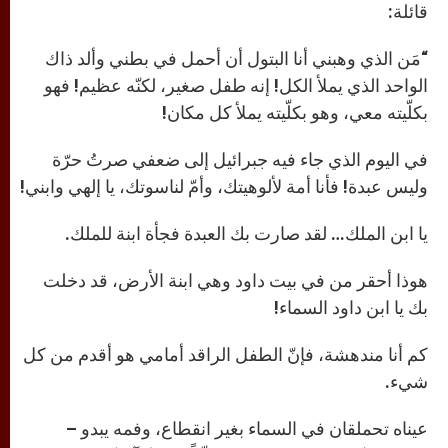
قائلة:
“مَن الذي وهبني أنا البتول أن أحمل في بطني وألد ذاك
الواحد الذي يملأ الكل! إنه طفل صغير، لكنّه عظيم! فهو
بكلّيته معي، وهو بكلّيته يملأ كل مكان!
في اليوم الذي جاء فيه جبرائيل إلى ضعفي صرتُ حرّة
وليس عبدة! فأنا أمة لألوهيتك، وأمّ لناسوتك، يا إلهي وابني!
يا ابن الملك… لقد صارت بك العبدة فجأة ابنة للملك.
هوذا أحقر من في بيت داود وهي ابنة الأرض، قد دخلت
بك يا ابن داود السماء!
كم أنا مندهشة، فإنّ الطفل الراقد أمامي هو أقدم من كل
شيء.
عيناه تحملقان في السماء بغير انقطاع، وفمه يبدو –