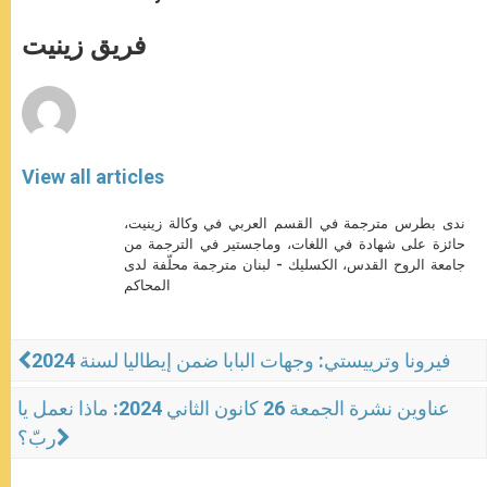
s
e
b
t
e
A
n
o
e
p
g
o
r
فريق زينيت
p
e
k
r
View all articles
ندى بطرس مترجمة في القسم العربي في وكالة زينيت،
حائزة على شهادة في اللغات، وماجستير في الترجمة من
جامعة الروح القدس، الكسليك - لبنان مترجمة محلّفة لدى
المحاكم
فيرونا وترييستي: وجهات البابا ضمن إيطاليا لسنة 2024
عناوين نشرة الجمعة 26 كانون الثاني 2024: ماذا نعمل يا
ربّ؟