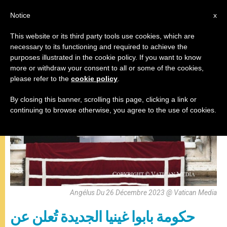
AR
Notice
x
This website or its third party tools use cookies, which are
necessary to its functioning and required to achieve the
,
البابا فرنسيس
رحلات البابا
purposes illustrated in the cookie policy. If you want to know
more or withdraw your consent to all or some of the cookies,
please refer to the
cookie policy
.
By closing this banner, scrolling this page, clicking a link or
continuing to browse otherwise, you agree to the use of cookies.
Angélus Du 26 Décembre 2023 @ Vatican Media
حكومة بابوا غينيا الجديدة تُعلن عن