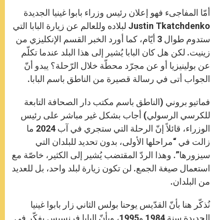
أمّا المفاجىء فهو إعلان رئيس وزراء بابوا غينيا الجديدة
Justin Tkatchdenko لبلاده وللعالم عن زيارة البابا التي
ستدوم طوال 3 أيّام، كما أورد الخبر القسم الإنكليزي من
زينيت. لكن هل كان البابا يُشير إلى هذا البلد عندما تكلّم
عن بولينيزيا أو عن مجرّد محطّة خلال الرّحلة؟ يبدو أنّ
الجواب أتى في رسالة قصيرة من الناطق باسم البابا.
فماتيو بروني (الناطق باسم مكتب دار الصحافة التابعة
للكرسي الرسولي) أجاب بشكل غير مباشر على رئيس
الوزراء، قائلاً إنّ الرحلة التي ستجري في آب 2024 ما
زالت في “مراحلها الأولى، بدون تحديد للبلدان التي
سيزورها”. وهذا الردّ المقتضب يُشير إلى الكثير، خاصّة مع
استعمال صيغة الجمع. لن تكون زيارة لبلد واحد، بل للعديد
من البلدان.
نُذكّر هنا بأنّ القدّيس يوحنا بولس الثاني زار بابوا غينيا
الجديدة سنة 1984 و1995، وبأنّ البابا فرنسيس يفكّر في