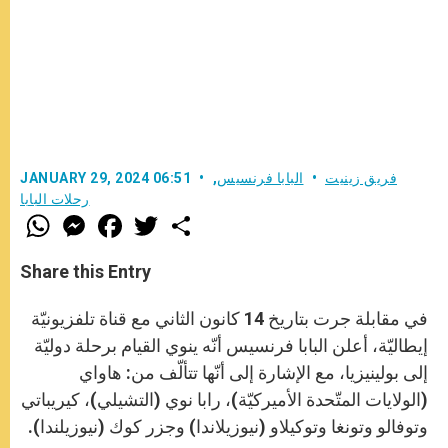
فريق زينيت
البابا فرنسيس
,
JANUARY 29, 2024 06:51
رحلات البابا
W
M
F
T
S
h
e
a
w
h
a
s
c
i
a
t
s
e
t
r
Share this Entry
s
e
b
t
e
A
n
o
e
p
g
o
r
في مقابلة جرت بتاريخ 14 كانون الثاني مع قناة تلفزيونيّة
p
e
k
r
إيطاليّة، أعلن البابا فرنسيس أنّه ينوي القيام برحلة دوليّة
إلى بولينيزيا، مع الإشارة إلى أنّها تتألّف من: هاواي
(الولايات المتّحدة الأميركيّة)، رابا نوي (التشيلي)، كيريباتي
وتوفالو وتونغا وتوكيلاو (نيوزيلاندا) وجزر كوك (نيوزيلندا).