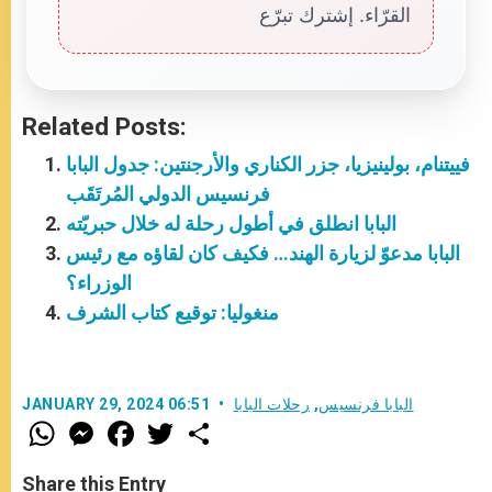
القرّاء. إشترك تبرّع
Related Posts:
فييتنام، بولينيزيا، جزر الكناري والأرجنتين: جدول البابا
فرنسيس الدولي المُرتَقَب
البابا انطلق في أطول رحلة له خلال حبريّته
البابا مدعوّ لزيارة الهند… فكيف كان لقاؤه مع رئيس
الوزراء؟
منغوليا: توقيع كتاب الشرف
البابا فرنسيس
,
رحلات البابا
JANUARY 29, 2024 06:51
W
M
F
T
S
h
e
a
w
h
a
s
c
i
a
t
s
e
t
r
Share this Entry