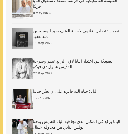
الكنيسة الكاثوليكية في فرنسا تستعدّ لاستقبال البابا
قريبًا
8 May 2026
نيجيريا: تضليل إعلامي لإخفاء العنف بحق المسيحيين
منذ عقود
15 May 2026
العبوديَّة بين اعتذار البابا لاوُن الرابع عشر وصرخة
القدِّيس شارل دي فوكو
27 May 2026
البابا: حياة الله قادرة على أن تغيّر حياتنا
1 Jun 2026
البابا يركع في المكان الذي نجا فيه البابا القديس يوحنا
بولس الثاني من محاولة اغتيال
13 May 2026