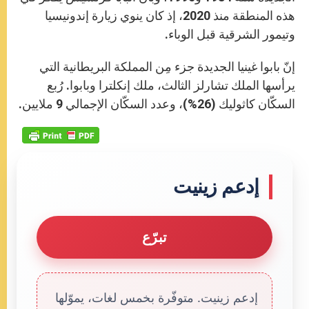
هذه المنطقة منذ 2020، إذ كان ينوي زيارة إندونيسيا
وتيمور الشرقية قبل الوباء.
إنّ بابوا غينيا الجديدة جزء مِن المملكة البريطانية التي
يرأسها الملك تشارلز الثالث، ملك إنكلترا وبابوا. رُبع
السكّان كاثوليك (26%)، وعدد السكّان الإجمالي 9 ملايين.
إدعم زينيت
تبرّع
إدعم زينيت. متوفّرة بخمس لغات، يموّلها