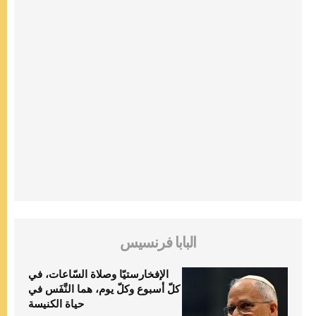
البابا فرنسيس
الإفخارستيّا وصلاة السّاعات، في
كلّ أسبوع وكلّ يوم، هما النَّفَس في
حياة الكنيسة