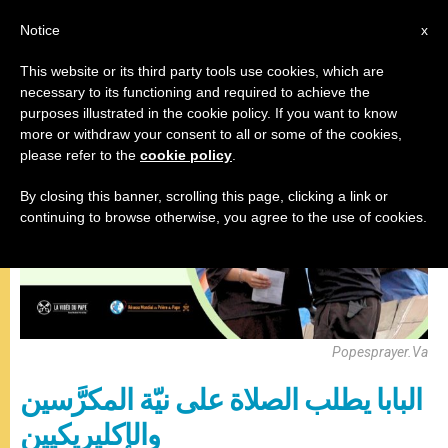
AR
Notice
x
This website or its third party tools use cookies, which are
necessary to its functioning and required to achieve the
البابا فرنسيس
purposes illustrated in the cookie policy. If you want to know
more or withdraw your consent to all or some of the cookies,
please refer to the
cookie policy
.
By closing this banner, scrolling this page, clicking a link or
continuing to browse otherwise, you agree to the use of cookies.
Popesprayer.Va
البابا يطلب الصلاة على نيّة المكرَّسين
والإكليريكيين