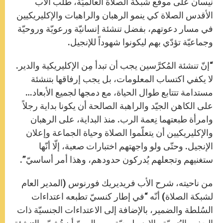
نيسان على موقع شبكة الصلاة العالميّة، طلب الأب
الأقدس الصلاة كي ينمو الرهبان والراهبات والإكليريكيين
في مسار دعوتهم، بفضل تنشئة إنسانيّة ورعويّة وروحيّة
وجماعيّة تؤدّي بهم ليكونوا شهوداً للإنجيل.
“إنّ تنشئة المُكرَّسين يجب أن تبدأ مِن الإكليريكية والدير.
لا يكفي اكتساب المعلومات، بل يجب إرفاقها بتنشئة
مستدامة تتتابع طوال الحياة، مع دمجها لجميع الأبعاد…
على الكاهن الجيّد والراهبة الصالحة أن يكونا بداية رجلاً
وامرأة طبعتهما نِعمة الرب. منذ البداية، على الرهبان
والإكليريكيين أن يتعلّموا الصلاة وحياة الجماعة وإعلان
الإنجيل. وحتّى ولو واجهتهم اختبارات صعبة، إلّا أنّها
ستغنيهم وتجعلهم يُدركون حدودهم، وهذا أمر أساسيّ”.
من ناحيته، شرح الأب فريديريك فورنوس (المدير العام
لشبكة الصلاة) أنّه “في إطار كنسيّ تطبعه اعتداءات
السُلطة والضمير، بالإضافة إلى الاعتداءات الجنسيّة ذات