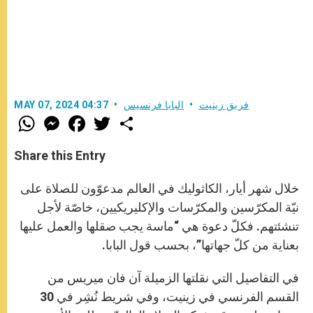
فريق زينيت
البابا فرنسيس
MAY 07, 2024 04:37
W
M
F
T
S
h
e
a
w
h
a
s
c
i
a
t
s
e
t
r
Share this Entry
s
e
b
t
e
A
n
o
e
p
g
o
r
خلال شهر أيار، الكاثوليك في العالم مدعوّون للصلاة على
p
e
k
r
نيّة المكرّسين والمكرّسات والإكليريكيين، خاصّة لأجل
تنشئتهم. فكلّ دعوة هي “ماسة يجب صقلها والعمل عليها
بعناية من كلّ جهاتها”، بحسب قول البابا.
في التفاصيل التي نقلتها الزميلة آن فان ميريس من
القسم الفرنسي في زينيت، وفي شريط نُشِر في 30