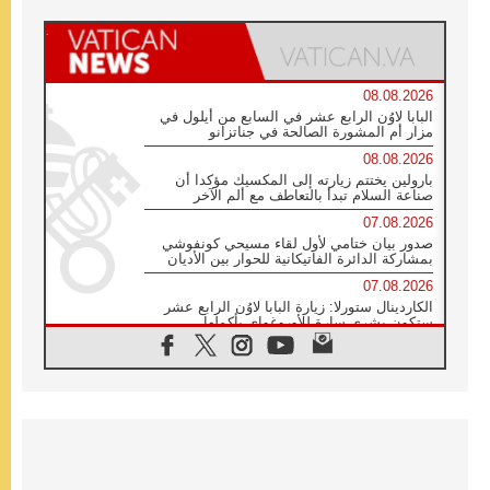
08.08.2026
البابا لاوُن الرابع عشر في السابع من أيلول في
مزار أم المشورة الصالحة في جناتزانو
08.08.2026
بارولين يختتم زيارته إلى المكسيك مؤكدا أن
صناعة السلام تبدأ بالتعاطف مع ألم الآخر
07.08.2026
صدور بيان ختامي لأول لقاء مسيحي كونفوشي
بمشاركة الدائرة الفاتيكانية للحوار بين الأديان
07.08.2026
الكاردينال ستورلا: زيارة البابا لاوُن الرابع عشر
ستكون بشرى سارة للأوروغواي بأكملها
07.08.2026
الفاتيكان يعلن برنامج الزيارة الرسولية للبابا لاوُن
الرابع عشر إلى فرنسا
07.08.2026
في الذكرى الـ ٨١ لحادثة هيروشيما الكنيسة في
اليابان تنظم ١٠ أيام للصلاة على نية السلام
07.08.2026