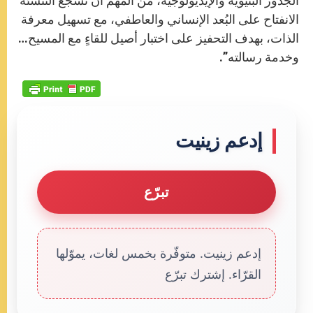
الجذور البُنيويّة والإيديولوجيّة، من المهمّ أن تُشجّع التنشئة
الانفتاح على البُعد الإنساني والعاطفي، مع تسهيل معرفة
الذات، بهدف التحفيز على اختبار أصيل للقاءٍ مع المسيح…
وخدمة رسالته”.
إدعم زينيت
تبرّع
إدعم زينيت. متوفّرة بخمس لغات، يموّلها
القرّاء. إشترك تبرّع