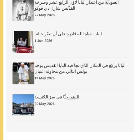
العبوديَّة بين اعتذار البابا لاوُن الرابع عشر وصرخة
القدِّيس شارل دي فوكو
27 May 2026
البابا: حياة الله قادرة على أن تغيّر حياتنا
1 Jun 2026
البابا يركع في المكان الذي نجا فيه البابا القديس يوحنا
بولس الثاني من محاولة اغتيال
13 May 2026
الليتورجيَّا في سرّ الكنيسة
20 May 2026