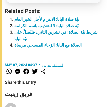
Related Posts:
نيّة صلاة البابا: الالتزام لأجل الخير العام
نيّة صلاة البابا: لا للتعذيب باسم الكرامة
شريط نيّة الصلاة: في تشرين الثاني، فلنُصلِّ على
نيّة البابا
الصلاة مع البابا: الرّجاء المسيحي مرساة
البابا فرنسيس
MAY 07, 2024 04:37
W
M
F
T
S
h
e
a
w
h
a
s
c
i
a
t
s
e
t
r
Share this Entry
s
e
b
t
e
A
n
o
e
p
g
o
r
فريق زينيت
p
e
k
r