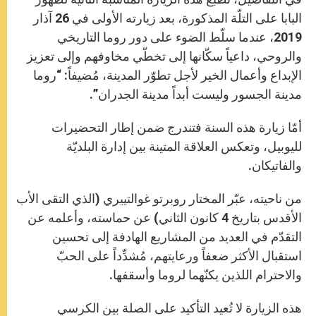
البابا على التلّة المذكورة، بعد زيارته الأولى في 26 آذار
2019، عندما سلّط الضوء على دور روما التاريخي
والروحي، داعياً سكّانها إلى تخطّي مخاوفهم وإلى تعزيز
الإبداع وأعمال الخير لأجل تطوّر المدينة، مُضيفاً: “روما
مدينة الجسور وليست أبداً مدينة الجدران”.
أمّا زيارة هذه السنة فتندرج ضمن إطار التحضيرات
لليوبيل، وتعكس العلاقة المتينة بين إدارة البلديّة
والفاتيكان.
من ناحيته، عبّر المختار روبرتو غوالتييري (الذي التقى الأب
الأقدس بتاريخ 4 كانون الثاني) عن حماسته، وأعلمه عن
التقدّم في العديد من المشاريع الهادفة إلى تحسين
استقبال الأكثر ضعفاً ورعايتهم، مُشدِّداً على الحبّ
والاحترام اللذين يكنّهما لروما وأسقفها.
هذه الزيارة لا تُعيد التأكيد على الصلة بين الكرسي