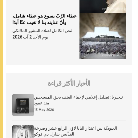
عطاء الرّبّ يسوع هو عطاء شامل،
وأنّ عنايته بنا لا تغيب عنّا أبدًا
النص الكامل لصلاة التبشير الملائكي
يوم الأحد 2 آب 2026
الأخبار الأكثر قراءة
نيجيريا: تضليل إعلامي لإخفاء العنف بحق المسيحيين
منذ عقود
15 May 2026
العبوديَّة بين اعتذار البابا لاوُن الرابع عشر وصرخة
القدِّيس شارل دي فوكو