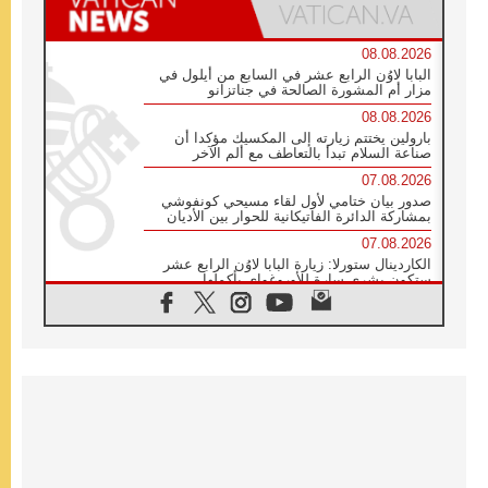
08.08.2026
البابا لاوُن الرابع عشر في السابع من أيلول في
مزار أم المشورة الصالحة في جناتزانو
08.08.2026
بارولين يختتم زيارته إلى المكسيك مؤكدا أن
صناعة السلام تبدأ بالتعاطف مع ألم الآخر
07.08.2026
صدور بيان ختامي لأول لقاء مسيحي كونفوشي
بمشاركة الدائرة الفاتيكانية للحوار بين الأديان
07.08.2026
الكاردينال ستورلا: زيارة البابا لاوُن الرابع عشر
ستكون بشرى سارة للأوروغواي بأكملها
07.08.2026
الفاتيكان يعلن برنامج الزيارة الرسولية للبابا لاوُن
الرابع عشر إلى فرنسا
07.08.2026
في الذكرى الـ ٨١ لحادثة هيروشيما الكنيسة في
اليابان تنظم ١٠ أيام للصلاة على نية السلام
07.08.2026
الكنيسة في الأوروغواي: زيارة البابا ستعزز
الإيمان والرجاء