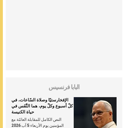
البابا فرنسيس
الإفخارستيّا وصلاة السّاعات، في
كلّ أسبوع وكلّ يوم، هما النَّفَس في
حياة الكنيسة
النص الكامل للمقابلة العامّة مع
المؤمنين يوم الأربعاء 5 آب 2026