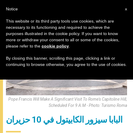
AR
Notice
x
This website or its third party tools use cookies, which are
necessary to its functioning and required to achieve the
,
البابا فرنسيس
زيارات
purposes illustrated in the cookie policy. If you want to know
more or withdraw your consent to all or some of the cookies,
please refer to the
cookie policy
.
By closing this banner, scrolling this page, clicking a link or
continuing to browse otherwise, you agree to the use of cookies.
Pope Francis Will Make A Significant Visit To Rome's Capitoline Hill,
Scheduled For 9 A.M - Photo: Turismo Roma
البابا سيزور الكابيتول في 10 حزيران