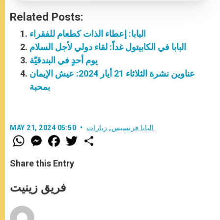
Related Posts:
البابا: إعطاء الذات كطعام للفقراء
البابا في الكابيتول غداً: لقاء دولي لأجل السلام
يوم أحدٍ في البندقيّة
عناوين نشرة الثلاثاء 21 أيار 2024: عيش الإيمان
بمحبة
البابا فرنسيس
,
زيارات
MAY 21, 2024 05:50
W
M
F
T
S
h
e
a
w
h
a
s
c
i
a
t
s
e
t
r
Share this Entry
s
e
b
t
e
A
n
o
e
p
g
o
r
فريق زينيت
p
e
k
r