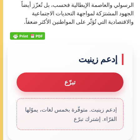
الرسولي والعاصمة الإيطالية فحسب، بل تُعزّز أيضاً
الجهود المشترَكة لمواجهة التحديات الاجتماعية
والاقتصادية التي تُؤثّر على المواطنين الأكثر ضعفاً.
إدعم زينيت
تبرّع
إدعم زينيت. متوفّرة بخمس لغات، يموّلها
القرّاء. إشترك تبرّع