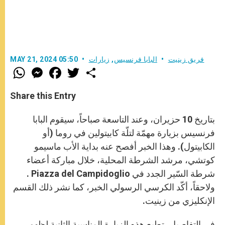
فريق زينيت
البابا فرنسيس
,
زيارات
MAY 21, 2024 05:50
W
M
F
T
S
h
e
a
w
h
a
s
c
i
a
t
s
e
t
r
Share this Entry
s
e
b
t
e
A
n
o
e
p
g
o
r
بتاريخ 10 حزيران، وعند التاسعة صباحاً، سيقوم البابا
p
e
k
r
فرنسيس بزيارة مهمّة لتلّة كابيتولين في روما (أو
الكابيتول). وهذا الخبر أفصح عنه بداية الأب ماسيمو
كوتشي، مرشد الشرطة المحلية، خلال مباركة أعضاء
شرطة السّير الجدد في Piazza del Campidoglio .
ولاحقاً، أكّد الكرسي الرسولي الخبر، كما نشر ذلك القسم
الإنكليزي من زينيت.
في التفاصيل، تطبع هذه الزيارة المناسبة الثانية لظهور