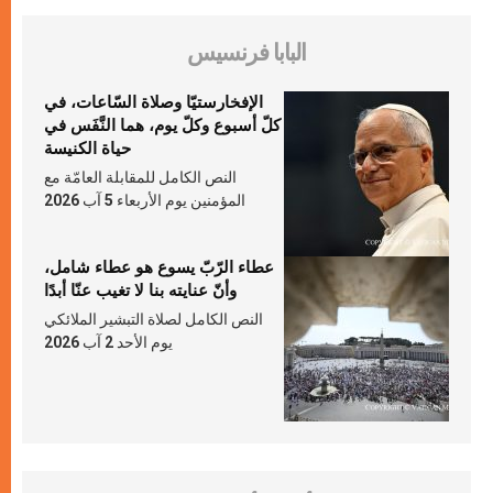
البابا فرنسيس
الإفخارستيّا وصلاة السّاعات، في
كلّ أسبوع وكلّ يوم، هما النَّفَس في
حياة الكنيسة
النص الكامل للمقابلة العامّة مع
المؤمنين يوم الأربعاء 5 آب 2026
عطاء الرّبّ يسوع هو عطاء شامل،
وأنّ عنايته بنا لا تغيب عنّا أبدًا
النص الكامل لصلاة التبشير الملائكي
يوم الأحد 2 آب 2026