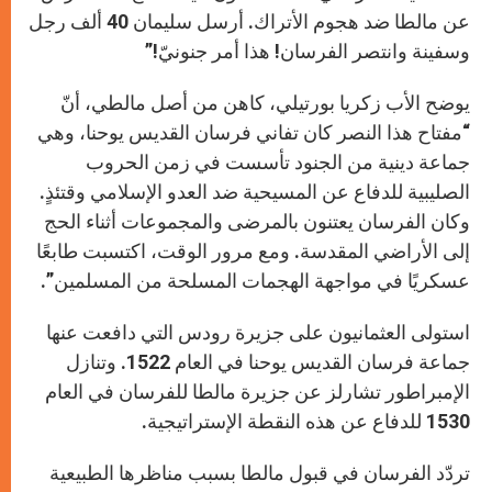
عن مالطا ضد هجوم الأتراك. أرسل سليمان 40 ألف رجل
وسفينة وانتصر الفرسان! هذا أمر جنونيّ!”
يوضح الأب زكريا بورتيلي، كاهن من أصل مالطي، أنّ
“مفتاح هذا النصر كان تفاني فرسان القديس يوحنا، وهي
جماعة دينية من الجنود تأسست في زمن الحروب
الصليبية للدفاع عن المسيحية ضد العدو الإسلامي وقتئذٍ.
وكان الفرسان يعتنون بالمرضى والمجموعات أثناء الحج
إلى الأراضي المقدسة. ومع مرور الوقت، اكتسبت طابعًا
عسكريًا في مواجهة الهجمات المسلحة من المسلمين”.
استولى العثمانيون على جزيرة رودس التي دافعت عنها
جماعة فرسان القديس يوحنا في العام 1522. وتنازل
الإمبراطور تشارلز عن جزيرة مالطا للفرسان في العام
1530 للدفاع عن هذه النقطة الإستراتيجية.
تردّد الفرسان في قبول مالطا بسبب مناظرها الطبيعية