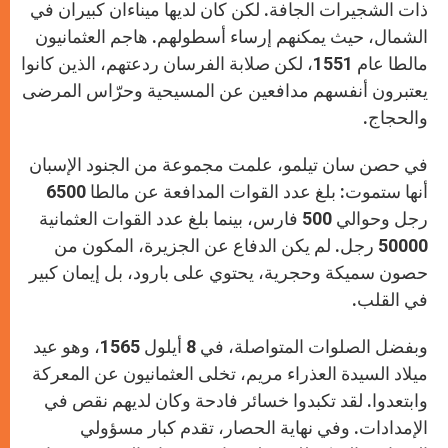
ذات الشجيرات الجافة. لكن كان لديها ميناءان كبيران في
الشمال، حيث يمكنهم إرساء أسطولهم. هاجم العثمانيون
مالطا عام 1551، لكن صلابة الفرسان ردعتهم، الذين كانوا
يعتبرون أنفسهم مدافعين عن المسيحية وحرّاس المرضى
والحجاج.
في حصن سان تيلمو، علمت مجموعة من الجنود الإسبان
أنها ستموت: بلغ عدد القوات المدافعة عن مالطا 6500
رجل وحوالي 500 فارس، بينما بلغ عدد القوات العثمانية
50000 رجل. لم يكن الدفاع عن الجزيرة، المكون من
حصون سميكة وحجرية، يحتوي على بارود، بل إيمان كبير
في القلب.
وبفضل الصلوات المتواصلة، في 8 أيلول 1565، وهو عيد
ميلاد السيدة العذراء مريم، تخلى العثمانيون عن المعركة
وابتعدوا. لقد تكبدوا خسائر فادحة وكان لديهم نقص في
الإمدادات. وفي نهاية الحصار، تقدم كبار مسؤولي