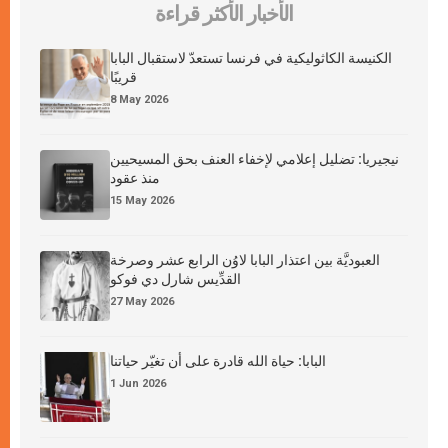
الأخبار الأكثر قراءة
الكنيسة الكاثوليكية في فرنسا تستعدّ لاستقبال البابا
قريبًا
8 May 2026
نيجيريا: تضليل إعلامي لإخفاء العنف بحق المسيحيين
منذ عقود
15 May 2026
العبوديَّة بين اعتذار البابا لاوُن الرابع عشر وصرخة
القدِّيس شارل دي فوكو
27 May 2026
البابا: حياة الله قادرة على أن تغيّر حياتنا
1 Jun 2026