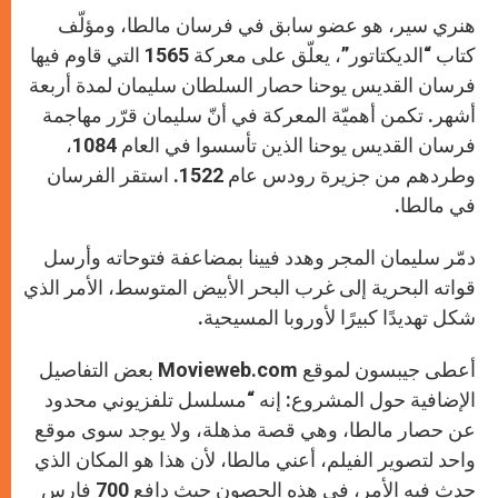
هنري سير، هو عضو سابق في فرسان مالطا، ومؤلّف
كتاب “الديكتاتور”، يعلّق على معركة 1565 التي قاوم فيها
فرسان القديس يوحنا حصار السلطان سليمان لمدة أربعة
أشهر. تكمن أهميّة المعركة في أنّ سليمان قرّر مهاجمة
فرسان القديس يوحنا الذين تأسسوا في العام 1084،
وطردهم من جزيرة رودس عام 1522. استقر الفرسان
في مالطا.
دمّر سليمان المجر وهدد فيينا بمضاعفة فتوحاته وأرسل
قواته البحرية إلى غرب البحر الأبيض المتوسط، الأمر الذي
شكل تهديدًا كبيرًا لأوروبا المسيحية.
أعطى جيبسون لموقع Movieweb.com بعض التفاصيل
الإضافية حول المشروع: إنه “مسلسل تلفزيوني محدود
عن حصار مالطا، وهي قصة مذهلة، ولا يوجد سوى موقع
واحد لتصوير الفيلم، أعني مالطا، لأن هذا هو المكان الذي
حدث فيه الأمر، في هذه الحصون حيث دافع 700 فارس