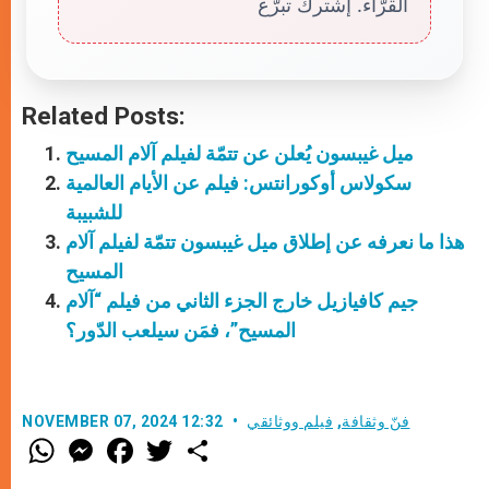
القرّاء. إشترك تبرّع
Related Posts:
ميل غيبسون يُعلن عن تتمّة لفيلم آلام المسيح
سكولاس أوكورانتس: فيلم عن الأيام العالمية
للشبيبة
هذا ما نعرفه عن إطلاق ميل غيبسون تتمّة لفيلم آلام
المسيح
جيم كافيازيل خارج الجزء الثاني من فيلم “آلام
المسيح”، فمَن سيلعب الدّور؟
فنّ وثقافة
,
فيلم ووثائقي
NOVEMBER 07, 2024 12:32
W
M
F
T
S
h
e
a
w
h
a
s
c
i
a