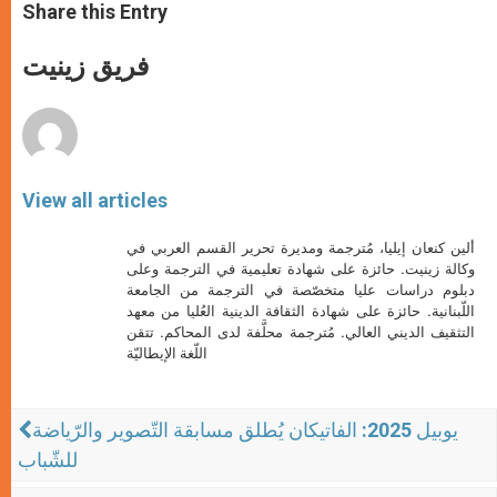
t
s
e
t
r
Share this Entry
s
e
b
t
e
A
n
o
e
p
g
o
r
فريق زينيت
p
e
k
r
View all articles
ألين كنعان إيليا، مُترجمة ومديرة تحرير القسم العربي في
وكالة زينيت. حائزة على شهادة تعليمية في الترجمة وعلى
دبلوم دراسات عليا متخصّصة في الترجمة من الجامعة
اللّبنانية. حائزة على شهادة الثقافة الدينية العُليا من معهد
التثقيف الديني العالي. مُترجمة محلَّفة لدى المحاكم. تتقن
اللّغة الإيطاليّة
يوبيل 2025: الفاتيكان يُطلق مسابقة التّصوير والرّياضة
للشّباب