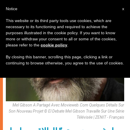
AR
Notice
x
This website or its third party tools use cookies, which are
necessary to its functioning and required to achieve the
,
فنّ وثقافة
فيلم ووثائقي
purposes illustrated in the cookie policy. If you want to know
more or withdraw your consent to all or some of the cookies,
please refer to the
cookie policy
.
By closing this banner, scrolling this page, clicking a link or
continuing to browse otherwise, you agree to the use of cookies.
Mel Gibson A Partagé Avec Movieweb.Com Quelques Détails Sur
Son Nouveau Projet © El Debate Mel Gibson Travaille Sur Une Série
Télévisée | ZENIT - Français