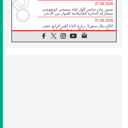
07.08.2026
صدور بيان ختامي لأول لقاء مسيحي كونفوشي
بمشاركة الدائرة الفاتيكانية للحوار بين الأديان
07.08.2026
الكاردينال ستورلا: زيارة البابا لاوُن الرابع عشر
ستكون بشرى سارة للأوروغواي بأكملها
07.08.2026
الفاتيكان يعلن برنامج الزيارة الرسولية للبابا لاوُن
الرابع عشر إلى فرنسا
07.08.2026
في الذكرى الـ ٨١ لحادثة هيروشيما الكنيسة في
اليابان تنظم ١٠ أيام للصلاة على نية السلام
07.08.2026
الكنيسة في الأوروغواي: زيارة البابا ستعزز
الإيمان والرجاء
06.08.2026
الاجتماع الشهري للمطارنة الموارنة
06.08.2026
الكاردينال روسي: زيارة البابا لاوُن إلى الأرجنتين
هي تكريم للبابا فرنسيس
06.08.2026
زيارة البابا إلى البيرو ستكون زمن نعمة ومصالحة
ورجاء