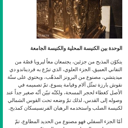
الوحدة بين الكنيسة المحلية والكنيسة الجامعة
يتكوّن المذبح من جزئين، يجتمعان معاً ليرويا قصّة من
التفاني العميق. الجزء العلوي، الذي تبرّع به فرديناندو دي
ميديتشي، مصنوع من البرونز المذهّب، ويحتوي على ستّة
نقوش بارزة تمثّل آلام وقيامة يسوع. تمّ تصميمه في
الأصل كغطاء لحجر المسحة، ولكنّه تبيّن أنّه صغير جداً عند
وصوله إلى القدس، لذلك تمّ وضعه تحت القوس الشمالي
لكنيسة الصلب واستخدمه الرهبان الفرنسيسكان كمذبح.
أمّا الجزء السفلي فهو مصنوع من الحديد المطاوع. تمّ