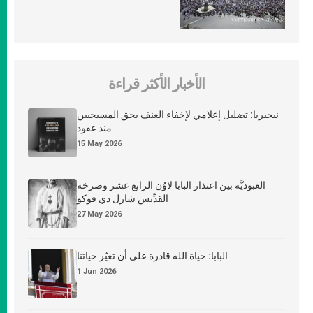
الأخبار الأكثر قراءة
نيجيريا: تضليل إعلامي لإخفاء العنف بحق المسيحيين
منذ عقود
15 May 2026
العبوديَّة بين اعتذار البابا لاوُن الرابع عشر وصرخة
القدِّيس شارل دي فوكو
27 May 2026
البابا: حياة الله قادرة على أن تغيّر حياتنا
1 Jun 2026