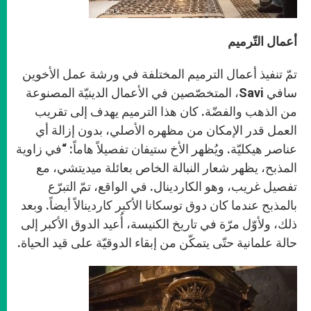
أعمال التّرميم
تمّ تنفيذ أعمال الترميم المختلفة في ورشة عمل الأخوين
سافي Savi، المتخصّصين في الأعمال الدينيّة المصنوعة
من الذهب والفضّة. كان هذا الترميم يهدف إلى تقريب
العمل قدر الإمكان من مظهره الأصلي، بدون إزالة أي
عناصر هيكليّة. ويُظهر الأخ ستيفان تفصيلاً هاماً: “في زاوية
المذبح، يظهر شعار النبالة الخاص بعائلة ميديتشي، مع
تفصيل غريب، وهو الكاردينال. في الواقع، تمّ التبرّع
بالمذبح عندما كان دوق توسكانا الأكبر كاردينالاً أيضاً. وبعد
ذلك، ولأوّل مرّة في تاريخ الكنيسة، أُعيد الدوق الأكبر إلى
حالة علمانية حتّى يتمكّن من إبقاء الدوقيّة على قيد الحياة.