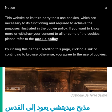
AR
Notice
x
This website or its third party tools use cookies, which are
necessary to its functioning and required to achieve the
أخبار من حول العالم
purposes illustrated in the cookie policy. If you want to know
more or withdraw your consent to all or some of the cookies,
please refer to the
cookie policy
.
By closing this banner, scrolling this page, clicking a link or
continuing to browse otherwise, you agree to the use of cookies.
Custodie De Terre Sainte
مذبح ميديتشي يعود إلى القدس