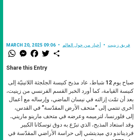
فريق زينيت
أخبار من حول العالم
MARCH 20, 2025 09:06
W
M
F
T
S
h
e
a
w
h
a
s
c
i
a
t
s
e
t
r
Share this Entry
s
e
b
t
e
A
n
o
e
p
g
o
r
صباح يوم 12 شباط، عاد مذبح كنيسة الجلجثة اللاتينيّة إلى
p
e
k
r
كنيسة القيامة، كما أورد الخبر القسم الفرنسي من زينيت،
بعد أن تمّت إزالته في نيسان الماضي، وإرساله مع أعمال
أخرى تنتمي إلى “متحف الأرض المقدّسة” في القدس،
إلى فلورنسا، لترميمه وعرضه في متحف مارينو ماريني.
وقد استعاد المذبح، الذي تبرّع به دوق توسكانا الكبير
فرديناندو دي ميديتشي إلى حراسة الأراضي المقدّسة في