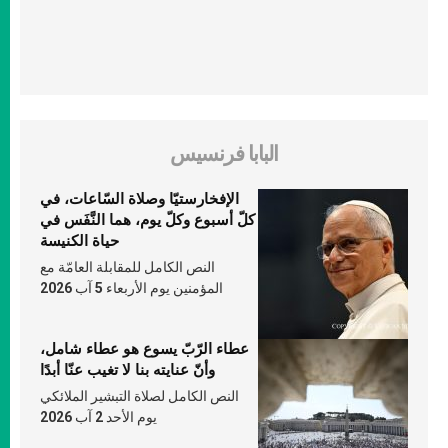
البابا فرنسيس
الإفخارستيّا وصلاة السّاعات، في
كلّ أسبوع وكلّ يوم، هما النَّفَس في
حياة الكنيسة
النص الكامل للمقابلة العامّة مع
المؤمنين يوم الأربعاء 5 آب 2026
عطاء الرّبّ يسوع هو عطاء شامل،
وأنّ عنايته بنا لا تغيب عنّا أبدًا
النص الكامل لصلاة التبشير الملائكي
يوم الأحد 2 آب 2026