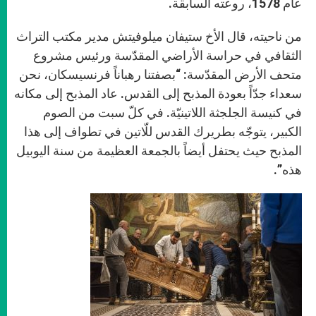
عام 1578، روعته السابقة.
من ناحيته، قال الأخ ستيفان ميلوفيتش مدير مكتب التراث
الثقافي في حراسة الأراضي المقدّسة ورئيس مشروع
متحف الأرض المقدّسة: “بصفتنا رهباناً فرنسيسكان، نحن
سعداء جدّاً بعودة المذبح إلى القدس. عاد المذبح إلى مكانه
في كنيسة الجلجثة اللاتينيّة. في كلّ سبت من الصوم
الكبير، يتوجّه بطريرك القدس للّاتين في تطواف إلى هذا
المذبح حيث يحتفل أيضاً بالجمعة العظيمة من سنة اليوبيل
هذه”.