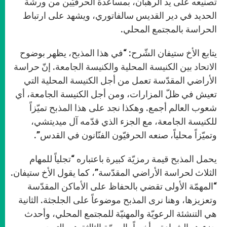
تصنيعه على يد الرهبان، بمساعدة الحرفيّين من ورشة
الحديد في دير القديس سالفاتوري، ويشهد على ارتباط
الحراسة بالمجتمع المحلي.
يتابع الأخ ستيفان الشّرح: “في هذا المذبح، يظهر بوضوح
الاتحاد بين الكنيسة المحلية والكنيسة الجامعة. إنّ حراسة
الأراضي المقدّسة تعمل من أجل الكنيسة المحلية التي
تعيش في ظلّ المزارات، ومن أجل الكنيسة الجامعة، أي
شعوب العالم أجمع. وهكذا نجد على هذا المذبح تميّزاً
للكنيسة الجامعة، مع الجزء الذي قدّمه آل ميديتشي،
وتميّزاً محلياً، صنعه الحرفيّون الفنّانون في القدس”.
يحمل المذبح قيمة رمزيّة كبيرة باعتباره “تجلياً للمهام
الثلاث لحراسة الأراضي المقدّسة”، كما يقول الأخ ستيفان.
“المهمّة الأولى تقضي بالحفاظ على الأماكن المقدّسة
وتعزيزها، وهنا نرى المذبح موضوعاً على الجلجثة. الثانية
هي التنشئة الرعويّة والمهنيّة للمجتمع المحلي، وأحدث