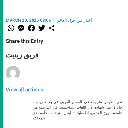
أخبار من حول العالم
MARCH 20, 2025 09:06
W
M
F
T
S
h
e
a
w
h
a
s
c
i
a
t
s
e
t
r
Share this Entry
s
e
b
t
e
A
n
o
e
p
g
o
r
فريق زينيت
p
e
k
r
View all articles
ندى بطرس مترجمة في القسم العربي في وكالة زينيت،
حائزة على شهادة في اللغات، وماجستير في الترجمة من
جامعة الروح القدس، الكسليك - لبنان مترجمة محلّفة لدى
المحاكم