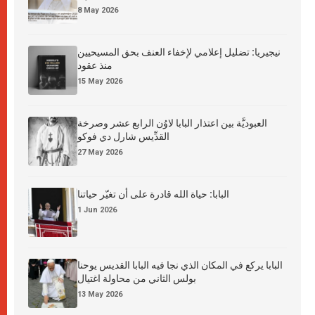
8 May 2026
نيجيريا: تضليل إعلامي لإخفاء العنف بحق المسيحيين
منذ عقود
15 May 2026
العبوديَّة بين اعتذار البابا لاوُن الرابع عشر وصرخة
القدِّيس شارل دي فوكو
27 May 2026
البابا: حياة الله قادرة على أن تغيّر حياتنا
1 Jun 2026
البابا يركع في المكان الذي نجا فيه البابا القديس يوحنا
بولس الثاني من محاولة اغتيال
13 May 2026