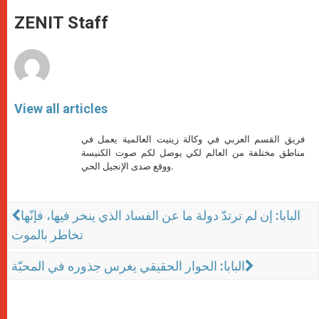
A
n
o
e
p
g
o
r
ZENIT Staff
p
e
k
r
View all articles
فريق القسم العربي في وكالة زينيت العالمية يعمل في
مناطق مختلفة من العالم لكي يوصل لكم صوت الكنيسة
ووقع صدى الإنجيل الحي.
البابا: إن لم ترتدّ دولة ما عن الفساد الذي ينخر فيها، فإنّها
تخاطر بالموت
البابا: الحوار الحقيقي يغرس جذوره في المحبّة