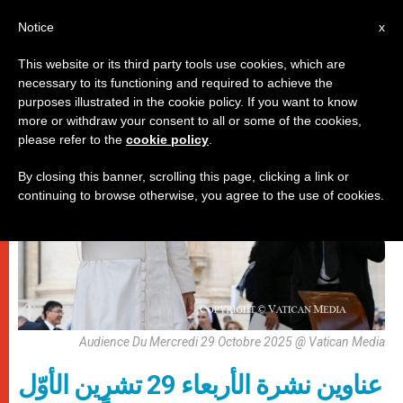
AR
Notice
x
This website or its third party tools use cookies, which are
necessary to its functioning and required to achieve the
روما
purposes illustrated in the cookie policy. If you want to know
more or withdraw your consent to all or some of the cookies,
please refer to the
cookie policy
.
By closing this banner, scrolling this page, clicking a link or
continuing to browse otherwise, you agree to the use of cookies.
Audience Du Mercredi 29 Octobre 2025 @ Vatican Media
عناوين نشرة الأربعاء 29 تشرين الأوّل