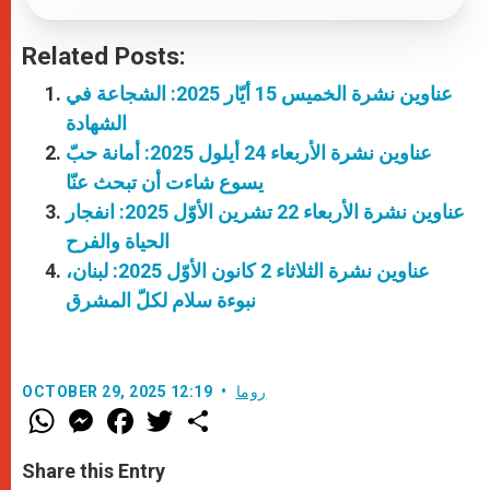
Related Posts:
عناوين نشرة الخميس 15 أيّار 2025: الشجاعة في
الشهادة
عناوين نشرة الأربعاء 24 أيلول 2025: أمانة حبّ
يسوع شاءت أن تبحث عنّا
عناوين نشرة الأربعاء 22 تشرين الأوّل 2025: انفجار
الحياة والفرح
عناوين نشرة الثلاثاء 2 كانون الأوّل 2025: لبنان،
نبوءة سلام لكلّ المشرق
روما
OCTOBER 29, 2025 12:19
W
M
F
T
S
h
e
a
w
h
a
s
c
i
a
t
s
e
t
r
Share this Entry
s
e
b
t
e