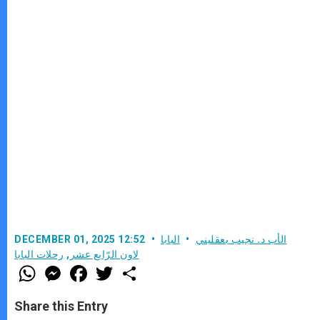
الأب د. نجيب بعقليني
البابا
DECEMBER 01, 2025 12:52
لاون الرّابع عشر
,
رحلات البابا
W
M
F
T
S
h
e
a
w
h
a
s
c
i
a
t
s
e
t
r
Share this Entry
s
e
b
t
e