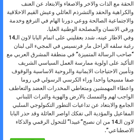
الحقة مع الذات والاخر والاصغاء والابتعاد عن العنف
والكراهية والحقد والتشرذم العائلي وعيش القيم الاخلاقية
والاجتماعية الصالحة ووعي دورنا الهام في الترفع وخدمة
ورقي الانسان والمصلحة الوطنية العليا.
وفي الاطار عينه، شدد بعقليني على اتمام البابا لاون الـ14
رغبة سلفه الراحل مار فرنسيس في المجيء الى لبنان
“صاحب الرسالة المتميزة” في منطقة المشرق العربي مع
التأكيد على اولوية ممارسة العمل السياسي الشريف
وتأمين الاحتياجات الايمانية والروحية الاساسية والوقوف
صفا مسيحيا واحدا وراء الكرسي الرسولي في روما
واعطاء المهمشين ومتعاطي المخدرات العضد والتعاطف
الواجب لهم والتمسك بالارض والهوية والتراث اللبناني
الجامع والابتعاد عن تداعيات التطور التكنولوجي السلبي
المفاعيل والمؤدية الى تفكك اواصر العائلة وقد حذر البابا
لاون الـ14 من ان نصبح”عبيدا” للتحول الرقمي والذكاء
الاصطناعي”.