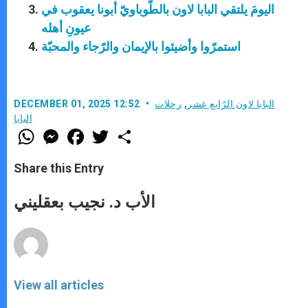
اليومَ يلتقي البابا لاون بالطّوباويّ أبونا يعقوب في
عيونِ أهله
استمرّوا وأضيئوا بالإيمان والرّجاء والمحبّة
البابا لاون الرّابع عشر
,
رحلات
DECEMBER 01, 2025 12:52
البابا
W
M
F
T
S
h
e
a
w
h
a
s
c
i
a
t
s
e
t
r
Share this Entry
s
e
b
t
e
A
n
o
e
p
g
o
r
الأب د. نجيب بعقليني
p
e
k
r
View all articles