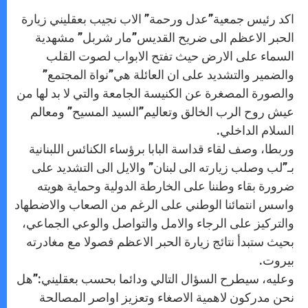
A
n
o
e
p
g
o
r
اكد رئيس جمعية”عدل ورحمة” الاب نجيب بعقليني زيارة
p
e
k
r
الحبر الاعظم الى ضريح القديس”مار شربل” مشهدية
السماء على الارض حيث تفتح الابواب لصوت القلب
والضمير والتشديد على ان العائلة هي”نواة المجتمع”
والصورة المصغرة عن الكنيسة الجامعة والتي لا بد لها من
عيش روح الرب الخالق وتعاليم”السيد المسيح” ومعالم
السلام الداخلي.
وربطا، وصف لقاء قداسة البابا برؤساء الكنائس اللبنانية
بـ”لب وصلب زيارته الى لبنان” والايل الى التشديد على
ضرورة بقاء وطننا على الخارطة الدولية وحماية هويته
واسس انتمائنا الوطني على الرغم من الصعاب والاضطهاد
والتركيز على الرجاء والامل والتواصل والوعي الجماعي،
بحيث ستبدأ نتائج زيارة الحبر الاعظم فصولا مع مغادرته
بيروت.
وعليه، سيطرح السؤال التالي ودائما بحسب بعقليني:”هل
نحن مدركون لاهمية الاصغاء وتعزيز اواصر المصالحة