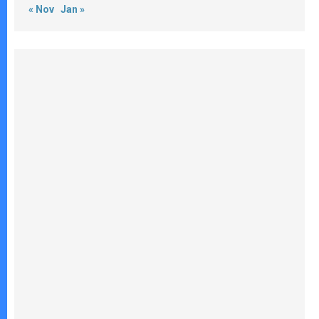
« Nov
Jan »