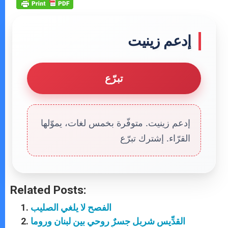
إدعم زينيت
تبرّع
إدعم زينيت. متوفّرة بخمس لغات، يموّلها
القرّاء. إشترك تبرّع
Related Posts:
الفصح لا يلغي الصليب
القدِّيس شربل جسرٌ روحي بين لبنان وروما