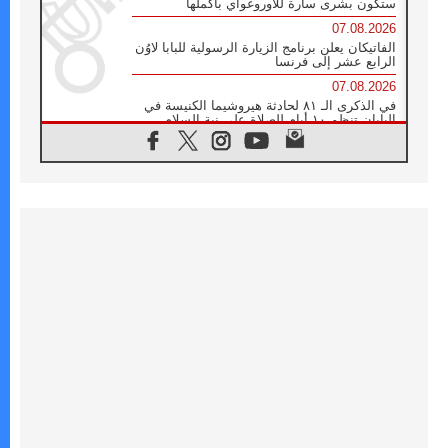
ستكون بشرى سارة للأوروغواي بأكملها
07.08.2026
الفاتيكان يعلن برنامج الزيارة الرسولية للبابا لاوُن
الرابع عشر إلى فرنسا
07.08.2026
في الذكرى الـ ٨١ لحادثة هيروشيما الكنيسة في
اليابان تنظم ١٠ أيام للصلاة على نية السلام
07.08.2026
الكنيسة في الأوروغواي: زيارة البابا ستعزز
الإيمان والرجاء
06.08.2026
الاجتماع الشهري للمطارنة الموارنة
06.08.2026
الكاردينال روسي: زيارة البابا لاوُن إلى الأرجنتين
هي تكريم للبابا فرنسيس
06.08.2026
زيارة البابا إلى البيرو ستكون زمن نعمة ومصالحة
ورجاء
06.08.2026
الكاردينال بارولين في المكسيك: علينا أن نكون
حاضرين إلى جانب المهمشين والمهاجرين
والأجانب
06.08.2026