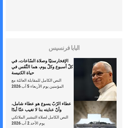
البابا فرنسيس
الإفخارستيّا وصلاة السّاعات، في
كلّ أسبوع وكلّ يوم، هما النَّفَس في
حياة الكنيسة
النص الكامل للمقابلة العامّة مع
المؤمنين يوم الأربعاء 5 آب 2026
عطاء الرّبّ يسوع هو عطاء شامل،
وأنّ عنايته بنا لا تغيب عنّا أبدًا
النص الكامل لصلاة التبشير الملائكي
يوم الأحد 2 آب 2026