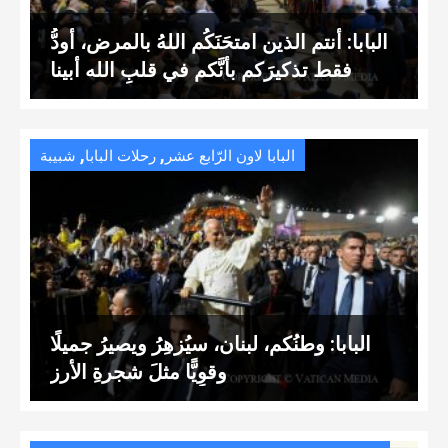
البابا: أنتم الذين امتحَنَكُم اللهُ بالمرض، أودُّ
فقط تذكيرَكم بأنَّكم في قلبِ الله أبينا
,
,
البابا لاون الرّابع عشر
رحلات البابا
شبيبة
البابا: وطنُكم، لبنان، سيُزهِرُ ويصيرُ جميلًا
وقوِيًّا مثلَ شجرةِ الأرز