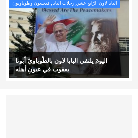
,
,
البابا لاون الرّابع عشر
رحلات البابا
قديسون وطوباويون
اليومَ يلتقي البابا لاون بالطّوباويّ أبونا
يعقوب في عيونِ أهله