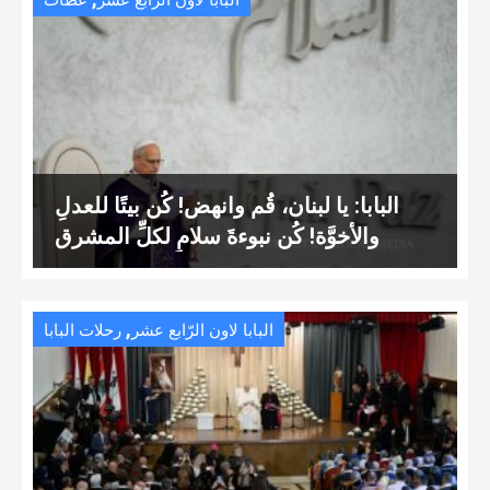
البابا لاون الرّابع عشر
عظات
البابا: يا لبنان، قُم وانهض! كُن بيتًا للعدلِ
والأخوَّة! كُن نبوءةَ سلامٍ لكلِّ المشرق
,
البابا لاون الرّابع عشر
رحلات البابا