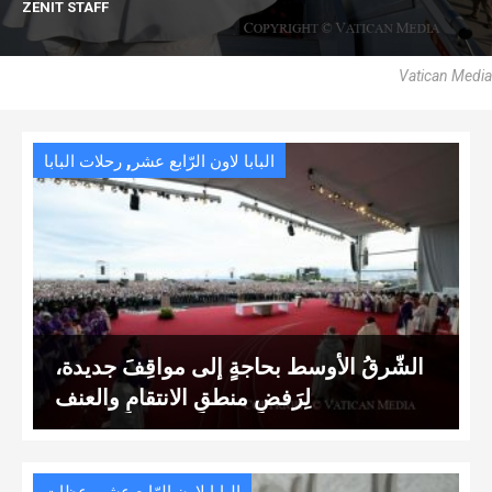
ZENIT STAFF
Vatican Media
,
البابا لاون الرّابع عشر
رحلات البابا
الشّرقُ الأوسط بحاجةٍ إلى مواقِفَ جديدة،
لِرَفضِ منطقِ الانتقامِ والعنف
,