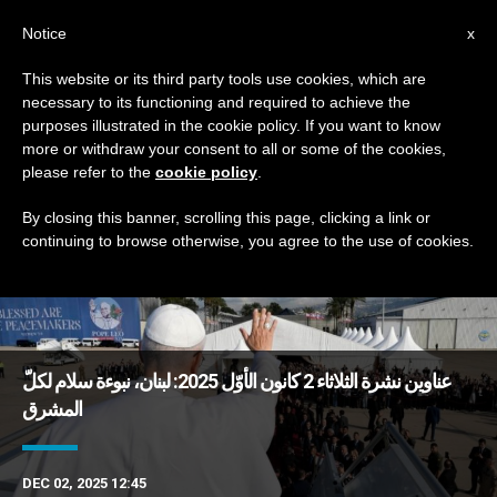
AR
Notice
x
This website or its third party tools use cookies, which are
necessary to its functioning and required to achieve the
DAY
purposes illustrated in the cookie policy. If you want to know
December 2nd, 2025
more or withdraw your consent to all or some of the cookies,
please refer to the
cookie policy
.
By closing this banner, scrolling this page, clicking a link or
continuing to browse otherwise, you agree to the use of cookies.
DERNIÈRES NOUVELLES
عناوين نشرة الثلاثاء 2 كانون الأوّل 2025: لبنان، نبوءة سلام لكلّ
المشرق
DEC 02, 2025 12:45