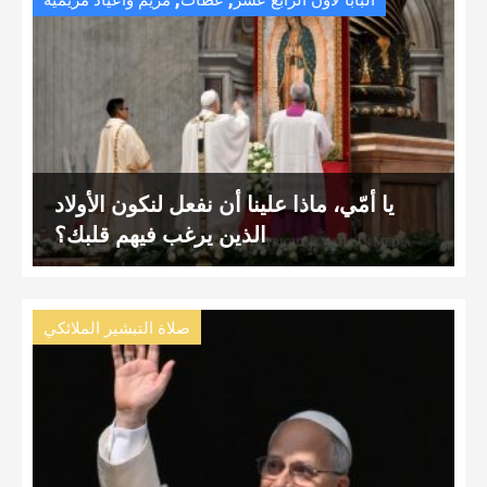
البابا لاون الرّابع عشر
عظات
مريم وأعياد مريمية
يا أمّي، ماذا علينا أن نفعل لنكون الأولاد
الذين يرغب فيهم قلبك؟
صلاة التبشير الملائكي