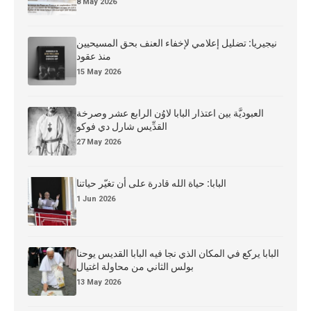
8 May 2026
نيجيريا: تضليل إعلامي لإخفاء العنف بحق المسيحيين
منذ عقود
15 May 2026
العبوديَّة بين اعتذار البابا لاوُن الرابع عشر وصرخة
القدِّيس شارل دي فوكو
27 May 2026
البابا: حياة الله قادرة على أن تغيّر حياتنا
1 Jun 2026
البابا يركع في المكان الذي نجا فيه البابا القديس يوحنا
بولس الثاني من محاولة اغتيال
13 May 2026