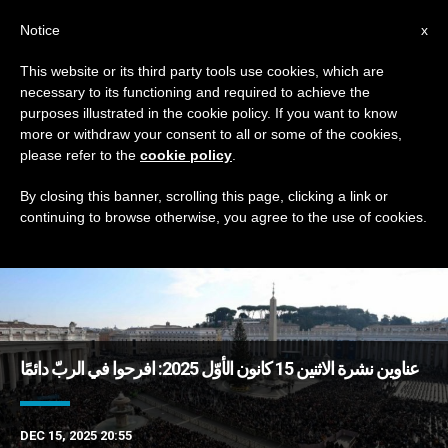
AR
Notice
x
This website or its third party tools use cookies, which are
necessary to its functioning and required to achieve the
DAY
purposes illustrated in the cookie policy. If you want to know
December 15th, 2025
more or withdraw your consent to all or some of the cookies,
please refer to the
cookie policy
.
By closing this banner, scrolling this page, clicking a link or
continuing to browse otherwise, you agree to the use of cookies.
DERNIÈRES NOUVELLES
عناوين نشرة الاثنين 15 كانون الأوّل 2025: افرحوا في الربّ دائمًا
DEC 15, 2025 20:55