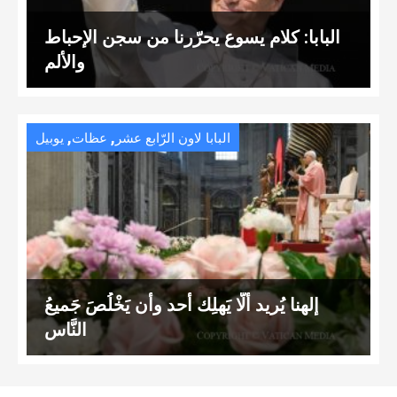
البابا: كلام يسوع يحرّرنا من سجن الإحباط
والألم
,
,
البابا لاون الرّابع عشر
عظات
يوبيل
إلهنا يُريد ألّا يَهلِك أحد وأن يَخْلُصَ جَميعُ
النَّاس