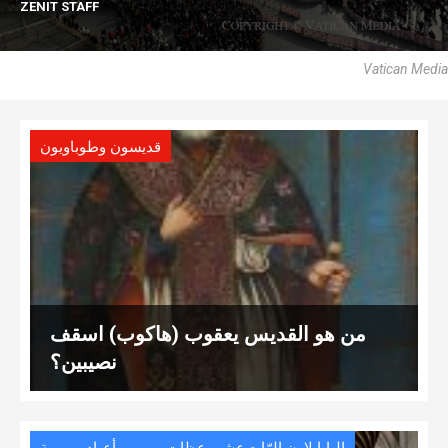
ZENIT STAFF
Vatican Media
قديسون وطوباويون
من هو القديس يعقوب (هاكوب) اسقف
نصيبين؟
,
,