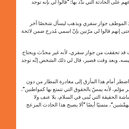
 على الحادثة التي ندّد بها: “قالوا لي بإنه توجد
يأخذ الموظف جواز سفري ويذهب ليسأل شخصًا آخر
حتى إنهم قالوا لي مرّتين بإنّ اسمي مُدرج ضمن لائحة
ت قد تحققت من جواز سفري، لأنه غير محدّث ويحتاج
ئيسه. وبعد وقت قصير، قال لي ذلك الشخص إنّه توجد
واضطر أمام هذا المأزق إلى مغادرة المطار من دون
مؤلم، لأنه يمسّ بالحقوق التي نتمتع بها كمواطنين”.
 الحقيقة التي تُبنى في السلام، بلا عنف ولا
شين”، متمنيًا أيضًا “ألا يصبح هذا الحادث المزعج