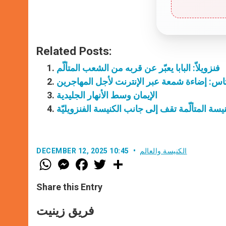
Related Posts:
فنزويلاّ: البابا يعبّر عن قربه من الشعب المتألّم
تاس: إضاءة شمعة عبر الإنترنت لأجل المهاجرين
الإيمان وسط الأنهار الجليدية
يسة المتألّمة تقف إلى جانب الكنيسة الفنزويليّة
الكنيسة والعالم
DECEMBER 12, 2025 10:45
W
M
F
T
S
h
e
a
w
h
a
s
c
i
a
t
s
e
t
r
Share this Entry
s
e
b
t
e
A
n
o
e
p
g
o
r
فريق زينيت
p
e
k
r