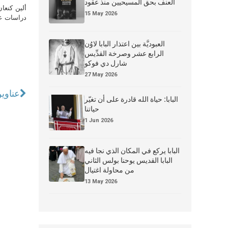
العنف بحق المسيحيين منذ عقود
ألين كنعا
15 May 2026
دراسات علي
العبوديَّة بين اعتذار البابا لاوُن
الرابع عشر وصرخة القدِّيس
شارل دي فوكو
27 May 2026
عناوين نشرة الخم
البابا: حياة الله قادرة على أن تغيّر
حياتنا
1 Jun 2026
البابا يركع في المكان الذي نجا فيه
البابا القديس يوحنا بولس الثاني
من محاولة اغتيال
13 May 2026