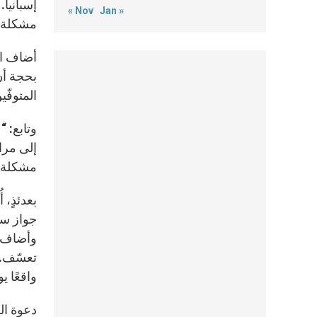
إسبانيا.
« Nov
Jan »
مشكلة ف
أضاف ال
بحجة أنّ
المتوفّي
وتابع: 
إلى مرا
مشكلة ف
بعدئذٍ،
جواز سف
وأضاف: 
تعسّف. 
واقعًا ي
دعوة ال