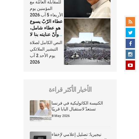
النَّفَس في حياة
للمقابلة العامّة مع
الكنيسة
المؤمنين يوم
الأربعاء 5 آب 2026
عطاء الرّبّ يسوع
هو عطاء شامل،
وأنّ عنايته بنا لا
تغيب عنّا أبدًا
النص الكامل لصلاة
التبشير الملائكي
يوم الأحد 2 آب
2026
الأخبار الأكثر قراءة
الكنيسة الكاثوليكية في فرنسا
تستعدّ لاستقبال البابا قريبًا
8 May 2026
نيجيريا: تضليل إعلامي لإخفاء