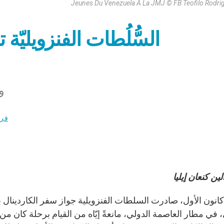
Jeunes Du Venezuela À La JMJ © FB Teofilo Rodri
السُّلُطات الفنزويليّة
و
فري
ين كنعان إيليا
ي 10 كانون الأول، صادرت السلطات الفنزويلية جواز سفر الكاردينا
 في مطار العاصمة الدولي، مانعةً إيّاه من القيام برحلة كان من