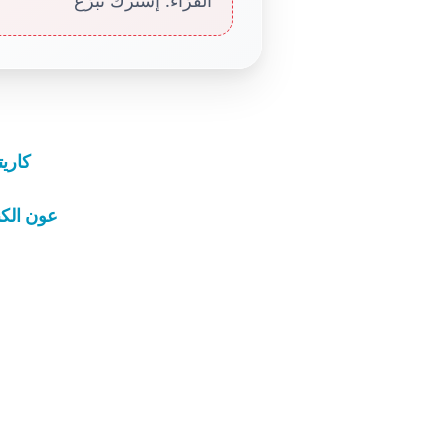
القرّاء. إشترك تبرّع
كاري
عون الكن