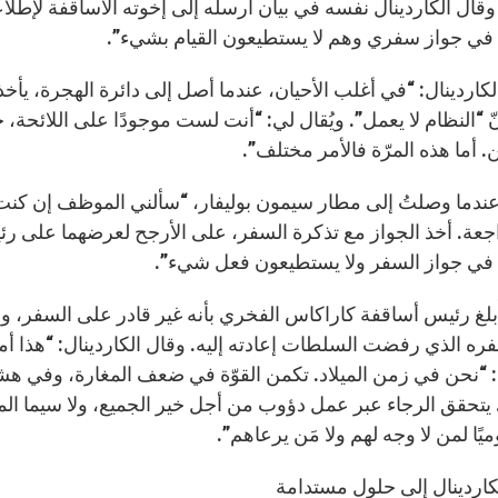
 وقال الكاردينال نفسه في بيان أرسله إلى إخوته الأساقفة لإطلاعهم
ي جواز سفري وهم لا يستطيعون القيام بشيء”.
كاردينال: “في أغلب الأحيان، عندما أصل إلى دائرة الهجرة، 
 “النظام لا يعمل”. ويُقال لي: “أنت لست موجودًا على اللائحة، 
ن. أما هذه المرّة فالأمر مختلف”.
“عندما وصلتُ إلى مطار سيمون بوليفار، “سألني الموظف إن كن
جعة. أخذ الجواز مع تذكرة السفر، على الأرجح لعرضهما على ر
ي جواز السفر ولا يستطيعون فعل شيء”.
 أُبلغ رئيس أساقفة كاراكاس الفخري بأنه غير قادر على السفر، 
ره الذي رفضت السلطات إعادته إليه. وقال الكاردينال: “هذا أمر 
“نحن في زمن الميلاد. تكمن القوّة في ضعف المغارة، وفي هشاشة
يتحقق الرجاء عبر عمل دؤوب من أجل خير الجميع، ولا سيما المهمَّ
وميًا لمن لا وجه لهم ولا مَن يرعاهم”.
كاردينال إلى حلول مستدامة