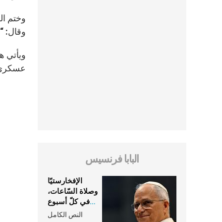
وختم ال
وقال: “ه
ويأتي ه
عسكري ك
البابا فرنسيس
الإفخارستيّا
وصلاة السّاعات،
في كلّ أسبوع
وكلّ يوم، هما
النص الكامل