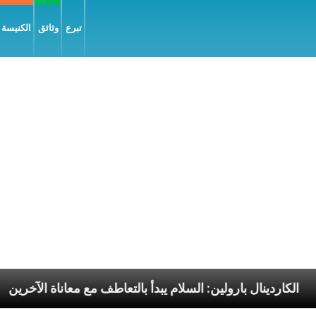
تبرع
وثائق
الكنيسة و
الرسوليّة
الكاردينال بارولين: السلام يبدأ بالتعاطف مع 