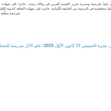
ن إيليا، مُترجمة ومديرة تحرير القسم العربي في وكالة زينيت. حائزة على شهادة 
ا متخصّصة في الترجمة من الجامعة اللّبنانية. حائزة على شهادة الثقافة الدينية العُلي
مُترجمة محلَّفة ل
يس 11 كانون الأوّل 2025: علم الآثار مدرسة للتجسّد