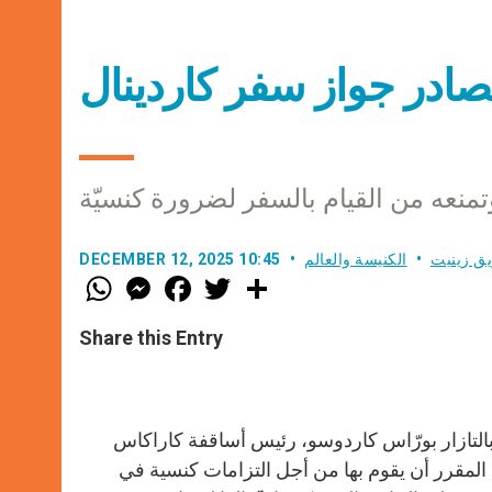
 تصادر جواز سفر كاردينال
تمنعه من القيام بالسفر لضرورة كنسيّة
ق زينيت
الكنيسة والعالم
DECEMBER 12, 2025 10:45
W
M
F
T
S
h
e
a
w
h
a
s
c
i
a
t
s
e
t
r
Share this Entry
s
e
b
t
e
A
n
o
e
p
g
o
r
p
e
k
r
ل بالتازار بورّاس كاردوسو، رئيس أساقفة كاراكاس
 المقرر أن يقوم بها من أجل التزامات كنسية في