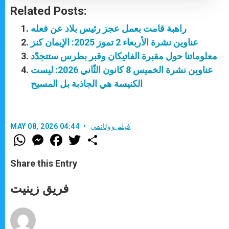
Related Posts:
راهبة قامت بعمل عجز رئيس بلاد عن فعله
عناوين نشرة الأربعاء 2 تموز 2025: الإيمان كنز
معلوماتنا حول مقبرة الفاتيكان وقبر بطرس ستتجدّد
عناوين نشرة الخميس 8 كانون الثّاني 2026: ليست
الكنيسة هي الجاذبة بل المسيح
فيلم ووثائقي
MAY 08, 2026 04:44
W
M
F
T
S
h
e
a
w
h
a
s
c
i
a
t
s
e
t
r
Share this Entry
s
e
b
t
e
A
n
o
e
p
g
o
r
فريق زينيت
p
e
k
r