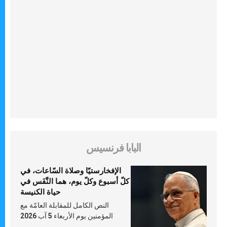
البابا فرنسيس
الإفخارستيّا وصلاة السّاعات، في
كلّ أسبوع وكلّ يوم، هما النَّفَس في
حياة الكنيسة
النص الكامل للمقابلة العامّة مع
المؤمنين يوم الأربعاء 5 آب 2026