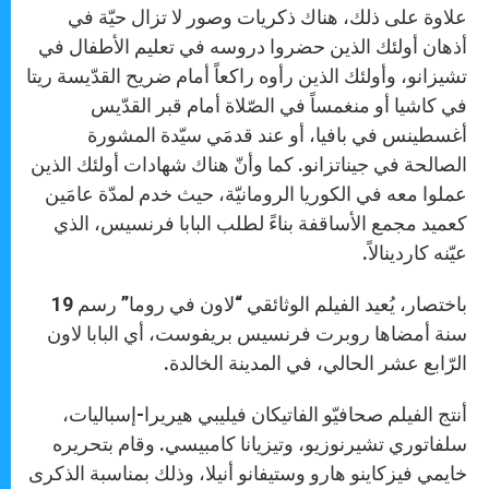
علاوة على ذلك، هناك ذكريات وصور لا تزال حيّة في
أذهان أولئك الذين حضروا دروسه في تعليم الأطفال في
تشيزانو، وأولئك الذين رأوه راكعاً أمام ضريح القدّيسة ريتا
في كاشيا أو منغمساً في الصّلاة أمام قبر القدّيس
أغسطينس في بافيا، أو عند قدمَي سيّدة المشورة
الصالحة في جيناتزانو. كما وأنّ هناك شهادات أولئك الذين
عملوا معه في الكوريا الرومانيّة، حيث خدم لمدّة عامَين
كعميد مجمع الأساقفة بناءً لطلب البابا فرنسيس، الذي
عيّنه كاردينالاً.
باختصار، يُعيد الفيلم الوثائقي “لاون في روما” رسم 19
سنة أمضاها روبرت فرنسيس بريفوست، أي البابا لاون
الرّابع عشر الحالي، في المدينة الخالدة.
أنتج الفيلم صحافيّو الفاتيكان فيليبي هيريرا-إسباليات،
سلفاتوري تشيرنوزيو، وتيزيانا كامبيسي. وقام بتحريره
خايمي فيزكاينو هارو وستيفانو أنيلا، وذلك بمناسبة الذكرى