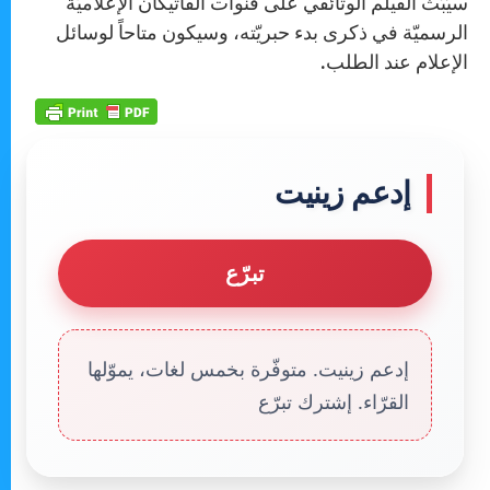
سيُبَثّ الفيلم الوثائقي على قنوات الفاتيكان الإعلاميّة
الرسميّة في ذكرى بدء حبريّته، وسيكون متاحاً لوسائل
الإعلام عند الطلب.
إدعم زينيت
تبرّع
إدعم زينيت. متوفّرة بخمس لغات، يموّلها
القرّاء. إشترك تبرّع