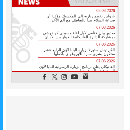
08.08.2026
بارولين يختتم زيارته إلى المكسيك مؤكدا أن
صناعة السلام تبدأ بالتعاطف مع ألم الآخر
07.08.2026
صدور بيان ختامي لأول لقاء مسيحي كونفوشي
بمشاركة الدائرة الفاتيكانية للحوار بين الأديان
07.08.2026
الكاردينال ستورلا: زيارة البابا لاوُن الرابع عشر
ستكون بشرى سارة للأوروغواي بأكملها
07.08.2026
الفاتيكان يعلن برنامج الزيارة الرسولية للبابا لاوُن
الرابع عشر إلى فرنسا
07.08.2026
في الذكرى الـ ٨١ لحادثة هيروشيما الكنيسة في
اليابان تنظم ١٠ أيام للصلاة على نية السلام
07.08.2026
الكنيسة في الأوروغواي: زيارة البابا ستعزز
الإيمان والرجاء
06.08.2026
الاجتماع الشهري للمطارنة الموارنة
06.08.2026
الكاردينال روسي: زيارة البابا لاوُن إلى الأرجنتين