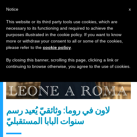
AR
Notice
x
This website or its third party tools use cookies, which are
necessary to its functioning and required to achieve the
فيلم ووثائقي
purposes illustrated in the cookie policy. If you want to know
more or withdraw your consent to all or some of the cookies,
please refer to the
cookie policy
.
By closing this banner, scrolling this page, clicking a link or
continuing to browse otherwise, you agree to the use of cookies.
لاون في روما: وثائقيّ يُعيد رسم
سنوات البابا المستقبليّ