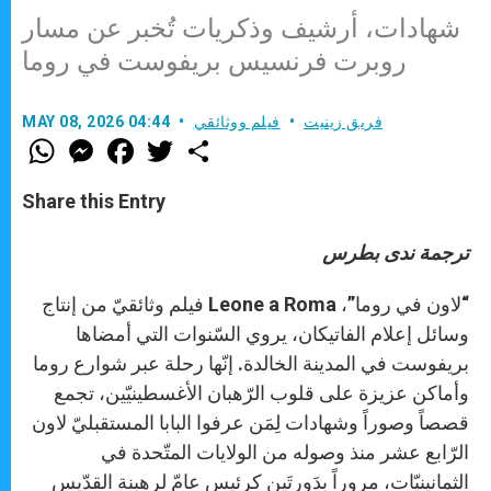
شهادات، أرشيف وذكريات تُخبر عن مسار
روبرت فرنسيس بريفوست في روما
فريق زينيت
فيلم ووثائقي
MAY 08, 2026 04:44
W
M
F
T
S
h
e
a
w
h
a
s
c
i
a
t
s
e
t
r
Share this Entry
s
e
b
t
e
A
n
o
e
p
g
o
r
ترجمة ندى بطرس
p
e
k
r
“لاون في روما”، Leone a Roma فيلم وثائقيّ من إنتاج
وسائل إعلام الفاتيكان، يروي السّنوات التي أمضاها
بريفوست في المدينة الخالدة. إنّها رحلة عبر شوارع روما
وأماكن عزيزة على قلوب الرّهبان الأغسطينيّين، تجمع
قصصاً وصوراً وشهادات لِمَن عرفوا البابا المستقبليّ لاون
الرّابع عشر منذ وصوله من الولايات المتّحدة في
الثمانينيّات، مروراً بدَورتَين كرئيس عامّ لرهبنة القدّيس