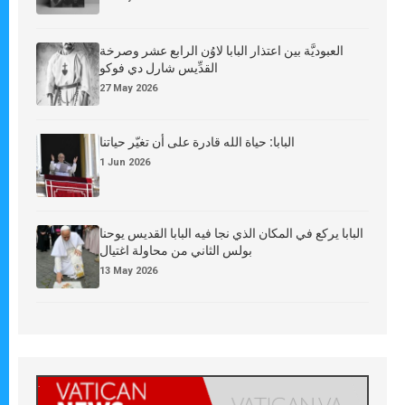
العبوديَّة بين اعتذار البابا لاوُن الرابع عشر وصرخة
القدِّيس شارل دي فوكو
27 May 2026
البابا: حياة الله قادرة على أن تغيّر حياتنا
1 Jun 2026
البابا يركع في المكان الذي نجا فيه البابا القديس يوحنا
بولس الثاني من محاولة اغتيال
13 May 2026