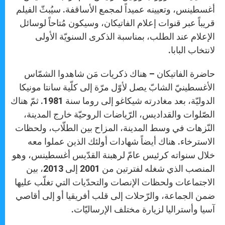
أغسطينس، وتعيينه عميداً لمجمع الأساقفة. سيُبثّ الفيلم
قريباً عبر قنوات إعلام الفاتيكان، وسيكون مُتاحاً لوسائل
الإعلام عند الطلب، بمناسبة الذكرى السنويّة الأولى
لانتخاب البابا.
حاضرة الفاتيكان – هناك ذكريات مَن شاهدوا الشمّاس
الأغسطينيّ الشابّ يصل لأوّل مرّة إلى كلّية سانتا مونيكا
الدوليّة، بعد مغادرته شيكاغو إلى روما سنة 1981. ثمّ هناك
الصّلوات والقداديس، الرّياضات الروحيّة خارج المدينة،
النّزهات في وسط المدينة، المزاح بين الطلّاب، ولحظات
الاسترخاء. هناك أيضاً شهادات أولئك الذين عملوا معه
خلال سنواته كرئيس عامّ لرهبنة القدّيس أغسطينس، وهو
المنصب الذي شغله لفترتين من 2001 إلى 2013، بين
الاجتماعات ولحظات الإنصات والتحدّيات التي تغلّب عليها
ضمن الجماعة، والرّحلات إلى قلب أفريقيا أو إلى أقاصي
آسيا وأستراليا لزيارة مختلف الإرساليّات.