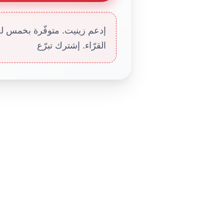
إدعم زينيت. متوفّرة بخمس لغا
القرّاء. إشترك تبرّع