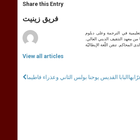
t
s
e
t
r
Share this Entry
s
e
b
t
e
A
n
o
e
p
g
o
r
فريق زينيت
p
e
k
r
تعليمية في الترجمة وعلى دبلوم
ا من معهد التثقيف الديني العالي.
دى المحاكم. تتقن اللّغة الإيطاليّة
View all articles
البابا القديس يوحنا بولس الثاني وعذراء فاطيما