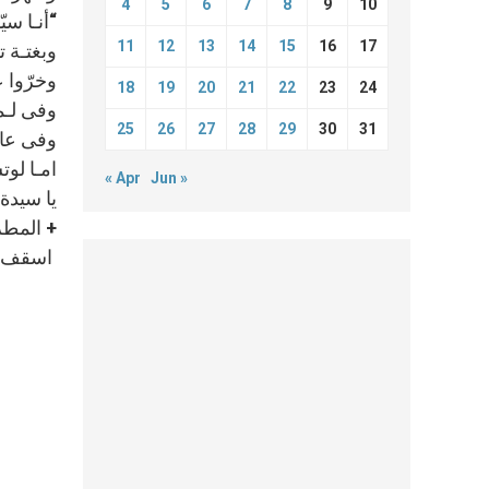
4
5
6
7
8
9
10
“أنـا سيّ
11
12
13
14
15
16
17
وبغتـة 
وخرّوا 
18
19
20
21
22
23
24
وفى لـم
25
26
27
28
29
30
31
وفى عامي ١٩١٨ و١٩١٩ توفيـا فرانشيسكو وأخته جيسانتا ك
امـا لو
« Apr
Jun »
يا سيدة 
+ المط
اسقف ال