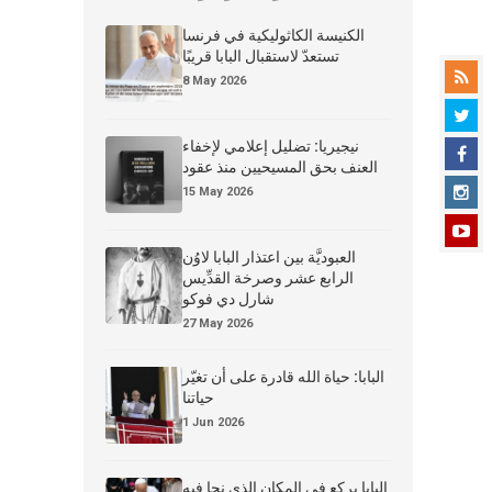
الكنيسة الكاثوليكية في فرنسا
تستعدّ لاستقبال البابا قريبًا
8 May 2026
نيجيريا: تضليل إعلامي لإخفاء
العنف بحق المسيحيين منذ عقود
15 May 2026
العبوديَّة بين اعتذار البابا لاوُن
الرابع عشر وصرخة القدِّيس
شارل دي فوكو
27 May 2026
البابا: حياة الله قادرة على أن تغيّر
حياتنا
1 Jun 2026
البابا يركع في المكان الذي نجا فيه