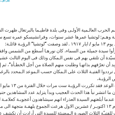
الحرب العالـمية الأولـى وفى بلدة فاطيـما بالبرتغال ظهرت ال
ة وهـم: لوتشيا عمرها عشر سنوات، وفرانشيسكو عمره تسع سن
فت “لوتشيا” الرؤيـة قائلـة:
رأوا سيدة جميلة من السماء، كان نورهـا أسطع من الشمس واق
سيّدة أن تلتقي بهم فى نفس الـمكان وذلك فى اليوم الثالث عشر
ريد أن تعرّفهم بذاتهـا وطلبت منهم الصلاة من أجل الخطـأة”، ثم 
ترددوا الفتيـة الثلاث على الـمكان حسب الـموعد الـمحدد بالرغم 
الرؤيـة.
ما انتشر نبأ هذا الحدث العجيب وبدأ يتزايد عدد المشاهدين حتى
دما أبلغتهم السيدة العذراء انهم سيشاهدون أعجوبـة كعلامـة للن
لرغم من سيول الأمطار.
لفتيـّة الثلاث الصورة الـمضيئة للسيدة التى أرادت أن تكشف عن 