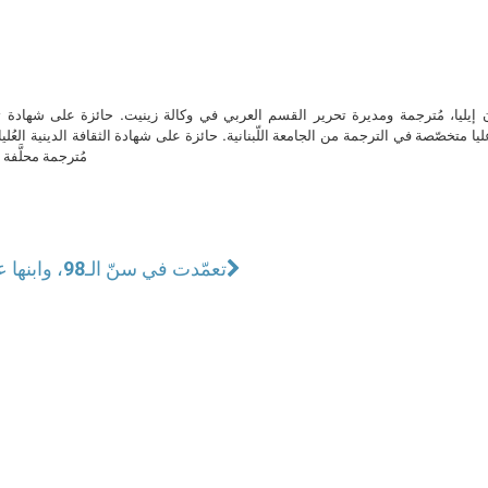
ن إيليا، مُترجمة ومديرة تحرير القسم العربي في وكالة زينيت. حائزة على شهادة 
ا متخصّصة في الترجمة من الجامعة اللّبنانية. حائزة على شهادة الثقافة الدينية العُلي
مُترجمة محلَّفة ل
تعمّدت في سنّ الـ98، وابنها عرّابها