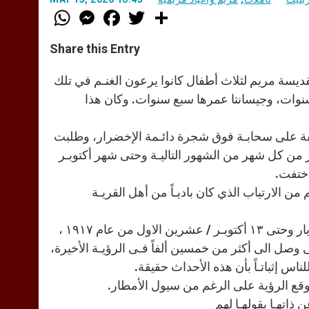
W
M
F
T
S
h
e
a
w
h
a
s
c
i
a
t
s
e
t
r
Share this Entry
s
e
b
t
e
A
n
o
e
p
g
o
r
قديسة مريم لثلاث أطفال كانوا يرعون الغنـم في تلك
p
e
k
وات، وجيسانتا عمرها سبع سنوات. وكان هذا
r
فة على سحابـة فوق شجرة دائـمة الإخضرار، وطلبت
 من كل شهر من الشهور التاليـة وحتى شهر أكتوبـر
إختفت.
من الارتياب الذي كان باديـاً من أهل القريـة
وحسب الوعد فقد تكررت الرؤيـة ست مرات خلال الفترة من ١٣ مايو ايار وحتى ١٣ أكتوبـر / عشرين الاول من عام ١٩١٧ ،
 وصل الى أكثر من خمسين ألفاً فـى الرؤيـة الأخيرة،
اس إثباتـاً بأن هذه الأحداث حقيقة.
ذاتهـا بقولهـا لهم