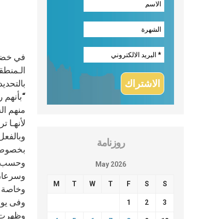
في خضم 
الـمنطق
بالتحديد يوم ١٣ مايو / ايار ١٩١٧ . لقد وص
“بأنهم 
منهم ال
لأنهـا ت
وبالفعل 
روزنامة
بخصوص 
May 2026
وسرعان 
M
T
W
T
F
S
S
وخاصة عن
وفى يوم ١٣ اكتوبـر / عشرين الاول هرعت الجموع بلهفـة متجهة الى موقع الرؤية على ا
1
2
3
وظهرت ل