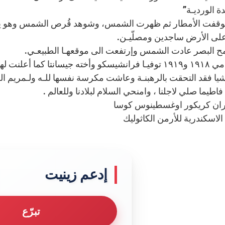
دة الورديـة”
توقفت الأمطار ثم ظهرت الشمس، وشوهد قُرص الشمس وهو يدور 
على الأرض ساجدين ومصلّيـن.
ح البصر عادت الشمس وإرتفعت الى موقعهـا الطبيعـي.
ما أعلنت لهـما العذراء من قبل،
تشيا فقد التحقت بالرهبنـة وعاشت مكرسة نفسها للـه ولـمريم الع
فاطيما صلي لاجلنا ، وامنحي السلام لبلادنا وللعالم .
ران كريكور اوغسطينوس كوسا
اسكندرية للأرمن الكاثوليك
إدعم زينيت
تبرّع