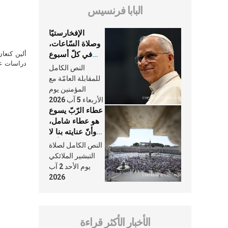
البابا فرنسيس
الإفخارستيّا
وصلاة السّاعات،
في كلّ أسبوع
ألين كنعا
دراسات علي
وكلّ يوم، هما
النص الكامل
النَّفَس في حياة
للمقابلة العامّة مع
الكنيسة
المؤمنين يوم
الأربعاء 5 آب 2026
عطاء الرّبّ يسوع
هو عطاء شامل،
وأنّ عنايته بنا لا
تغيب عنّا أبدًا
النص الكامل لصلاة
التبشير الملائكي
يوم الأحد 2 آب
2026
الأخبار الأكثر قراءة