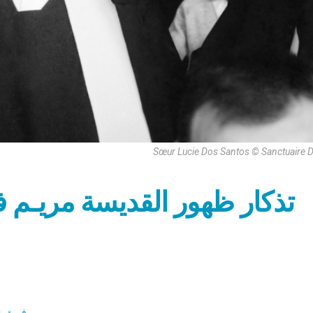
Sœur Lucie Dos Santos © Sanctuaire 
تذكار ظهور القديسة مريـم فى
فريق ز