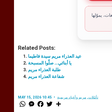
ت، يموّلها
Related Posts:
عيد العذراء مريم سيدة فاطيما
يا أبنائي… صلّوا المسبحة
طلبة العذراء مريم
شفاعة العذراء مريم
تأمّلات
,
مريم وأعياد مريمية
MAY 15, 2026 10:45
W
M
F
T
S
h
e
a
w
h
a
s
c
i
a