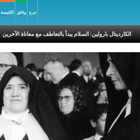
تبرع
وثائق
الكنيسة و
وليّة
الكاردينال بارولين: السلام يبدأ بالتعاطف مع معان