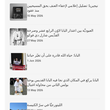
نيجيريا: تضليل إعلامي لإخفاء العنف بحق المسيحيين
منذ عقود
15 May 2026
العبوديَّة بين اعتذار البابا لاوُن الرابع عشر وصرخة
القدِّيس شارل دي فوكو
27 May 2026
البابا: حياة الله قادرة على أن تغيّر حياتنا
1 Jun 2026
البابا يركع في المكان الذي نجا فيه البابا القديس يوحنا
بولس الثاني من محاولة اغتيال
13 May 2026
الليتورجيَّا في سرّ الكنيسة