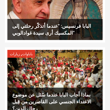
البابا فرنسيس: "عندما أتذكّر رحلتي إلى
المكسيك أرى سيدة غوادالوبي"
,
باباوات
زيارات
بماذا أجاب البابا عندما سُئل عن موضوع
الاعتداء الجنسي على القاصرين من قِبل
رجال الدين؟