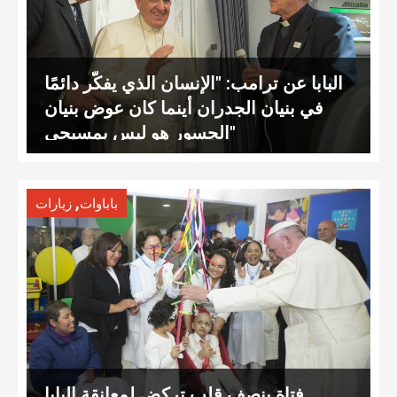
البابا عن ترامب: "الإنسان الذي يفكّر دائمًا
في بنيان الجدران أينما كان عوض بنيان
الجسور هو ليس بمسيحي"
,
باباوات
زيارات
فتاة بنصف قلب تركض لمعانقة البابا