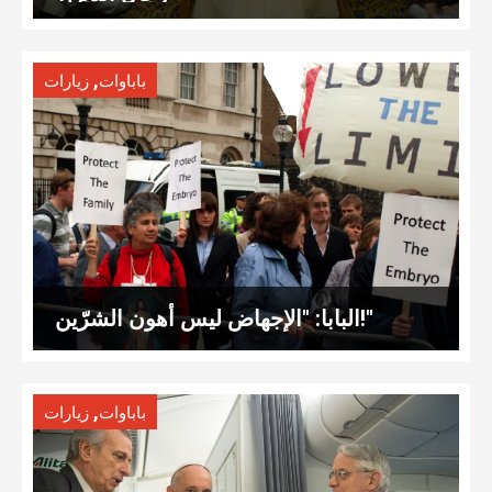
,
باباوات
زيارات
البابا: "الإجهاض ليس أهون الشرّين!"
,
باباوات
زيارات