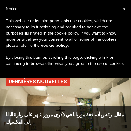
AR
Notice
x
This website or its third party tools use cookies, which are
necessary to its functioning and required to achieve the
TAG
purposes illustrated in the cookie policy. If you want to know
Posts Tagged ‘البابا
more or withdraw your consent to all or some of the cookies,
please refer to the
cookie policy
.
في المكسيك’
By closing this banner, scrolling this page, clicking a link or
continuing to browse otherwise, you agree to the use of cookies.
DERNIÈRES NOUVELLES
مقال لرئيس أساقفة موريليا في ذكرى مرور شهر على زيارة البابا
إلى المكسيك