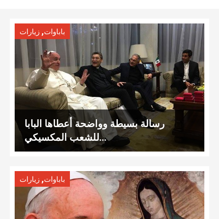
,
باباوات
زيارات
رسالة بسيطة وواضحة أعطاها البابا
للشعب المكسيكي…
,
باباوات
زيارات