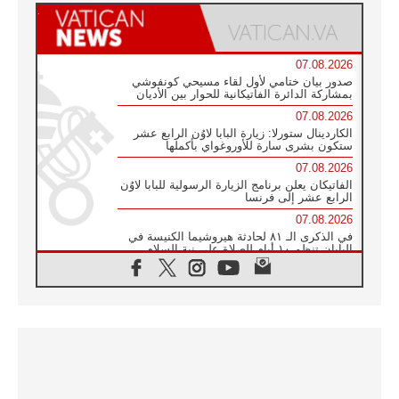
07.08.2026
صدور بيان ختامي لأول لقاء مسيحي كونفوشي
بمشاركة الدائرة الفاتيكانية للحوار بين الأديان
07.08.2026
الكاردينال ستورلا: زيارة البابا لاوُن الرابع عشر
ستكون بشرى سارة للأوروغواي بأكملها
07.08.2026
الفاتيكان يعلن برنامج الزيارة الرسولية للبابا لاوُن
الرابع عشر إلى فرنسا
07.08.2026
في الذكرى الـ ٨١ لحادثة هيروشيما الكنيسة في
اليابان تنظم ١٠ أيام للصلاة على نية السلام
07.08.2026
الكنيسة في الأوروغواي: زيارة البابا ستعزز
الإيمان والرجاء
06.08.2026
الاجتماع الشهري للمطارنة الموارنة
06.08.2026
الكاردينال روسي: زيارة البابا لاوُن إلى الأرجنتين
هي تكريم للبابا فرنسيس