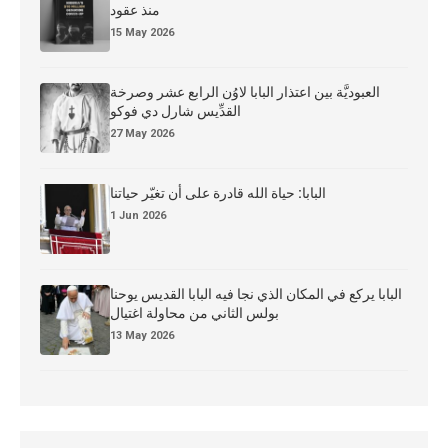
منذ عقود
15 May 2026
العبوديَّة بين اعتذار البابا لاوُن الرابع عشر وصرخة
القدِّيس شارل دي فوكو
27 May 2026
البابا: حياة الله قادرة على أن تغيّر حياتنا
1 Jun 2026
البابا يركع في المكان الذي نجا فيه البابا القديس يوحنا
بولس الثاني من محاولة اغتيال
13 May 2026