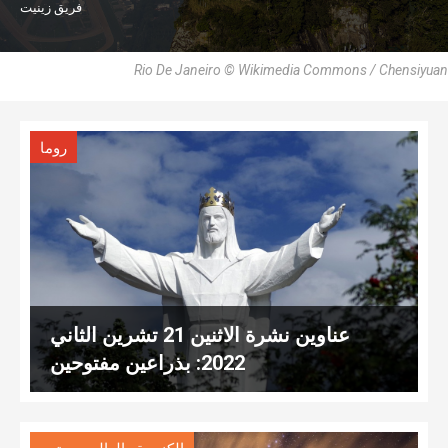
فريق زينيت
Rio De Janeiro © Wikimedia Commons / Chensiyuan
روما
عناوين نشرة الاثنين 21 تشرين الثاني
2022: بذراعين مفتوحين
,