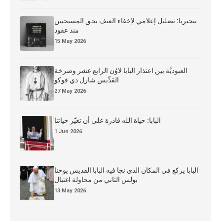
نيجيريا: تضليل إعلامي لإخفاء العنف بحق المسيحيين
منذ عقود
15 May 2026
العبوديَّة بين اعتذار البابا لاوُن الرابع عشر وصرخة
القدِّيس شارل دي فوكو
27 May 2026
البابا: حياة الله قادرة على أن تغيّر حياتنا
1 Jun 2026
البابا يركع في المكان الذي نجا فيه البابا القديس يوحنا
بولس الثاني من محاولة اغتيال
13 May 2026