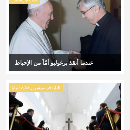
البابا فرنسيس
عندما أنقذ برغوليو أمّاً من الإحباط
,
البابا فرنسيس
رحلات البابا