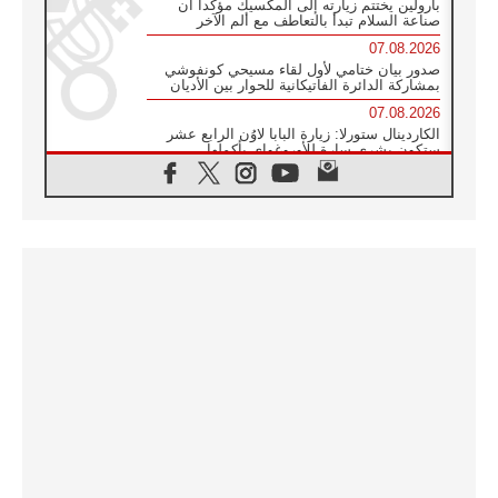
بارولين يختتم زيارته إلى المكسيك مؤكدا أن
صناعة السلام تبدأ بالتعاطف مع ألم الآخر
07.08.2026
صدور بيان ختامي لأول لقاء مسيحي كونفوشي
بمشاركة الدائرة الفاتيكانية للحوار بين الأديان
07.08.2026
الكاردينال ستورلا: زيارة البابا لاوُن الرابع عشر
ستكون بشرى سارة للأوروغواي بأكملها
07.08.2026
الفاتيكان يعلن برنامج الزيارة الرسولية للبابا لاوُن
الرابع عشر إلى فرنسا
07.08.2026
في الذكرى الـ ٨١ لحادثة هيروشيما الكنيسة في
اليابان تنظم ١٠ أيام للصلاة على نية السلام
07.08.2026
الكنيسة في الأوروغواي: زيارة البابا ستعزز
الإيمان والرجاء
06.08.2026
الاجتماع الشهري للمطارنة الموارنة
06.08.2026
الكاردينال روسي: زيارة البابا لاوُن إلى الأرجنتين
هي تكريم للبابا فرنسيس
06.08.2026