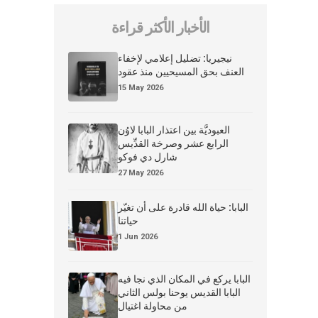
الأخبار الأكثر قراءة
نيجيريا: تضليل إعلامي لإخفاء
العنف بحق المسيحيين منذ عقود
15 May 2026
العبوديَّة بين اعتذار البابا لاوُن
الرابع عشر وصرخة القدِّيس
شارل دي فوكو
27 May 2026
البابا: حياة الله قادرة على أن تغيّر
حياتنا
1 Jun 2026
البابا يركع في المكان الذي نجا فيه
البابا القديس يوحنا بولس الثاني
من محاولة اغتيال