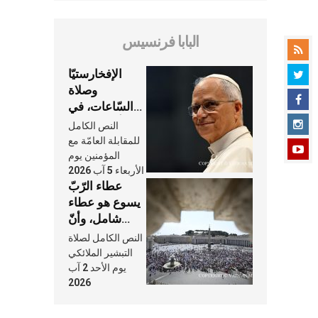
البابا فرنسيس
الإفخارستيّا
وصلاة
السّاعات، في
كلّ أسبوع وكلّ
النص الكامل
يوم، هما النَّفَس
للمقابلة العامّة مع
في حياة
المؤمنين يوم
الأربعاء 5 آب 2026
الكنيسة
عطاء الرّبّ
يسوع هو عطاء
شامل، وأنّ
عنايته بنا لا
النص الكامل لصلاة
تغيب عنّا أبدًا
التبشير الملائكي
يوم الأحد 2 آب
2026