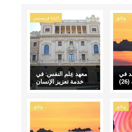
وثائق
البابا فرنسيس
د في
معهد عِلم النفس: في
2)
خدمة تعزيز الإنسان
وثائق
وثائق