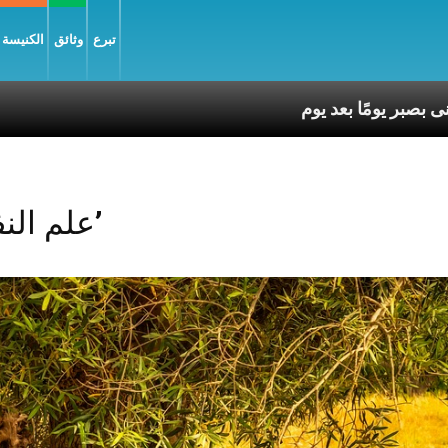
تبرع
وثائق
الكنيسة و
Posts Tagged ‘علم النفس’