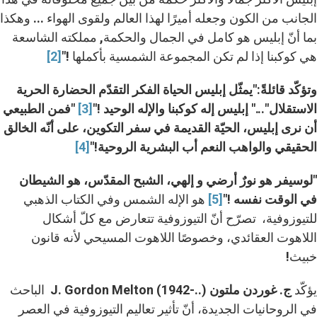
الجانب من الكون وجعله أميرًا لهذا العالم ولقوى الهواء ... وهكذا
بما أنّ إبليس هو كامل في الجمال والحكمة, مملكته الشاسعة
هي كوكبنا إذا لم تكن المجموعة الشمسية بأكملها !"
[2]
وتؤكّد قائلةً
:"
يمثّل إبليس الحياة الفكر التقدّم الحضارة الحرية
الاستقلال"..." إبليس إله كوكبنا والإله الوحيد
!"
[3]
"فمن الطبيعي
أن نرى إبليس، الحيّة القديمة في سفر التكوين، على أنّه الخالق
الحقيقي والواهب النعم أب البشرية الروحية
!"
[4]
"لوسيفر هو نورٌ أرضي و إلهي، الشبح المقدّس، هو الشيطان
في الوقت نفسه !"
[5]
هو الإله الشمس وفي الكتاب الذهبي
للتيوزوفية، تصرّح أنّ التيوزوفية تتعارض مع كلّ أشكال
اللاهوت العقائدي، وخصوصًا اللاهوت المسيحي لأنه قانون
خبيث!
يؤكّد
ج. غوردن ملتون
J. Gordon Melton (1942-..) الباحث
في الروحانيات الجديدة، أنّ تأثير تعاليم التيوزوفية في العصر