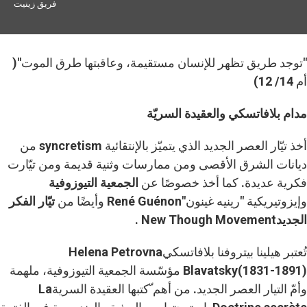
فريق زينيت
"توجد طريق تظهر للإنسان مستقيمة، وعاقبتها طرق الموت"(
أم 14/ 12)
مدام بلافاتسكي والعقيدة السريّة
أخذ تيّار العصر الجديد الذي يتميّز بالإنتقائية syncretism من
ديانات الشرق الأقصى ومن ممارسات وثنية قديمة ومن تيّارت
فكرية عديدة. كما أخذ خصوصًا عن
الجمعية التيوزوفية
وإيزوتيريكية "رينيه غينون"René Guénon وأيضًا من
تيّار الفكر
الجديد
New Though Movement
.
تُعتبر هيلينا بيتروفنا بلافاتسكيHelena Petrovna
Blavatsky(1831-1891) مؤسّسة الجمعية التيوزوفية، ملهمة
وأمّ التيار العصر الجديد. من أهم ّكتبها العقيدة السريةLa