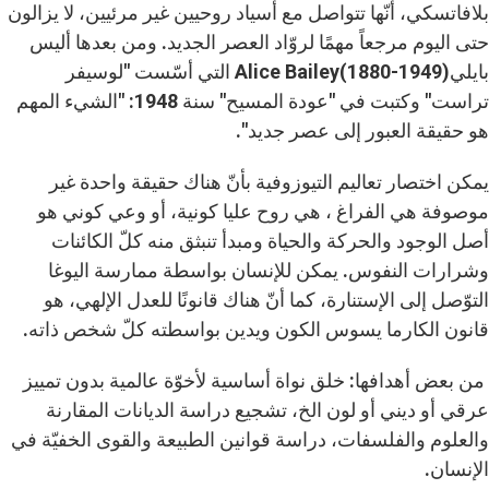
بلافاتسكي، أنّها تتواصل مع أسياد روحيين غير مرئيين، لا يزالون
حتى اليوم مرجعاً مهمًا لروّاد العصر الجديد. ومن بعدها أليس
بايليAlice Bailey(1880-1949) التي أسّست "لوسيفر
تراست" وكتبت في "عودة المسيح" سنة 1948: "الشيء المهم
هو حقيقة العبور إلى عصر جديد".
يمكن اختصار تعاليم التيوزوفية بأنّ هناك حقيقة واحدة غير
موصوفة هي الفراغ ، هي روح عليا كونية، أو وعي كوني هو
أصل الوجود والحركة والحياة ومبدأ تنبثق منه كلّ الكائنات
وشرارات النفوس. يمكن للإنسان بواسطة ممارسة اليوغا
التوّصل إلى الإستنارة، كما أنّ هناك قانونًا للعدل الإلهي، هو
قانون الكارما يسوس الكون ويدين بواسطته كلّ شخص ذاته.
من بعض أهدافها: خلق نواة أساسية لأخوّة عالمية بدون تمييز
عرقي أو ديني أو لون الخ، تشجيع دراسة الديانات المقارنة
والعلوم والفلسفات، دراسة قوانين الطبيعة والقوى الخفيّة في
الإنسان.