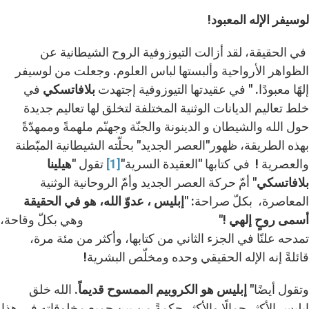
لوسيفر الإله المعبود!
في الحقيقة، لقد أزالت التيوزوفية الروح الشيطانية عن
الظواهر الأرواحية وألبستها لباس العلوم. وجعلت من لوسيفر
إلهًا معبودًا. " في عقيدتها التيوزوفية إجتهدت
بلافاتسكي
في
خلط تعاليم الديانات الوثنية المختلفة لتخلق لها تعاليم جديدة
حول الله والشيطان و الدينونة والجنّة وجهنّم ملهمةً وممهدّةً
بهذه الطريقة، ظهور"العصر الجديد" بحلّته الشيطانية المبّطنة
والعصرية !
في كتابها "العقيدة السرية"
[1]
تقول
"هيلينا
بلافاتسكي"
أمّ حركة العصر الجديد وأمّ الروحانية الوثنية
المعاصرة، بكلّ صراحة
: "إبليس ، عدوّ الله، هو في الحقيقة
أسمى روحٍ إلهي
!" وهي بكلّ وقاحة،
ٍتمدحه علنًا في الجزء الثاني من كتابها، وأكثر من مئة مرة،
قائلةً إنه الإله الحقيقي وحده ومخلّص البشرية!
وتقول أيضًا
" إبليس هو الكروبيم الممسوح قديماً
. الله خلق
إبليس الأكثر جمالًا والأكثر حكمةً من بين جميع مخلوقاته في هذا