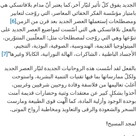
الجديد يفوق كلّ تأثير لتيّار آخر.كما يعتبر أنّ مدام بلافاتسكي هي
بامتياز مؤسّسة الفكر الخفائي المعاصر، التي روّجت لتعابير
ومصطلحات إستعملها العصر الجديد بعد قرن من الزمن
[6]
بالفعل بلافاتسكي هي التي أسّست لمواضيع العصر الجديد على
تنوّعها وهي التي روّجت لمصطلحات مثل: المعلّمين المتنوّرين،
الميتولوجيا القديمة، الهندوسية، الصوفية، البوذية، التنجيم،
الأجساد الباطنية ، الشاكرات، الهالة النورانية، الكابالا وغيرها"
[7]
بالفعل لقد أسّست هذه الروحانيات الجديدة لتيّار العصر الجديد
ولكلّ ممارساتها بما فيها تقنيات التنمية البشرية. واستوحت
أغلبَ تعاليمها من فلاسفة وقادة روحيين شرقيين وغربيين،
أخذوا بشكلٍ كبير عن معتقدات وثنية وحضارات قديمة آمنت
بوحدة الوجود وأزلية المادة، كما ألّهت قوى الطبيعة ومارست
السحر والشعوذة والرقى والتعاويذ ومخاطبة أرواح الموتى.
لمجد المسيح!