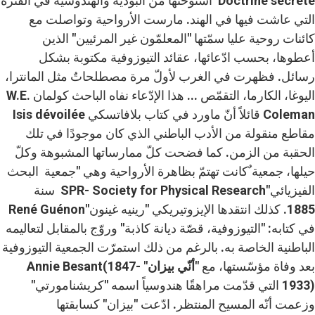
Doctrine secrète استوحتها من البوذية والهندوسية في الفترة
التي عاشت فيها في الهند. مارست الأرواحية وتواصلت مع
كائنات روحية عليا سمّتها "المعلمّون غير المرئيين" الذين
أعطوها، بحسب ادّعائها، عقائد التيوزوفية مكتوبة بشكل
رسائل. فظهرت في الغرب لأولّ مرة مصطلحاتٌ مثل المانترا،
اليوغا، الكارما، التقمّص ... هذا الإدّعاء نفاه الباحث كولمان W.E.
Coleman قائلاً أنّ ماورد في كتاب بلافاتسكي Isis dévoilée
مقاطع منقولة من الأدب الباطني الذي كان موجودًا في تلك
الحقبة من الزمن. كما فضحت كلّ ممارساتها المشبوهة وكلّ
حيلها، جمعية ٌكانت تهتمّ بظاهرة الأرواحية وهي "جمعية البحث
الفيزيائي"SPR- Society for Physical Research سنة
1885. كذلك انتقدها الإيزوتيريكي "رينيه غينون"René Guénon
في كتابه: "التيوزوفية، قصّة ديانة كاذبة" وروّج بالمقابل لتعاليمه
الباطنية الخاصة به. بالرغم من ذلك استمرّت الجمعية التيوزوفية
بعد وفاة مؤسّستها، مع "
أنّي بيزان"
Annie Besant(1847-
1933) التي قدّمت مراهقًا هندوسياً اسمه "كريشنامورتي"
وزعمت أنّه المسيح المنتظر. ادّعت "بيزان" كسابقتها