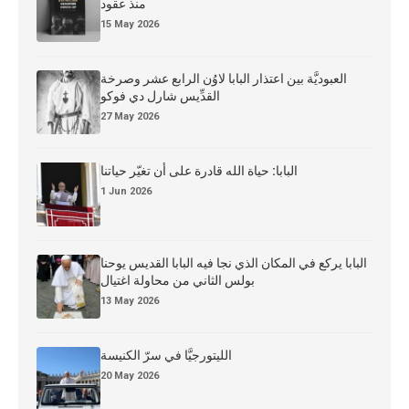
منذ عقود
15 May 2026
العبوديَّة بين اعتذار البابا لاوُن الرابع عشر وصرخة
القدِّيس شارل دي فوكو
27 May 2026
البابا: حياة الله قادرة على أن تغيّر حياتنا
1 Jun 2026
البابا يركع في المكان الذي نجا فيه البابا القديس يوحنا
بولس الثاني من محاولة اغتيال
13 May 2026
الليتورجيَّا في سرّ الكنيسة
20 May 2026