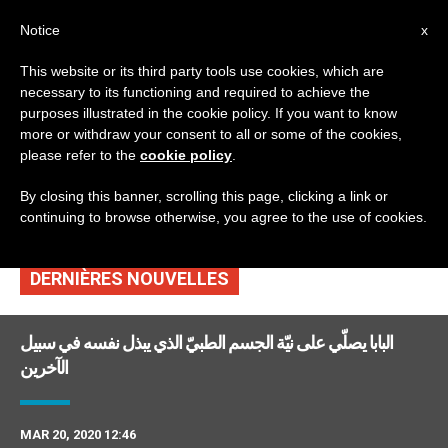
AR
Notice
x
This website or its third party tools use cookies, which are
necessary to its functioning and required to achieve the
TAG
purposes illustrated in the cookie policy. If you want to know
Posts Tagged ‘كورونا
more or withdraw your consent to all or some of the cookies,
please refer to the
cookie policy
.
فيروس’
By closing this banner, scrolling this page, clicking a link or
continuing to browse otherwise, you agree to the use of cookies.
DERNIÈRES NOUVELLES
البابا يصلّي على نيّة الجسم الطبيّ الذي يبذل نفسه في سبيل
الآخرين
MAR 20, 2020 12:46