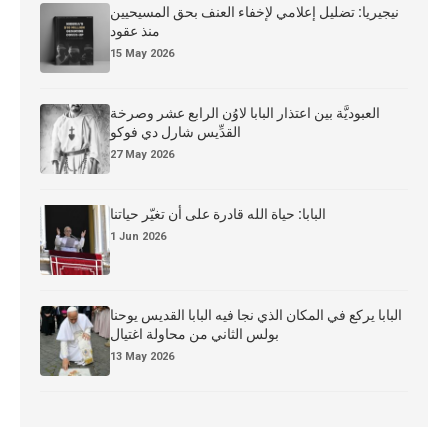
نيجيريا: تضليل إعلامي لإخفاء العنف بحق المسيحيين
منذ عقود
15 May 2026
العبوديَّة بين اعتذار البابا لاوُن الرابع عشر وصرخة
القدِّيس شارل دي فوكو
27 May 2026
البابا: حياة الله قادرة على أن تغيّر حياتنا
1 Jun 2026
البابا يركع في المكان الذي نجا فيه البابا القديس يوحنا
بولس الثاني من محاولة اغتيال
13 May 2026