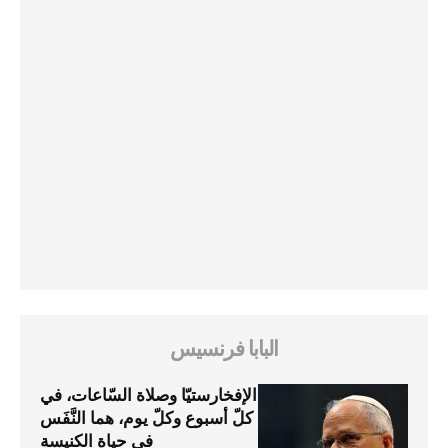
البابا فرنسيس
الإفخارستيّا وصلاة السّاعات، في
كلّ أسبوع وكلّ يوم، هما النَّفَس
في حياة الكنيسة