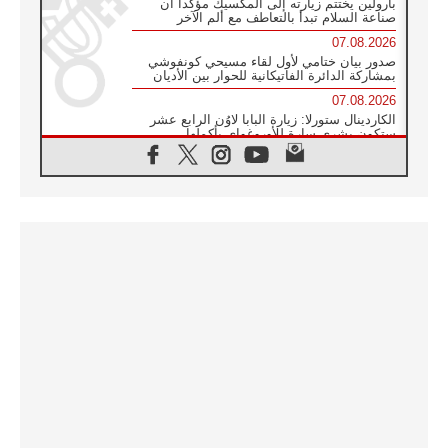
بارولين يختتم زيارته إلى المكسيك مؤكدا أن
صناعة السلام تبدأ بالتعاطف مع ألم الآخر
07.08.2026
صدور بيان ختامي لأول لقاء مسيحي كونفوشي
بمشاركة الدائرة الفاتيكانية للحوار بين الأديان
07.08.2026
الكاردينال ستورلا: زيارة البابا لاوُن الرابع عشر
ستكون بشرى سارة للأوروغواي بأكملها
07.08.2026
الفاتيكان يعلن برنامج الزيارة الرسولية للبابا لاوُن
الرابع عشر إلى فرنسا
07.08.2026
في الذكرى الـ ٨١ لحادثة هيروشيما الكنيسة في
اليابان تنظم ١٠ أيام للصلاة على نية السلام
07.08.2026
الكنيسة في الأوروغواي: زيارة البابا ستعزز
الإيمان والرجاء
06.08.2026
الاجتماع الشهري للمطارنة الموارنة
06.08.2026
الكاردينال روسي: زيارة البابا لاوُن إلى الأرجنتين
هي تكريم للبابا فرنسيس
06.08.2026