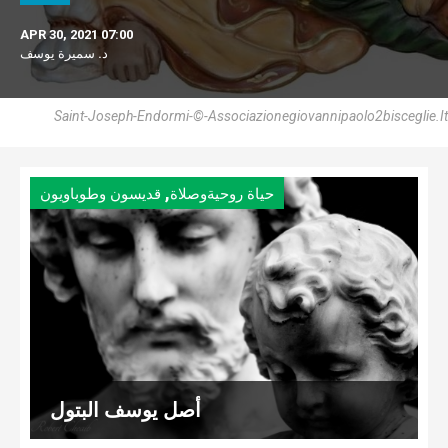
APR 30, 2021 07:00
د. سميرة يوسف
Saint-Joseph-Endormi-©-Associazionegiovannipaolo2bisceglie.it
,
حياة روحيةوصلاة
قديسون وطوباويون
أصل يوسف البتول