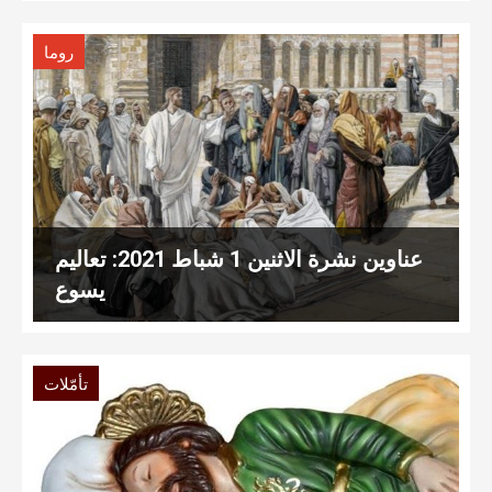
روما
عناوين نشرة الاثنين 1 شباط 2021: تعاليم
يسوع
تأمّلات