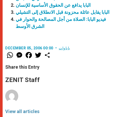
البابا يدافع عن الحقوق الأساسية للإنسان
البابا يقابل عائلة محزونة قبل الانطلاق إلى التشيلي
فيديو البابا: الصلاة من أجل المصالحة والحوار في
الشرق الأوسط
باباوات
DECEMBER 05, 2006 00:00
W
M
F
T
S
h
e
a
w
h
a
s
c
i
a
t
s
e
t
r
Share this Entry
s
e
b
t
e
A
n
o
e
p
g
o
r
ZENIT Staff
p
e
k
r
View all articles