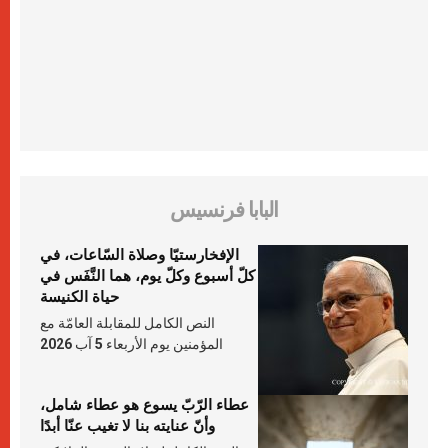
البابا فرنسيس
الإفخارستيّا وصلاة السّاعات، في
كلّ أسبوع وكلّ يوم، هما النَّفَس في
حياة الكنيسة
النص الكامل للمقابلة العامّة مع
المؤمنين يوم الأربعاء 5 آب 2026
عطاء الرّبّ يسوع هو عطاء شامل،
وأنّ عنايته بنا لا تغيب عنّا أبدًا