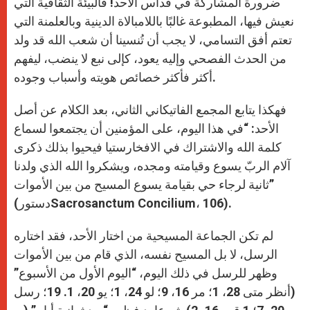
ضرورة المشاركة في قداس الأحد! فالبيئة الثقافية التي
نعيش فيها، المطبوعة غالبًا باللامبالاة الدينية وبالعلمنة التي
تعتم أفق التسامي، لا يجب أن تُنسينا أن شعب الله قد ولد
من الحدث الفصحي وإليه يعود، كإلى نبع لا ينضب، ليفهم
أكثر فأكثر خصائص هويته وأسباب وجوده.
فهكذا يتابع المجمع الفاتيكاني الثاني، بعد الكلام عن أصل
الأحد: “في هذا اليوم، على المؤمنين أن يجتمعوا لسماع
كلمة الله والاشتراك في الافخارستيا فيحيوا بذلك ذكرى
آلام الربّ يسوع وقيامته ومجده، ويشكروا الله الذي ولدنا
ثانية لرجاء حي بقيامة يسوع المسيح من بين الأموات”
(دستورSacrosanctum Concilium، 106).
لم تكن الجماعة المسيحية من اختار الأحد، فقد اختاره
الرسل، لا بل المسيح نفسه، الذي قام من بين الأموات
وظهر للرسل في ذلك اليوم، “اليوم الأول من الأسبوع”
(أنظر متى 28، 1؛ مر 16، 9؛ لو 24، 1؛ يو 20، 1. 19؛ رسل