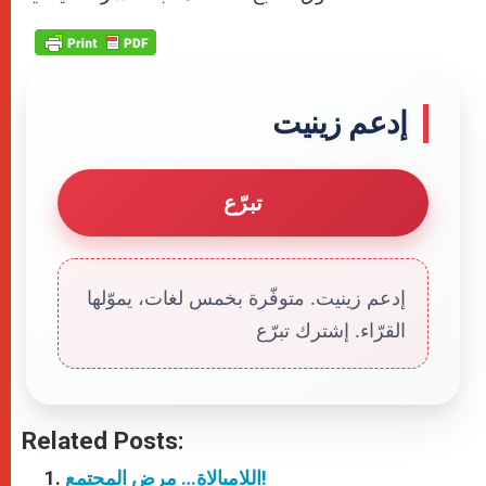
إدعم زينيت
تبرّع
إدعم زينيت. متوفّرة بخمس لغات، يموّلها
القرّاء. إشترك تبرّع
Related Posts:
اللامبالاة… مرض المجتمع!