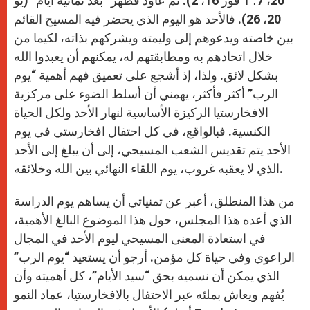
20، 7؛ 1 قور 16، 2). ثم عاود فظهر “بعد ثمانية أيام” (يو
20، 26). فالأحد هو اليوم الذي يحضر فيه المسيح القائم
بين خاصته ويدعوهم إلى وليمته ويشركهم بذاته، لكيما من
خلال اتحادهم به ومطابقتهم له، يمكنهم أن يعبدوا الله
بشكل لائق. ولذا، إذ أشجع على تعميق فهم أهمية “يوم
الرب” أكثر فأكثر، يهمني أن أسلط الضوء على مركزية
الافخارستيا الركيزة الأساسية لنهار الأحد ولكل الحياة
الكنسية. فبالواقع، في كل احتفال افخارستي في يوم
الأحد يتم تقديس الشعب المسيحي، إلى أن يبلغ إلى الأحد
الذي لا يعقبه غروب، يوم اللقاء النهائي بين الله وخلائقه.
من هذا المنطلق، أعبر عن تمنياتي أن يساهم يوم الدراسة
الذي أعده هذا المجلس، حول هذا الموضوع البالغ الأهمية،
في استعادة المعنى المسيحي ليوم الأحد في المجال
الراعوي وفي حياة كل مؤمن. أرجو أن يستعيد “يوم الرب”
الذي يمكن أن نسميه بحق “سيد الأيام”، كل أهميته وأن
يُفهم ويعاش بملئه عبر الاحتفال بالافخارستيا، عماد النمو