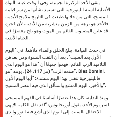
يبقى الأحد الركيزة الجنينية، وفي الوقت عينه، النواة
الأصلية للسنة الليتورجية التي تستمد نشأتها من سر قيامة
المسيح، التي من خلالها طبعت في التاريخ ملامح الأبدية.
فالأحد هو برهة من الزمن متشربة من الأبدية، لأن فجره
قد عاين المصلوب القائم من الموت وهو يلج منتصرًا في
الحياة الأبدية.
في حدث القيامة، يبلغ الخلق والفداء ملأهما. في “اليوم
الأول بعد السبت”، بعد أن التقت النسوة ومن بعدهن
التلاميذ الرب القائم، فهموا جميعًا أن “هذا هو اليوم الذي
صنعه الرب” (مز 117، 24)، يومه “هو”، Dies Domini.
فالليتورجية تتغنى بهذا اليوم منشدة: “أيها اليوم الأول
والأخير، اليوم المشع والمتألق الذي فيه انتصر المسيح”.
ومنذ البداية، كان هذا عنصرًا أساسيًا في الفهم المسيحي
لسر يوم الأحد. يقول أوريجانوس: “لقد نقل الكلمة الإلهي
الاحتفال بالسبت إلى اليوم الذي أشع فيه النور والذي