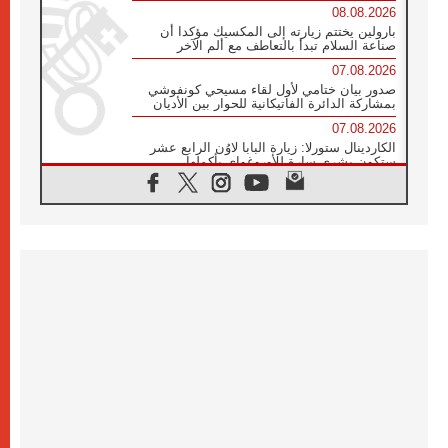
08.08.2026
بارولين يختتم زيارته إلى المكسيك مؤكدا أن
صناعة السلام تبدأ بالتعاطف مع ألم الآخر
07.08.2026
صدور بيان ختامي لأول لقاء مسيحي كونفوشي
بمشاركة الدائرة الفاتيكانية للحوار بين الأديان
07.08.2026
الكاردينال ستورلا: زيارة البابا لاوُن الرابع عشر
ستكون بشرى سارة للأوروغواي بأكملها
07.08.2026
الفاتيكان يعلن برنامج الزيارة الرسولية للبابا لاوُن
الرابع عشر إلى فرنسا
07.08.2026
في الذكرى الـ ٨١ لحادثة هيروشيما الكنيسة في
اليابان تنظم ١٠ أيام للصلاة على نية السلام
07.08.2026
الكنيسة في الأوروغواي: زيارة البابا ستعزز
الإيمان والرجاء
06.08.2026
الاجتماع الشهري للمطارنة الموارنة
06.08.2026
الكاردينال روسي: زيارة البابا لاوُن إلى الأرجنتين
هي تكريم للبابا فرنسيس