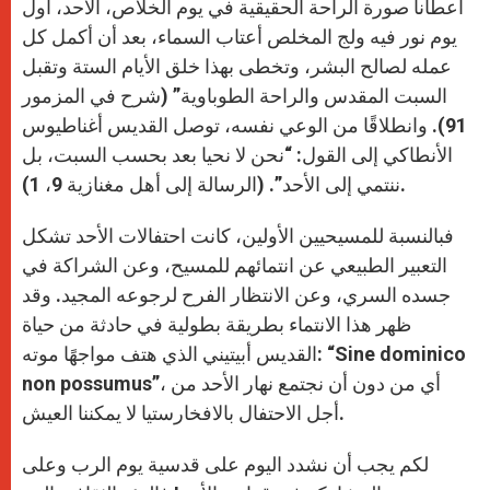
أعطانا صورة الراحة الحقيقية في يوم الخلاص، الأحد، أول
يوم نور فيه ولج المخلص أعتاب السماء، بعد أن أكمل كل
عمله لصالح البشر، وتخطى بهذا خلق الأيام الستة وتقبل
السبت المقدس والراحة الطوباوية” (شرح في المزمور
91). وانطلاقًا من الوعي نفسه، توصل القديس أغناطيوس
الأنطاكي إلى القول: “نحن لا نحيا بعد بحسب السبت، بل
ننتمي إلى الأحد”. (الرسالة إلى أهل مغنازية 9، 1).
فبالنسبة للمسيحيين الأولين، كانت احتفالات الأحد تشكل
التعبير الطبيعي عن انتمائهم للمسيح، وعن الشراكة في
جسده السري، وعن الانتظار الفرح لرجوعه المجيد. وقد
ظهر هذا الانتماء بطريقة بطولية في حادثة من حياة
القديس أبيتيني الذي هتف مواجهًا موته: “Sine dominico
non possumus”، أي من دون أن نجتمع نهار الأحد من
أجل الاحتفال بالافخارستيا لا يمكننا العيش.
لكم يجب أن نشدد اليوم على قدسية يوم الرب وعلى